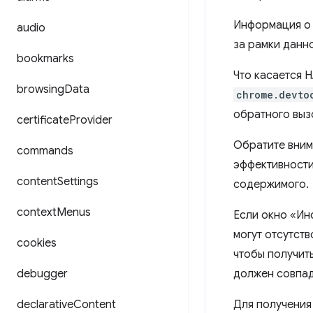
Информация о с
audio
за рамки данн
bookmarks
Что касается 
browsing
Data
chrome.devto
обратного выз
certificate
Provider
Обратите вним
commands
эффективности
content
Settings
содержимого.
context
Menus
Если окно «Ин
могут отсутст
cookies
чтобы получит
debugger
должен совпад
declarative
Content
Для получения