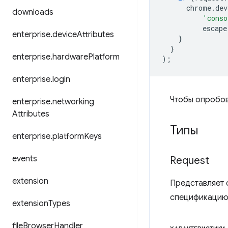
chrome
.
dev
downloads
'conso
escape
enterprise
.
device
Attributes
}
}
enterprise
.
hardware
Platform
);
enterprise
.
login
Чтобы опробов
enterprise
.
networking
Attributes
Типы
enterprise
.
platform
Keys
events
Request
extension
Представляет с
спецификацию
extension
Types
file
Browser
Handler