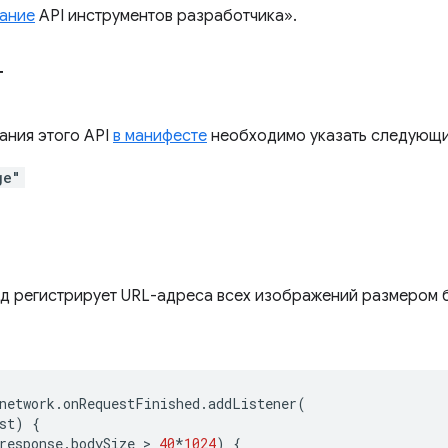
ание
API инструментов разработчика».
т
ания этого API
в манифесте
необходимо указать следующи
ge"
 регистрирует URL-адреса всех изображений размером б
network
.
onRequestFinished
.
addListener
(
st
)
{
response
.
bodySize
 > 
40
*
1024
)
{