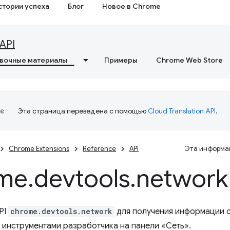
стории успеха
Блог
Новое в Chrome
API
вочные материалы
Примеры
Chrome Web Store
Эта страница переведена с помощью
Cloud Translation API
.
Chrome Extensions
Reference
API
Эта информац
me
.
devtools
.
network
PI
chrome.devtools.network
для получения информации о
инструментами разработчика на панели «Сеть».