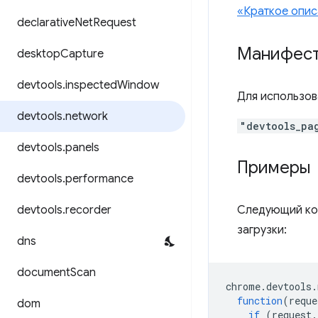
«Краткое опис
declarative
Net
Request
Манифес
desktop
Capture
devtools
.
inspected
Window
Для использов
devtools
.
network
"devtools_pa
devtools
.
panels
Примеры
devtools
.
performance
devtools
.
recorder
Следующий код
загрузки:
dns
document
Scan
chrome
.
devtools
.
function
(
reque
dom
if
(
request
.