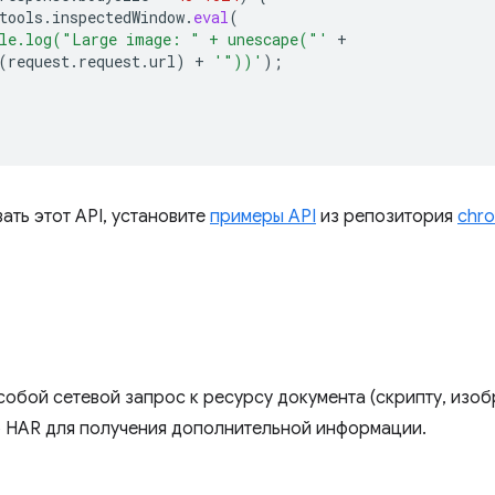
tools
.
inspectedWindow
.
eval
(
le.log("Large image: " + unescape("'
+
(
request
.
request
.
url
)
+
'"))'
);
ать этот API, установите
примеры API
из репозитория
chro
обой сетевой запрос к ресурсу документа (скрипту, изобра
 HAR для получения дополнительной информации.