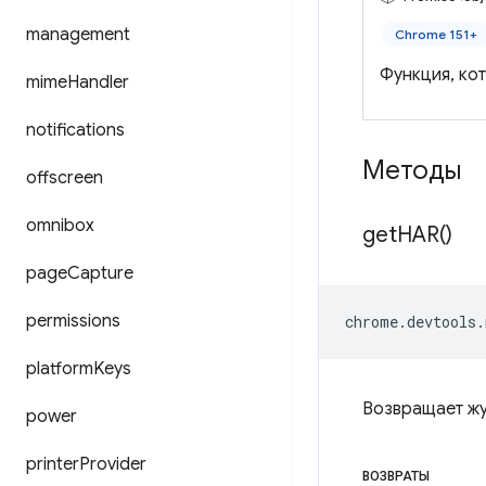
management
Chrome 151+
Функция, ко
mime
Handler
notifications
Методы
offscreen
omnibox
get
HAR(
)
page
Capture
permissions
chrome
.
devtools
.
platform
Keys
Возвращает жу
power
printer
Provider
ВОЗВРАТЫ