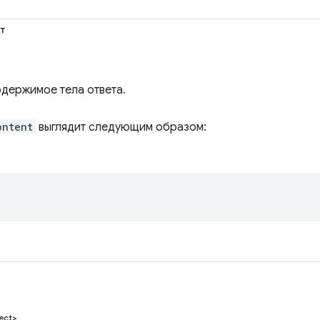
т
держимое тела ответа.
ontent
выглядит следующим образом:
ect>