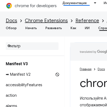
Документация
И
Docs
Chrome Extensions
Reference
Обзор
Начать
Развивать
Как
ИИ
Спра
Manifest V3
Главная
Docs
➡ Manifest V2
chro
accessibility
Features
action
Используйте A
отображаемой 
alarms