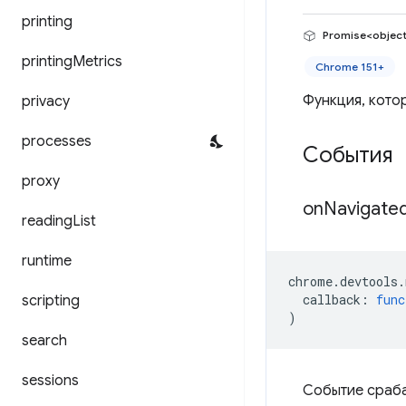
printing
Promise<objec
printing
Metrics
Chrome 151+
Функция, кото
privacy
processes
События
proxy
on
Navigate
reading
List
runtime
chrome
.
devtools
.
callback
:
func
scripting
)
search
sessions
Событие сраба