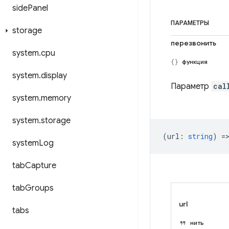
side
Panel
ПАРАМЕТРЫ
storage
перезвонить
system
.
cpu
функция
system
.
display
Параметр
cal
system
.
memory
system
.
storage
(
url
:
string
) =
system
Log
tab
Capture
tab
Groups
url
tabs
нить