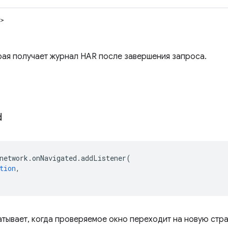
t>
рая получает журнал HAR после завершения запроса.
d
network
.
onNavigated
.
addListener
(
tion
,
тывает, когда проверяемое окно переходит на новую стра