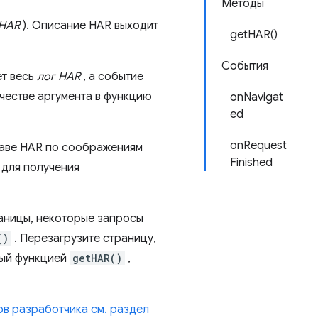
Методы
HAR
). Описание HAR выходит
getHAR()
События
т весь
лог HAR
, а событие
честве аргумента в функцию
onNavigat
ed
onRequest
таве HAR по соображениям
Finished
 для получения
раницы, некоторые запросы
()
. Перезагрузите страницу,
мый функцией
getHAR()
,
ов разработчика см. раздел