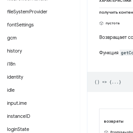
ХАРАКТЕРИСТИКИ
file
System
Provider
получить контен
пустота
font
Settings
Возвращает со
gcm
history
Функция
getC
i18n
identity
() => {...}
idle
input
.
ime
instance
ID
возвраты
login
State
Promise<obj