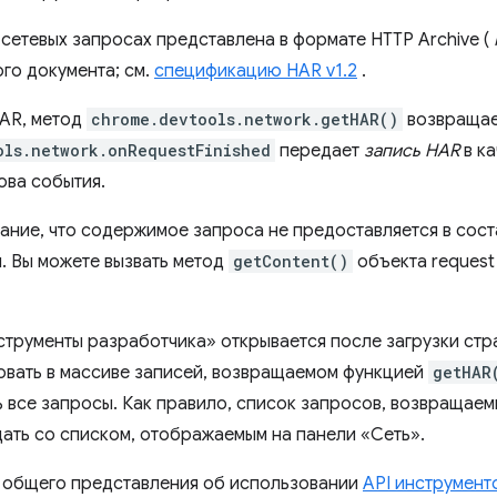
етевых запросах представлена ​​в формате HTTP Archive (
ого документа; см.
спецификацию HAR v1.2
.
HAR, метод
chrome.devtools.network.getHAR()
возвращае
ols.network.onRequestFinished
передает
запись HAR
в ка
ова события.
ание, что содержимое запроса не предоставляется в сос
. Вы можете вызвать метод
getContent()
объекта request
струменты разработчика» открывается после загрузки ст
вовать в массиве записей, возвращаемом функцией
getHAR
ь все запросы. Как правило, список запросов, возвращае
ать со списком, отображаемым на панели «Сеть».
 общего представления об использовании
API инструмент