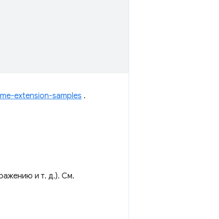
me-extension-samples
.
жению и т. д.). См.