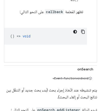
تظهر المَعلمة
callback
على النحو التالي:
() =>
void
onSearch
Event<functionvoidvoid>
يتم تنشيطه عند اتّخاذ إجراء بحث (بدء بحث جديد أو التنقّل بين
نتائج البحث أو إلغاء البحث).
تبدو الدالة
onSearch.addListener
على النحو التالي: