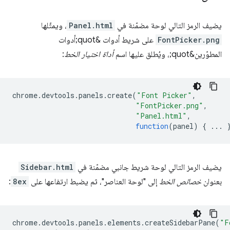
يضيف الرمز التالي لوحة مضمّنة في
Panel.html
، ويمثّلها
FontPicker.png
على شريط أدوات &quot;أدوات
المطوّرين&quot;، ويُطلق عليها اسم
أداة اختيار الخط
:
chrome
.
devtools
.
panels
.
create
(
"Font Picker"
,
"FontPicker.png"
,
"Panel.html"
,
function
(
panel
)
{
...
يضيف الرمز التالي لوحة شريط جانبي مضمّنة في
Sidebar.html
بعنوان
خصائص الخط
إلى "لوحة العناصر"، ثم يضبط ارتفاعها على
8ex
:
chrome
.
devtools
.
panels
.
elements
.
createSidebarPane
(
"F