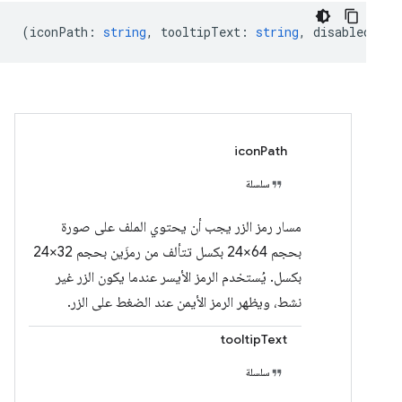
(
iconPath
:
string
,
tooltipText
:
string
,
disabled
:
bo
iconPath
سلسلة
مسار رمز الزر يجب أن يحتوي الملف على صورة
بحجم 64×24 بكسل تتألف من رمزَين بحجم 32×24
بكسل. يُستخدم الرمز الأيسر عندما يكون الزر غير
نشط، ويظهر الرمز الأيمن عند الضغط على الزر.
tooltipText
سلسلة