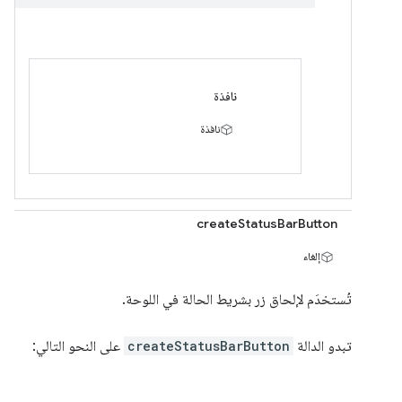
نافذة
نافذة
createStatusBarButton
إلغاء
تُستخدَم لإلحاق زر بشريط الحالة في اللوحة.
تبدو الدالة
createStatusBarButton
على النحو التالي: