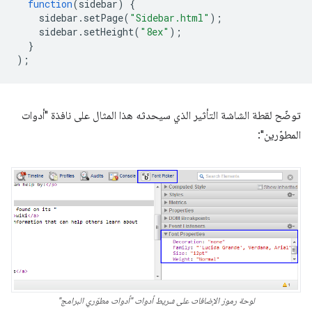
function
(
sidebar
)
{
sidebar
.
setPage
(
"Sidebar.html"
);
sidebar
.
setHeight
(
"8ex"
);
}
);
توضّح لقطة الشاشة التأثير الذي سيحدثه هذا المثال على نافذة "أدوات
المطوّرين":
لوحة رموز الإضافات على شريط أدوات "أدوات مطوّري البرامج"