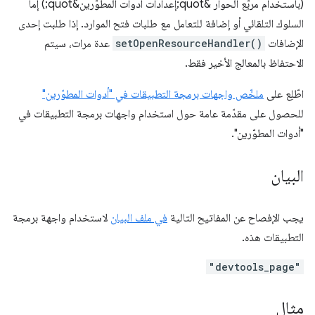
(باستخدام مربّع الحوار &quot;إعدادات أدوات المطوّرين&quot;) إما
السلوك التلقائي أو إضافة للتعامل مع طلبات فتح الموارد. إذا طلبت إحدى
الإضافات
setOpenResourceHandler()
عدة مرات، سيتم
الاحتفاظ بالمعالج الأخير فقط.
اطّلِع على
ملخّص واجهات برمجة التطبيقات في "أدوات المطوّرين"
للحصول على مقدّمة عامة حول استخدام واجهات برمجة التطبيقات في
"أدوات المطوّرين".
البيان
يجب الإفصاح عن المفاتيح التالية
في ملف البيان
لاستخدام واجهة برمجة
التطبيقات هذه.
"devtools_page"
مثال