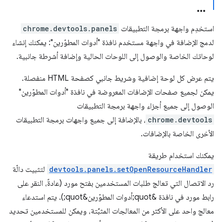
استخدِم واجهة برمجة التطبيقات
chrome.devtools.panels
لدمج الإضافة في واجهة مستخدم نافذة "أدوات المطوّرين": يمكنك إنشاء
لوحاتك الخاصة والوصول إلى اللوحات الحالية وإضافة أشرطة جانبية.
يتم عرض كل لوحة إضافية وشريط جانبي كصفحة HTML منفصلة.
يمكن لجميع صفحات الإضافات المعروضة في نافذة "أدوات المطوّرين"
الوصول إلى جميع أجزاء واجهة برمجة التطبيقات
chrome.devtools
، بالإضافة إلى جميع واجهات برمجة التطبيقات
الأخرى الخاصة بالإضافات.
يمكنك استخدام طريقة
devtools.panels.setOpenResourceHandler
لتثبيت دالّة
رد الاتصال التي تعالج طلبات المستخدمين بفتح مورد (عادةً، النقر على
رابط مورد في نافذة &quot;أدوات المطوّرين&quot;). يتم استدعاء
معالج واحد على الأكثر من المعالجات المثبَّتة، ويمكن للمستخدمين تحديد