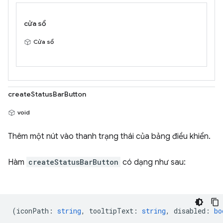
cửa sổ
Cửa sổ
createStatusBarButton
void
Thêm một nút vào thanh trạng thái của bảng điều khiển.
Hàm
createStatusBarButton
có dạng như sau:
(
iconPath
:
string
,
tooltipText
:
string
,
disabled
:
bo