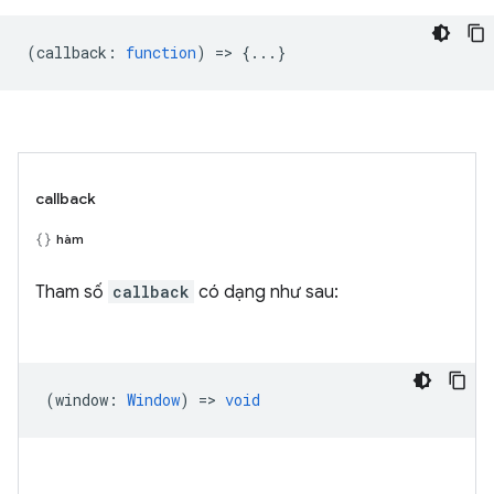
(
callback
:
function
) => {...}
callback
hàm
Tham số
callback
có dạng như sau:
(
window
:
Window
) =>
void