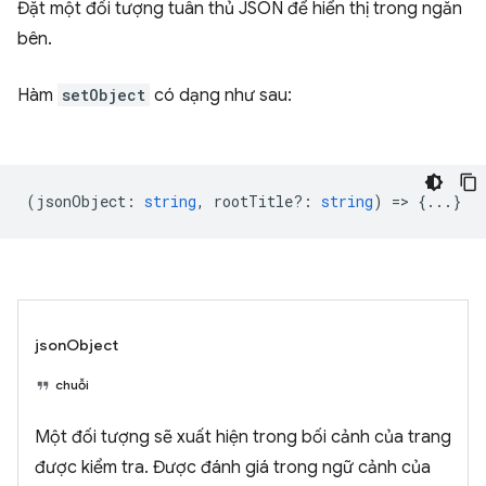
Đặt một đối tượng tuân thủ JSON để hiển thị trong ngăn
bên.
Hàm
setObject
có dạng như sau:
(
jsonObject
:
string
,
rootTitle?
:
string
) => {...}
jsonObject
chuỗi
Một đối tượng sẽ xuất hiện trong bối cảnh của trang
được kiểm tra. Được đánh giá trong ngữ cảnh của