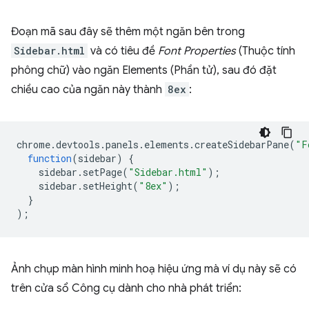
Đoạn mã sau đây sẽ thêm một ngăn bên trong
Sidebar.html
và có tiêu đề
Font Properties
(Thuộc tính
phông chữ) vào ngăn Elements (Phần tử), sau đó đặt
chiều cao của ngăn này thành
8ex
:
chrome
.
devtools
.
panels
.
elements
.
createSidebarPane
(
"F
function
(
sidebar
)
{
sidebar
.
setPage
(
"Sidebar.html"
);
sidebar
.
setHeight
(
"8ex"
);
}
);
Ảnh chụp màn hình minh hoạ hiệu ứng mà ví dụ này sẽ có
trên cửa sổ Công cụ dành cho nhà phát triển: