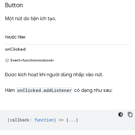
Button
Một nút do tiện ích tạo.
THUỘC TÍNH
onClicked
Event<functionvoidvoid>
Được kích hoạt khi người dùng nhấp vào nút.
Hàm
onClicked.addListener
có dạng như sau:
(
callback
:
function
) => {...}