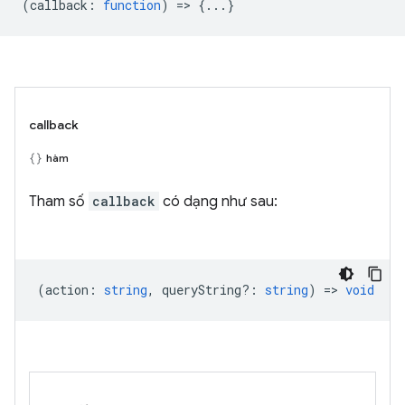
(
callback
:
function
) => {...}
callback
hàm
Tham số
callback
có dạng như sau:
(
action
:
string
,
queryString?
:
string
) =>
void