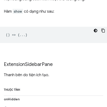
Hàm
show
có dạng như sau:
() => {...}
Extension
Sidebar
Pane
Thanh bên do tiện ích tạo.
THUỘC TÍNH
onHidden