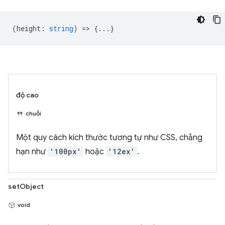
(
height
:
string
) => {...}
độ cao
chuỗi
Một quy cách kích thước tương tự như CSS, chẳng
hạn như
'100px'
hoặc
'12ex'
.
setObject
void