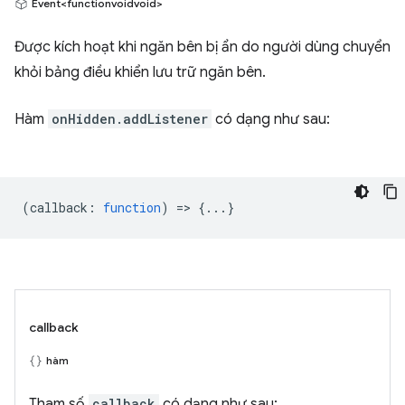
Event<functionvoidvoid>
Được kích hoạt khi ngăn bên bị ẩn do người dùng chuyển
khỏi bảng điều khiển lưu trữ ngăn bên.
Hàm
onHidden.addListener
có dạng như sau:
(
callback
:
function
) => {...}
callback
hàm
Tham số
callback
có dạng như sau: