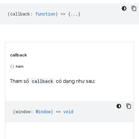
(
callback
:
function
) => {...}
callback
hàm
Tham số
callback
có dạng như sau:
(
window
:
Window
) =>
void