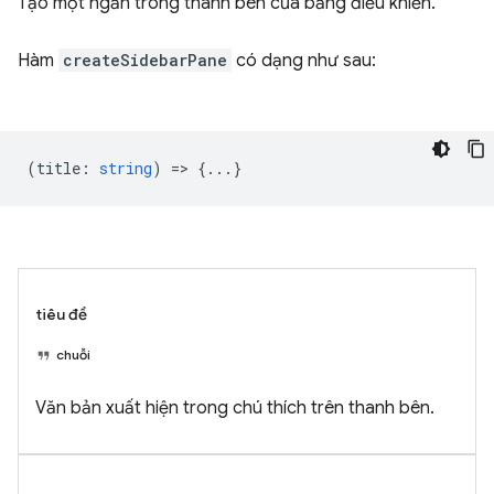
Tạo một ngăn trong thanh bên của bảng điều khiển.
Hàm
createSidebarPane
có dạng như sau:
(
title
:
string
) => {...}
tiêu đề
chuỗi
Văn bản xuất hiện trong chú thích trên thanh bên.