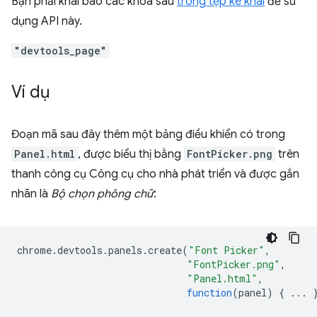
Bạn phải khai báo các khoá sau
trong tệp kê khai
để sử
dụng API này.
"devtools_page"
Ví dụ
Đoạn mã sau đây thêm một bảng điều khiển có trong
Panel.html
, được biểu thị bằng
FontPicker.png
trên
thanh công cụ Công cụ cho nhà phát triển và được gắn
nhãn là
Bộ chọn phông chữ
:
chrome
.
devtools
.
panels
.
create
(
"Font Picker"
,
"FontPicker.png"
,
"Panel.html"
,
function
(
panel
)
{
...