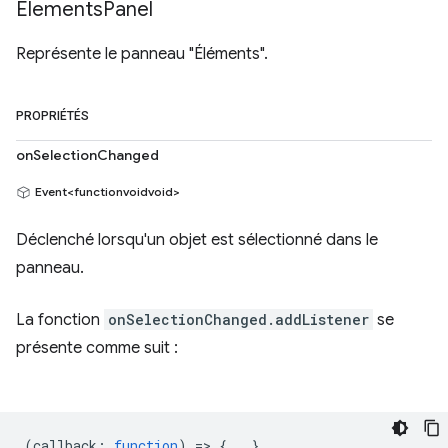
Elements
Panel
Représente le panneau "Éléments".
PROPRIÉTÉS
onSelectionChanged
Event<functionvoidvoid>
Déclenché lorsqu'un objet est sélectionné dans le
panneau.
La fonction
onSelectionChanged.addListener
se
présente comme suit :
(
callback
:
function
) => {...}