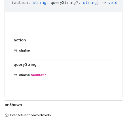
(
action
:
string
,
queryString?
:
string
) =>
void
action
chaîne
queryString
chaîne
facultatif
onShown
Event<functionvoidvoid>