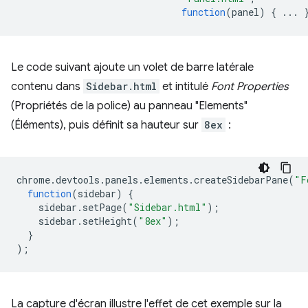
function
(
panel
)
{
...
Le code suivant ajoute un volet de barre latérale
contenu dans
Sidebar.html
et intitulé
Font Properties
(Propriétés de la police) au panneau "Elements"
(Éléments), puis définit sa hauteur sur
8ex
:
chrome
.
devtools
.
panels
.
elements
.
createSidebarPane
(
"F
function
(
sidebar
)
{
sidebar
.
setPage
(
"Sidebar.html"
);
sidebar
.
setHeight
(
"8ex"
);
}
);
La capture d'écran illustre l'effet de cet exemple sur la