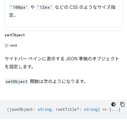
'100px'
や
'12ex'
などの CSS のようなサイズ指
定。
setObject
void
サイドバー ペインに表示する JSON 準拠のオブジェクト
を設定します。
setObject
関数は次のようになります。
(
jsonObject
:
string
,
rootTitle?
:
string
) => {...}