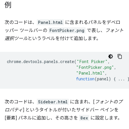
例
次のコードは、
Panel.html
に含まれるパネルをデベロ
ッパー ツールバーの
FontPicker.png
で表し、
フォント
選択ツール
というラベルを付けて追加します。
chrome
.
devtools
.
panels
.
create
(
"Font Picker"
,
"FontPicker.png"
,
"Panel.html"
,
function
(
panel
)
{
...
次のコードは、
Sidebar.html
に含まれ、[
フォントのプ
ロパティ
] というタイトルが付いたサイドバー ペインを
[要素] パネルに追加し、その高さを
8ex
に設定します。