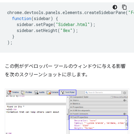
chrome
.
devtools
.
panels
.
elements
.
createSidebarPane
(
"F
function
(
sidebar
)
{
sidebar
.
setPage
(
"Sidebar.html"
);
sidebar
.
setHeight
(
"8ex"
);
}
);
この例がデベロッパー ツールのウィンドウに与える影響
を次のスクリーンショットに示します。