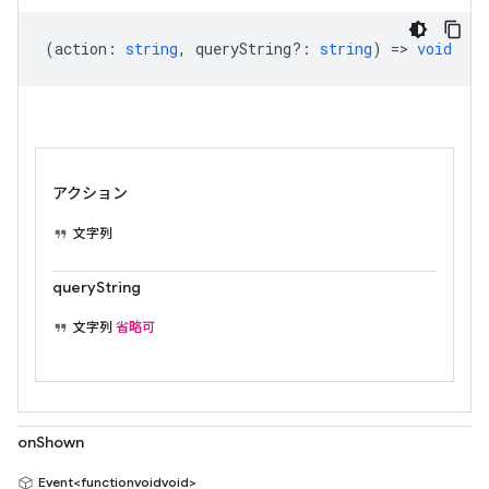
(
action
:
string
,
queryString?
:
string
) =>
void
アクション
文字列
queryString
文字列
省略可
onShown
Event<functionvoidvoid>