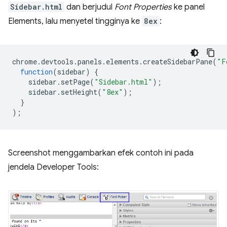
Sidebar.html
dan berjudul
Font Properties
ke panel
Elements, lalu menyetel tingginya ke
8ex
:
chrome
.
devtools
.
panels
.
elements
.
createSidebarPane
(
"F
function
(
sidebar
)
{
sidebar
.
setPage
(
"Sidebar.html"
);
sidebar
.
setHeight
(
"8ex"
);
}
);
Screenshot menggambarkan efek contoh ini pada
jendela Developer Tools: