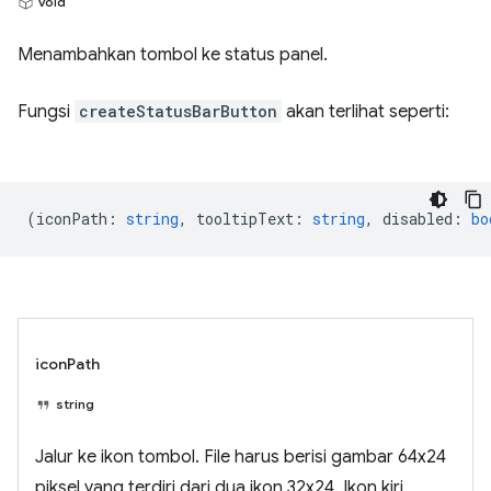
void
Menambahkan tombol ke status panel.
Fungsi
createStatusBarButton
akan terlihat seperti:
(
iconPath
:
string
,
tooltipText
:
string
,
disabled
:
bo
iconPath
string
Jalur ke ikon tombol. File harus berisi gambar 64x24
piksel yang terdiri dari dua ikon 32x24. Ikon kiri