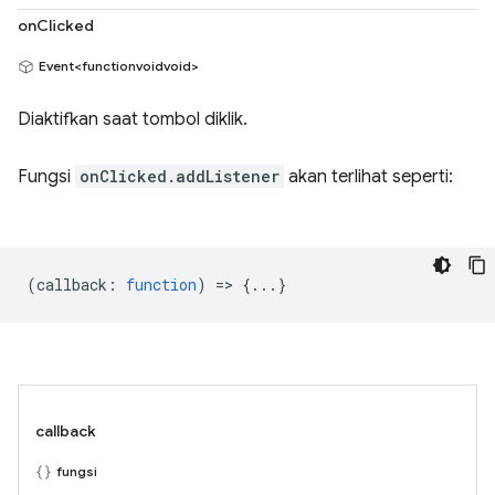
onClicked
Event<functionvoidvoid>
Diaktifkan saat tombol diklik.
Fungsi
onClicked.addListener
akan terlihat seperti:
(
callback
:
function
) => {...}
callback
fungsi