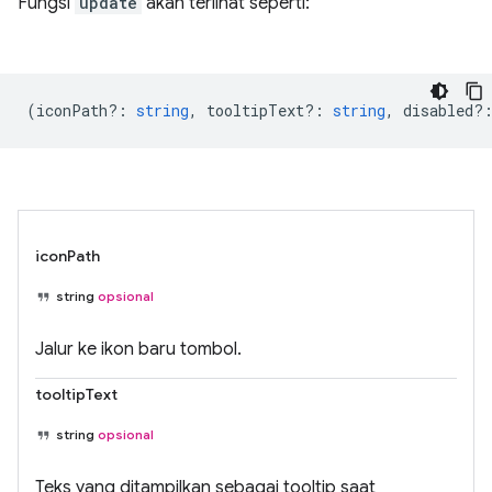
Fungsi
update
akan terlihat seperti:
(
iconPath?
:
string
,
tooltipText?
:
string
,
disabled?
iconPath
string
opsional
Jalur ke ikon baru tombol.
tooltipText
string
opsional
Teks yang ditampilkan sebagai tooltip saat