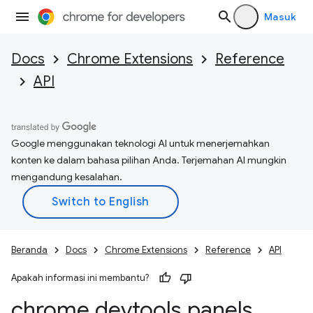
Masuk
Docs
Chrome Extensions
Reference
API
Google menggunakan teknologi AI untuk menerjemahkan
konten ke dalam bahasa pilihan Anda. Terjemahan AI mungkin
mengandung kesalahan.
Beranda
Docs
Chrome Extensions
Reference
API
Apakah informasi ini membantu?
chrome
.
devtools
.
panels