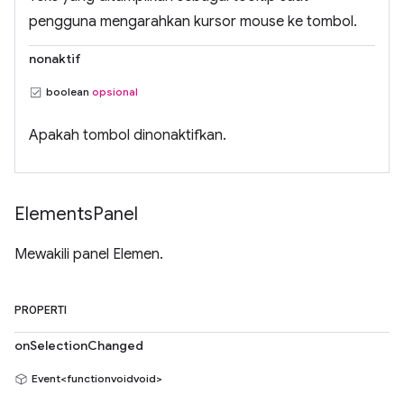
pengguna mengarahkan kursor mouse ke tombol.
nonaktif
boolean
opsional
Apakah tombol dinonaktifkan.
Elements
Panel
Mewakili panel Elemen.
PROPERTI
onSelectionChanged
Event<functionvoidvoid>