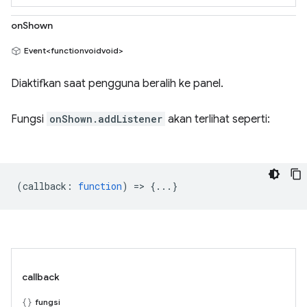
onShown
Event<functionvoidvoid>
Diaktifkan saat pengguna beralih ke panel.
Fungsi
onShown.addListener
akan terlihat seperti:
(
callback
:
function
) => {...}
callback
fungsi