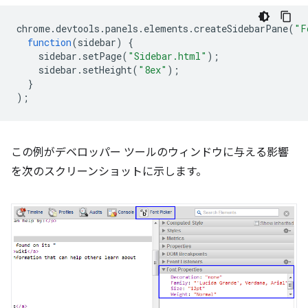
chrome
.
devtools
.
panels
.
elements
.
createSidebarPane
(
"F
function
(
sidebar
)
{
sidebar
.
setPage
(
"Sidebar.html"
);
sidebar
.
setHeight
(
"8ex"
);
}
);
この例がデベロッパー ツールのウィンドウに与える影響
を次のスクリーンショットに示します。