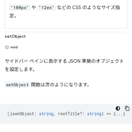
'100px'
や
'12ex'
などの CSS のようなサイズ指
定。
setObject
void
サイドバー ペインに表示する JSON 準拠のオブジェクト
を設定します。
setObject
関数は次のようになります。
(
jsonObject
:
string
,
rootTitle?
:
string
) => {...}