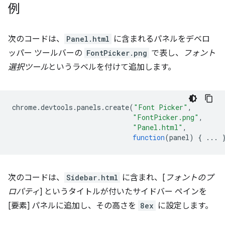
例
次のコードは、
Panel.html
に含まれるパネルをデベロ
ッパー ツールバーの
FontPicker.png
で表し、
フォント
選択ツール
というラベルを付けて追加します。
chrome
.
devtools
.
panels
.
create
(
"Font Picker"
,
"FontPicker.png"
,
"Panel.html"
,
function
(
panel
)
{
...
次のコードは、
Sidebar.html
に含まれ、[
フォントのプ
ロパティ
] というタイトルが付いたサイドバー ペインを
[要素] パネルに追加し、その高さを
8ex
に設定します。