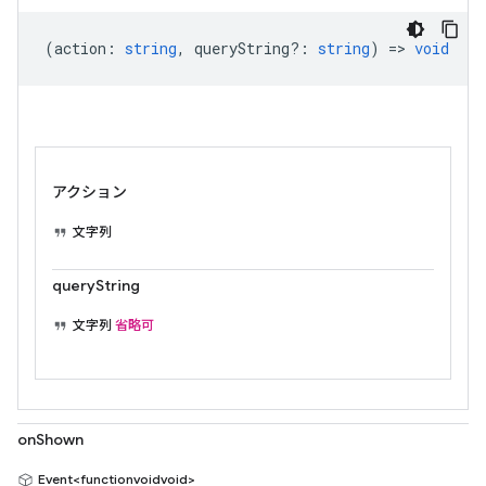
(
action
:
string
,
queryString?
:
string
) =>
void
アクション
文字列
queryString
文字列
省略可
onShown
Event<functionvoidvoid>