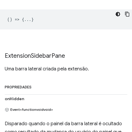
() => {...}
Extension
Sidebar
Pane
Uma barra lateral criada pela extensão.
PROPRIEDADES
onHidden
Event<functionvoidvoid>
Disparado quando o painel da barra lateral é ocultado
como resultado da mudança do usuário do painel que