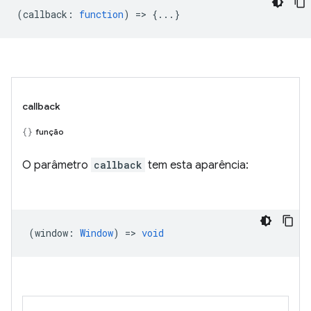
(
callback
:
function
) => {...}
callback
função
O parâmetro
callback
tem esta aparência:
(
window
:
Window
) =>
void