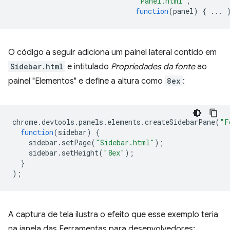
"Panel.html"
,
function
(
panel
)
{
...
O código a seguir adiciona um painel lateral contido em
Sidebar.html
e intitulado
Propriedades da fonte
ao
painel "Elementos" e define a altura como
8ex
:
chrome
.
devtools
.
panels
.
elements
.
createSidebarPane
(
"F
function
(
sidebar
)
{
sidebar
.
setPage
(
"Sidebar.html"
);
sidebar
.
setHeight
(
"8ex"
);
}
);
A captura de tela ilustra o efeito que esse exemplo teria
na janela das Ferramentas para desenvolvedores: