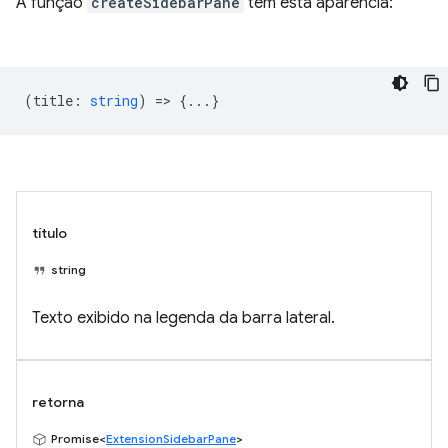
A função
createSidebarPane
tem esta aparência:
(
title
:
string
) => {...}
título
string
Texto exibido na legenda da barra lateral.
retorna
Promise<
ExtensionSidebarPane
>