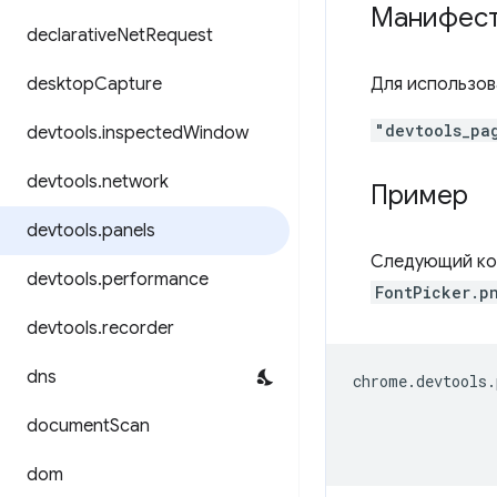
Манифес
declarative
Net
Request
desktop
Capture
Для использов
"devtools_pa
devtools
.
inspected
Window
devtools
.
network
Пример
devtools
.
panels
Следующий ко
devtools
.
performance
FontPicker.p
devtools
.
recorder
dns
chrome
.
devtools
.
document
Scan
dom