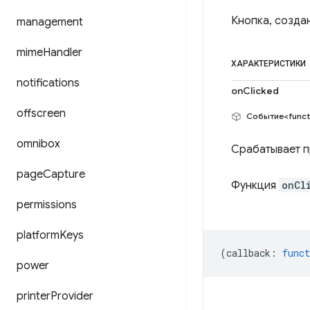
Кнопка, созда
management
mime
Handler
ХАРАКТЕРИСТИКИ
notifications
onClicked
offscreen
Событие<funct
omnibox
Срабатывает п
page
Capture
Функция
onCl
permissions
platform
Keys
(
callback
:
funct
power
printer
Provider