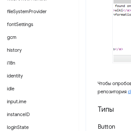
file
System
Provider
font
Settings
gcm
history
i18n
identity
Чтобы опробов
idle
репозитория
c
input
.
ime
Типы
instance
ID
Button
login
State