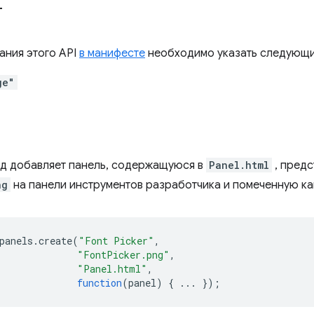
т
ания этого API
в манифесте
необходимо указать следующи
ge"
д добавляет панель, содержащуюся в
Panel.html
, пред
ng
на панели инструментов разработчика и помеченную к
panels
.
create
(
"Font Picker"
,
"FontPicker.png"
,
"Panel.html"
,
function
(
panel
)
{
...
});