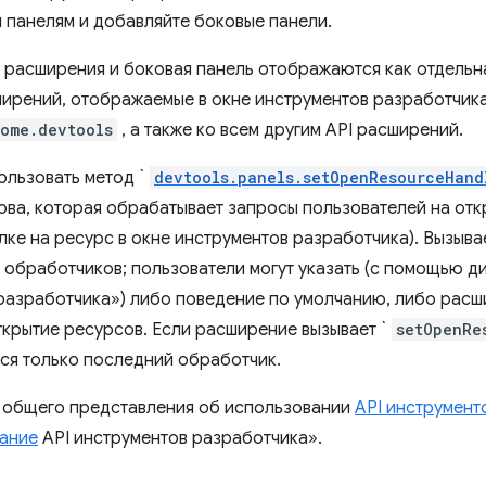
панелям и добавляйте боковые панели.
 расширения и боковая панель отображаются как отдельн
ирений, отображаемые в окне инструментов разработчика
ome.devtools
, а также ко всем другим API расширений.
ользовать метод `
devtools.panels.setOpenResourceHand
ова, которая обрабатывает запросы пользователей на отк
лке на ресурс в окне инструментов разработчика). Вызыва
 обработчиков; пользователи могут указать (с помощью д
разработчика») либо поведение по умолчанию, либо расш
ткрытие ресурсов. Если расширение вызывает `
setOpenRe
тся только последний обработчик.
 общего представления об использовании
API инструмент
ание
API инструментов разработчика».