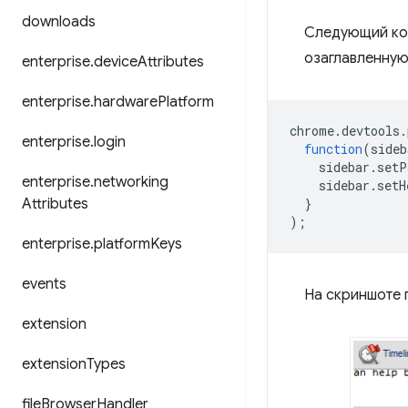
downloads
Следующий код
озаглавленну
enterprise
.
device
Attributes
enterprise
.
hardware
Platform
chrome
.
devtools
.
enterprise
.
login
function
(
sideb
sidebar
.
setP
enterprise
.
networking
sidebar
.
setH
Attributes
}
);
enterprise
.
platform
Keys
events
На скриншоте 
extension
extension
Types
file
Browser
Handler