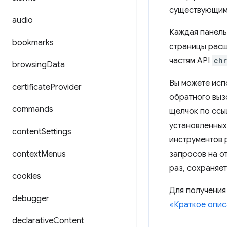
существующим 
audio
Каждая панель
bookmarks
страницы расш
частям API
chr
browsing
Data
Вы можете исп
certificate
Provider
обратного выз
commands
щелчок по ссы
установленных
content
Settings
инструментов 
context
Menus
запросов на о
раз, сохраняе
cookies
Для получения
debugger
«Краткое опис
declarative
Content