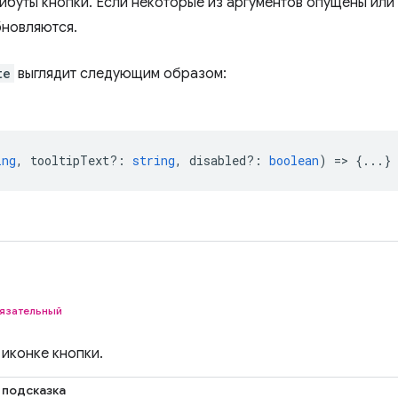
ибуты кнопки. Если некоторые из аргументов опущены или
бновляются.
te
выглядит следующим образом:
ing
,
tooltipText?
:
string
,
disabled?
:
boolean
) => {...}
язательный
 иконке кнопки.
 подсказка