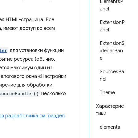
ElementsP
anel
ая HTML-страница. Все
ExtensionP
, имеют доступ ко всем
anel
ExtensionS
ler
для установки функции
idebarPan
e
рытие ресурса (обычно,
ется максимум один из
SourcesPa
иалогового окна «Настройки
nel
ирение для обработки
Theme
sourceHandler()
несколько
Характерис
тики
ов разработчика см. раздел
elements