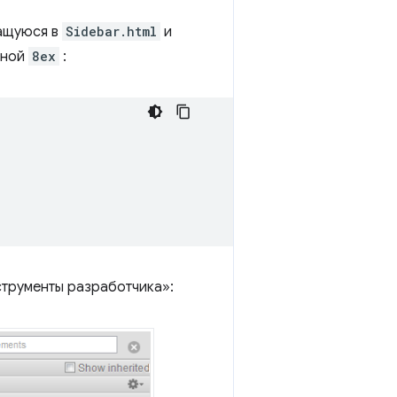
жащуюся в
Sidebar.html
и
вной
8ex
:
струменты разработчика»: