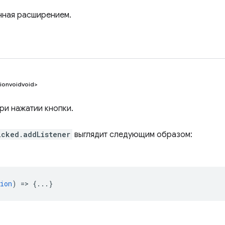
нная расширением.
ionvoidvoid>
ри нажатии кнопки.
icked.addListener
выглядит следующим образом:
ion
) => {...}