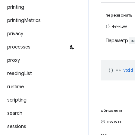
printing
перезвонить
printing
Metrics
функция
privacy
Параметр
c
processes
proxy
() =>
void
reading
List
runtime
scripting
обновлять
search
пустота
sessions