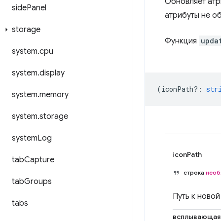
Обновляет атр
side
Panel
атрибуты не о
storage
Функция
upda
system
.
cpu
system
.
display
(
iconPath?
:
str
system
.
memory
system
.
storage
system
Log
iconPath
tab
Capture
строка
необ
tab
Groups
Путь к новой
tabs
всплывающая