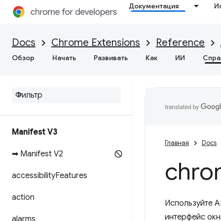
Документация
И
Docs
Chrome Extensions
Reference
Обзор
Начать
Развивать
Как
ИИ
Спра
Manifest V3
Главная
Docs
➡ Manifest V2
chro
accessibility
Features
action
Используйте A
интерфейс окн
alarms