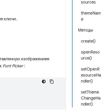
sources
themeNam
е ключи.
e
Методы
create()
openReso
urce()
ставленную изображением
ак
Font Picker
:
setOpenR
esourceHa
ndler()
setTheme
ChangeHa
ndler()