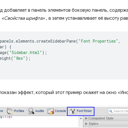
 добавляет в панель элементов боковую панель, содер
ю
«Свойства шрифта»
, а затем устанавливает её высоту ра
panels
.
elements
.
createSidebarPane
(
"Font Properties"
,
ar
)
{
age
(
"Sidebar.html"
);
eight
(
"8ex"
);
показан эффект, который этот пример окажет на окно «Ин