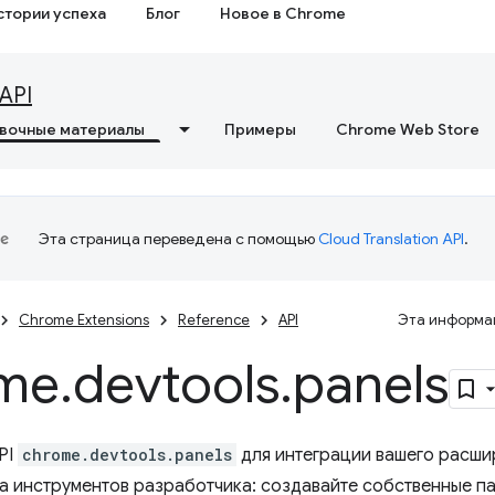
стории успеха
Блог
Новое в Chrome
API
вочные материалы
Примеры
Chrome Web Store
Эта страница переведена с помощью
Cloud Translation API
.
Chrome Extensions
Reference
API
Эта информац
me
.
devtools
.
panels
PI
chrome.devtools.panels
для интеграции вашего расши
а инструментов разработчика: создавайте собственные па