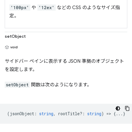
'100px'
や
'12ex'
などの CSS のようなサイズ指
定。
setObject
void
サイドバー ペインに表示する JSON 準拠のオブジェクト
を設定します。
setObject
関数は次のようになります。
(
jsonObject
:
string
,
rootTitle?
:
string
) => {...}