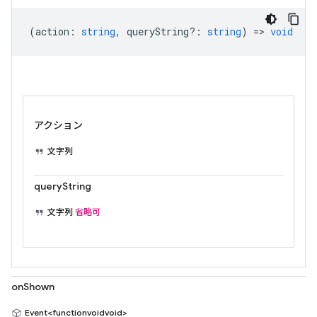
(
action
:
string
,
queryString?
:
string
) =>
void
アクション
文字列
queryString
文字列
省略可
onShown
Event<functionvoidvoid>