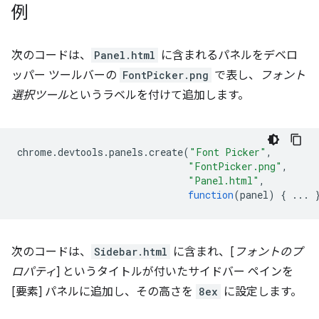
例
次のコードは、
Panel.html
に含まれるパネルをデベロ
ッパー ツールバーの
FontPicker.png
で表し、
フォント
選択ツール
というラベルを付けて追加します。
chrome
.
devtools
.
panels
.
create
(
"Font Picker"
,
"FontPicker.png"
,
"Panel.html"
,
function
(
panel
)
{
...
次のコードは、
Sidebar.html
に含まれ、[
フォントのプ
ロパティ
] というタイトルが付いたサイドバー ペインを
[要素] パネルに追加し、その高さを
8ex
に設定します。