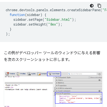
chrome
.
devtools
.
panels
.
elements
.
createSidebarPane
(
"F
function
(
sidebar
)
{
sidebar
.
setPage
(
"Sidebar.html"
);
sidebar
.
setHeight
(
"8ex"
);
}
);
この例がデベロッパー ツールのウィンドウに与える影響
を次のスクリーンショットに示します。