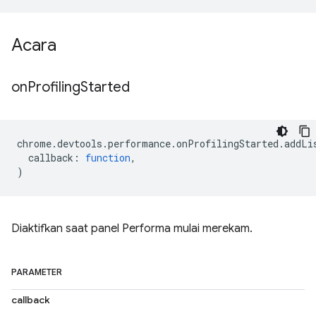
Acara
on
Profiling
Started
chrome
.
devtools
.
performance
.
onProfilingStarted
.
addLi
callback
:
function
,
)
Diaktifkan saat panel Performa mulai merekam.
PARAMETER
callback