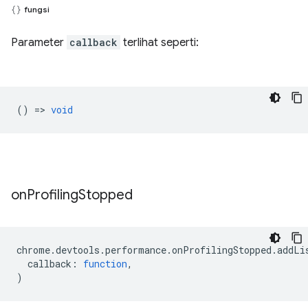
fungsi
Parameter
callback
terlihat seperti:
() =>
void
on
Profiling
Stopped
chrome
.
devtools
.
performance
.
onProfilingStopped
.
addLi
callback
:
function
,
)