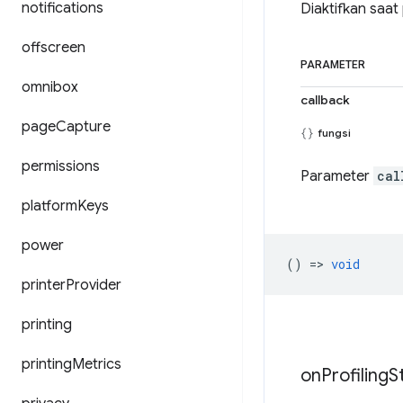
notifications
Diaktifkan saat
offscreen
PARAMETER
omnibox
callback
page
Capture
fungsi
permissions
Parameter
cal
platform
Keys
power
() =>
void
printer
Provider
printing
printing
Metrics
on
Profiling
S