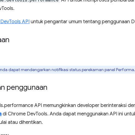
API untuk memproses pembaruan 
vTools.
 DevTools API
untuk pengantar umum tentang penggunaan De
aan
nda dapat mendengarkan notifikasi status perekaman panel Performa
an penggunaan
s.performance API memungkinkan developer berinteraksi den
a
di Chrome DevTools. Anda dapat menggunakan API ini untuk
ai atau dihentikan.