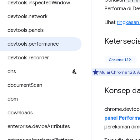
Gunakan
devtools
.
inspected
Window
Performa di De
devtools
.
network
Lihat
ringkasan
devtools
.
panels
Ketersedi
devtools
.
performance
devtools
.
recorder
Chrome 129+
dns
Mulai Chrome 128, A
document
Scan
Konsep d
dom
chrome.devtool
downloads
panel Perform
enterprise
.
device
Attributes
perekaman dimul