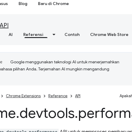
asus
Blog
Baru di Chrome
API
AI
Referensi
Contoh
Chrome Web Store
Google menggunakan teknologi AI untuk menerjemahkan
bahasa pilihan Anda. Terjemahan AI mungkin mengandung
Chrome Extensions
Reference
API
Apakah
me
.
devtools
.
perform
me.devtools.performance