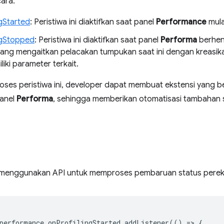
ara:
ngStarted
: Peristiwa ini diaktifkan saat panel
Performance
mula
ngStopped
: Peristiwa ini diaktifkan saat panel
Performa
berhen
yang mengaitkan pelacakan tumpukan saat ini dengan kreasik
liki parameter terkait.
es peristiwa ini, developer dapat membuat ekstensi yang be
panel
Performa
, sehingga memberikan otomatisasi tambahan 
ra menggunakan API untuk memproses pembaruan status per
performance
.
onProfilingStarted
.
addListener
(()
=
>
{