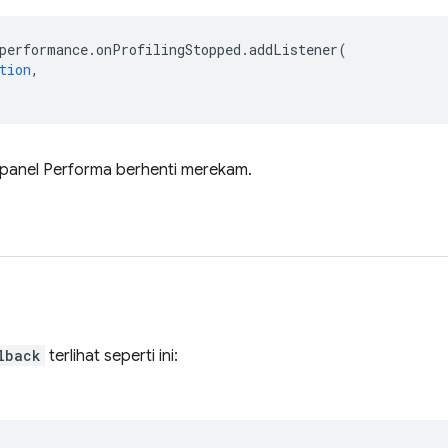
performance
.
onProfilingStopped
.
addListener
(
tion
,
t panel Performa berhenti merekam.
lback
terlihat seperti ini: