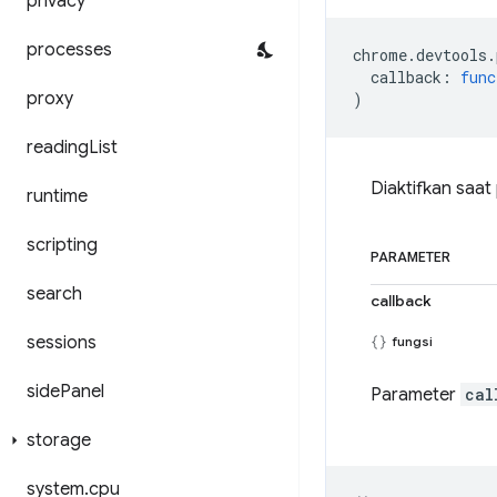
privacy
processes
chrome
.
devtools
.
callback
:
func
proxy
)
reading
List
Diaktifkan saa
runtime
scripting
PARAMETER
search
callback
sessions
fungsi
side
Panel
Parameter
cal
storage
system
.
cpu