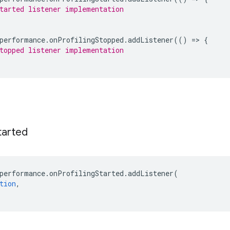
tarted listener implementation
performance
.
onProfilingStopped
.
addListener
(()
=
>
{
topped listener implementation
tarted
performance
.
onProfilingStarted
.
addListener
(
tion
,