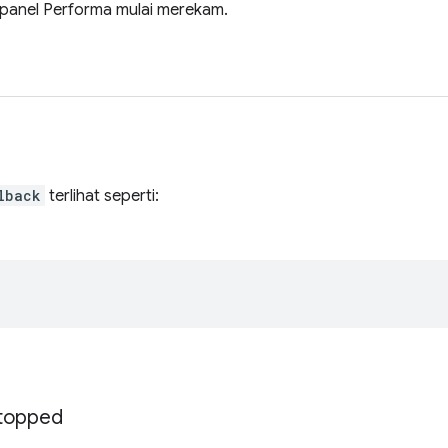
 panel Performa mulai merekam.
lback
terlihat seperti:
topped