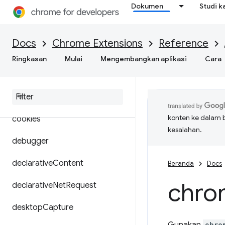
Dokumen
Studi k
browsingData
certificateProvider
Docs
Chrome Extensions
Reference
commands
Ringkasan
Mulai
Mengembangkan aplikasi
Cara
content
Settings
context
Menus
konten ke dalam 
cookies
kesalahan.
debugger
declarative
Content
Beranda
Docs
chro
declarative
Net
Request
desktop
Capture
chro