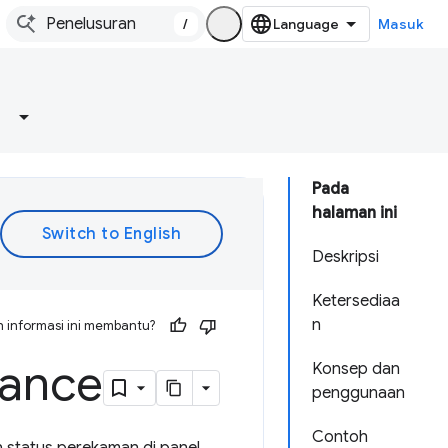
/
Masuk
Pada
halaman ini
Deskripsi
Ketersediaa
n
 informasi ini membantu?
ance
Konsep dan
penggunaan
Contoh