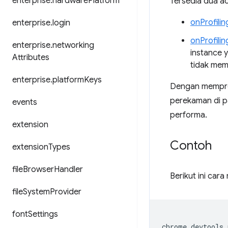
enterprise
.
hardware
Platform
Tersedia dua ac
onProfili
enterprise
.
login
onProfili
enterprise
.
networking
instance 
Attributes
tidak memi
enterprise
.
platform
Keys
Dengan mempros
perekaman di 
events
performa.
extension
Contoh
extension
Types
file
Browser
Handler
Berikut ini ca
file
System
Provider
font
Settings
chrome
.
devtools
.