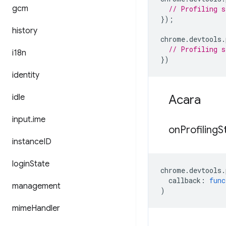
gcm
// Profiling s
});
history
chrome
.
devtools
.
// Profiling s
i18n
})
identity
idle
Acara
input
.
ime
on
Profiling
S
instance
ID
login
State
chrome
.
devtools
.
callback
:
func
management
)
mime
Handler