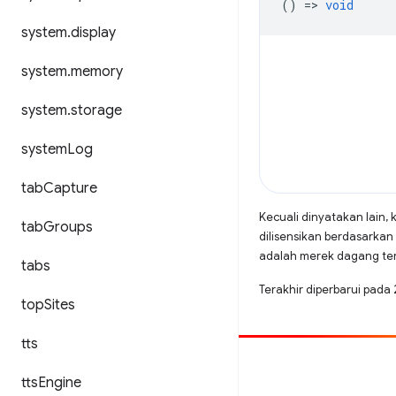
() =>
void
system
.
display
system
.
memory
system
.
storage
system
Log
tab
Capture
Kecuali dinyatakan lain, 
tab
Groups
dilisensikan berdasarkan
adalah merek dagang terd
tabs
Terakhir diperbarui pada
top
Sites
tts
Beri kontribusi
tts
Engine