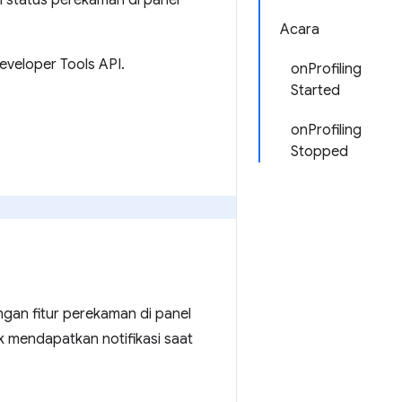
status perekaman di panel
Acara
veloper Tools API.
onProfiling
Started
onProfiling
Stopped
.
gan fitur perekaman di panel
 mendapatkan notifikasi saat