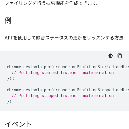
ファイリングを行う拡張機能を作成できます。
例
API を使用して録音ステータスの更新をリッスンする方法
chrome
.
devtools
.
performance
.
onProfilingStarted
.
addLi
// Profiling started listener implementation
});
chrome
.
devtools
.
performance
.
onProfilingStopped
.
addLi
// Profiling stopped listener implementation
})
イベント