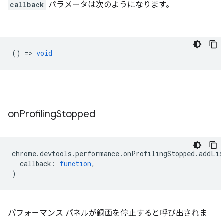
callback
パラメータは次のようになります。
() =>
void
on
Profiling
Stopped
chrome
.
devtools
.
performance
.
onProfilingStopped
.
addLi
callback
:
function
,
)
パフォーマンス パネルが録画を停止すると呼び出されま