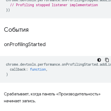
// Profiling stopped listener implementation
})
События
on
Profiling
Started
chrome
.
devtools
.
performance
.
onProfilingStarted
.
addLi
callback
:
function
,
)
Срабатывает, когда панель «Производительность»
начинает запись.