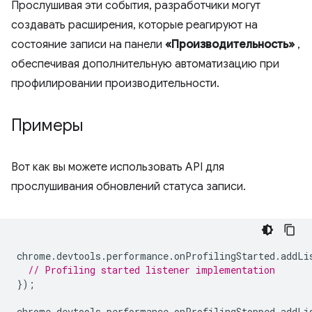
Прослушивая эти события, разработчики могут
создавать расширения, которые реагируют на
состояние записи на панели
«Производительность»
,
обеспечивая дополнительную автоматизацию при
профилировании производительности.
Примеры
Вот как вы можете использовать API для
прослушивания обновлений статуса записи.
chrome
.
devtools
.
performance
.
onProfilingStarted
.
addLi
// Profiling started listener implementation
});
chrome
.
devtools
.
performance
.
onProfilingStopped
.
addLi