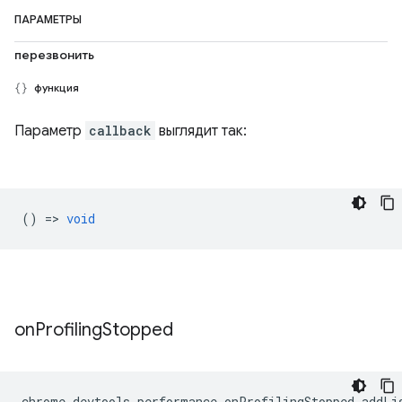
ПАРАМЕТРЫ
перезвонить
функция
Параметр
callback
выглядит так:
() =>
void
on
Profiling
Stopped
chrome
.
devtools
.
performance
.
onProfilingStopped
.
addLi