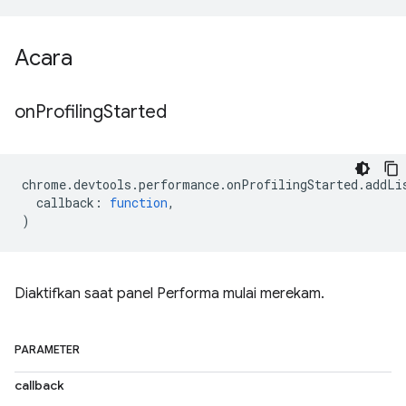
Acara
on
Profiling
Started
chrome
.
devtools
.
performance
.
onProfilingStarted
.
addLi
callback
:
function
,
)
Diaktifkan saat panel Performa mulai merekam.
PARAMETER
callback