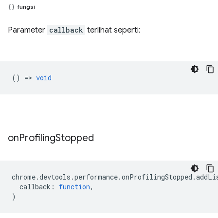
fungsi
Parameter
callback
terlihat seperti:
() =>
void
on
Profiling
Stopped
chrome
.
devtools
.
performance
.
onProfilingStopped
.
addLi
callback
:
function
,
)