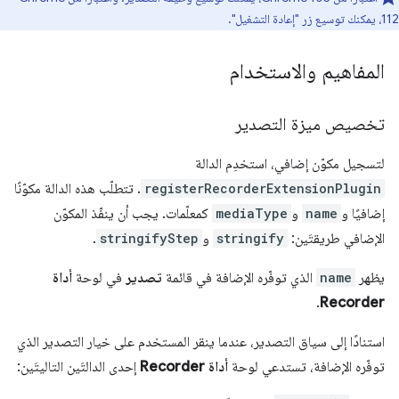
112، يمكنك توسيع زر "إعادة التشغيل".
المفاهيم والاستخدام
تخصيص ميزة التصدير
لتسجيل مكوّن إضافي، استخدِم الدالة
registerRecorderExtensionPlugin
. تتطلّب هذه الدالة مكوّنًا
إضافيًا و
name
و
mediaType
كمعلّمات. يجب أن ينفّذ المكوّن
الإضافي طريقتَين:
stringify
و
stringifyStep
.
يظهر
name
الذي توفّره الإضافة في قائمة
تصدير
في لوحة
أداة
.
Recorder
استنادًا إلى سياق التصدير، عندما ينقر المستخدم على خيار التصدير الذي
توفّره الإضافة، تستدعي لوحة
أداة Recorder
إحدى الدالتَين التاليتَين: