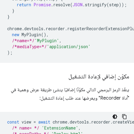
return
Promise
.
resolve
(
JSON
.
stringify
(
step
));
}
}
chrome
.
devtools
.
recorder
.
registerRecorderExtensionPl
new
MyPlugin
(),
/*name=*/
'MyPlugin'
,
/*mediaType=*/
'application/json'
);
مكوّن إضافي لإعادة التشغيل
ينفّذ الرمز البرمجي التالي مكوّنًا إضافيًا ينشئ طريقة عرض وهمية في
"أداة Recorder" ويعرضها عند طلب إعادة التشغيل:
const
view
=
await
chrome
.
devtools
.
recorder
.
createVi
/* name= */
'ExtensionName'
,
/* pagePath= */
'Replay.html'