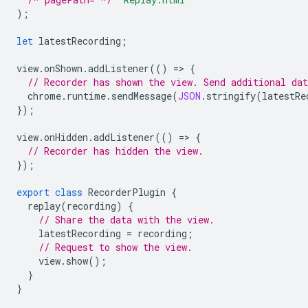
);
let
latestRecording
;
view
.
onShown
.
addListener
(()
=
>
{
// Recorder has shown the view. Send additional dat
chrome
.
runtime
.
sendMessage
(
JSON
.
stringify
(
latestRe
});
view
.
onHidden
.
addListener
(()
=
>
{
// Recorder has hidden the view.
});
export
class
RecorderPlugin
{
replay
(
recording
)
{
// Share the data with the view.
latestRecording
=
recording
;
// Request to show the view.
view
.
show
();
}
}