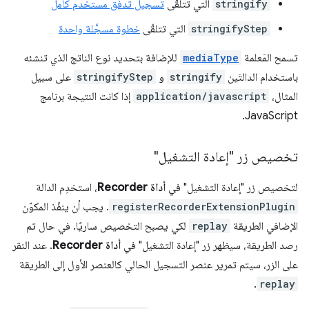
stringify
التي تتلقّى
تسجيل تدفق مستخدم كامل
stringifyStep
التي تتلقّى
خطوة مسجَّلة واحدة
تسمح المَعلمة
mediaType
للإضافة بتحديد نوع الناتج الذي تنشئه
باستخدام الدالتَين
stringify
و
stringifyStep
على سبيل
المثال،
application/javascript
إذا كانت النتيجة برنامج
JavaScript.
تخصيص زر "إعادة التشغيل"
لتخصيص زر "إعادة التشغيل" في
أداة Recorder
، استخدِم الدالة
registerRecorderExtensionPlugin
. يجب أن ينفّذ المكوّن
الإضافي الطريقة
replay
لكي يصبح التخصيص ساريًا. في حال تم
رصد الطريقة، سيظهر زر "إعادة التشغيل" في
أداة Recorder
. عند النقر
على الزر، سيتم تمرير عنصر التسجيل الحالي كالعنصر الأول إلى الطريقة
.
replay