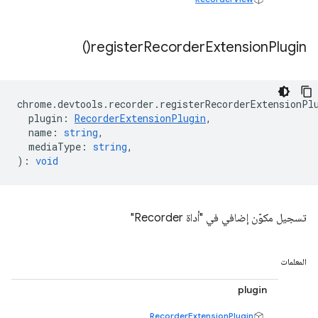
)
register
Recorder
Extension
Plugin(
chrome
.
devtools
.
recorder
.
registerRecorderExtensionPl
plugin
:
RecorderExtensionPlugin
,
name
:
string
,
mediaType
:
string
,
)
:
void
تسجيل مكوّن إضافي في "أداة Recorder"
المعلمات
plugin
RecorderExtensionPlugin