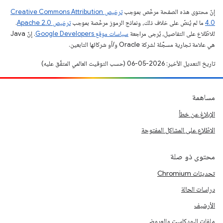
إنّ محتوى هذه الصفحة مرخّص بموجب
ترخيص Creative Commons Attribution
4.0‏
ما لم يُنصّ على خلاف ذلك، ونماذج الرموز مرخّصة بموجب
ترخيص Apache 2.0‏
.
للاطّلاع على التفاصيل، يُرجى مراجعة
سياسات موقع Google Developers‏
. إنّ Java
هي علامة تجارية مسجَّلة لشركة Oracle و/أو شركائها التابعين.
تاريخ التعديل الأخير: 2026-05-06 (حسب التوقيت العالمي المتفَّق عليه)
مساهمة
الإبلاغ عن خطأ
الاطّلاع على المشاكل المفتوحة
محتوى ذو صلة
تحديثات Chromium
دراسات الحالة
الأرشيف
ملفات البودكاست والعروض