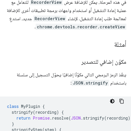
في هذه المرحلة، يمكن للإضافة عرض
RecorderView
للتعامل مع
عملية إعادة التشغيل أو استخدام واجهات برمجة تطبيقات أخرى للإضافة
لمعالجة طلب إعادة التشغيل. لإنشاء
RecorderView
جديد، استدعِ
.
chrome.devtools.recorder.createView
أمثلة
مكوّن إضافي للتصدير
ينفّذ الرمز البرمجي التالي مكوّنًا إضافيًا يحوّل التسجيل إلى سلسلة
باستخدام
JSON.stringify
:
class
MyPlugin
{
stringify
(
recording
)
{
return
Promise
.
resolve
(
JSON
.
stringify
(
recording
)
}
stringifyStep
(
step
)
{