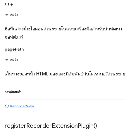
title
สตริง
ชื่อที่แสดงข้างไอคอนส่วนขยายในแถบเครื่องมือสำหรับนักพัฒนา
ซอฟต์แวร์
pagePath
สตริง
เส้นทางของหน้า HTML ของแผงที่สัมพันธ์กับไดเรกทอรีส่วนขยาย
การคืนสินค้า
RecorderView
register
Recorder
Extension
Plugin(
)