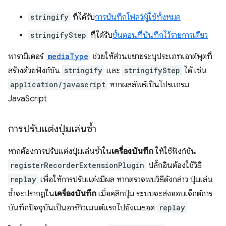
stringify
ที่ได้รับ
การบันทึกโฟลว์ผู้ใช้ทั้งหมด
stringifyStep
ที่ได้รับ
ขั้นตอนที่บันทึกไว้รายการเดียว
พารามิเตอร์
mediaType
ช่วยให้ส่วนขยายระบุประเภทเอาต์พุตที่
สร้างด้วยฟังก์ชัน
stringify
และ
stringifyStep
ได้ เช่น
application/javascript
หากผลลัพธ์เป็นโปรแกรม
JavaScript
การปรับแต่งปุ่มเล่นซ้ำ
หากต้องการปรับแต่งปุ่มเล่นซ้ำใน
เครื่องบันทึก
ให้ใช้ฟังก์ชัน
registerRecorderExtensionPlugin
ปลั๊กอินต้องใช้วิธี
replay
เพื่อให้การปรับแต่งมีผล หากตรวจพบวิธีดังกล่าว ปุ่มเล่น
ซ้ำจะปรากฏใน
เครื่องบันทึก
เมื่อคลิกปุ่ม ระบบจะส่งออบเจ็กต์การ
บันทึกปัจจุบันเป็นอาร์กิวเมนต์แรกไปยังเมธอด
replay