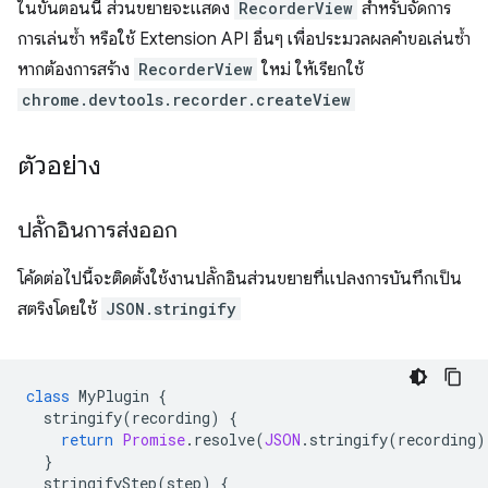
ในขั้นตอนนี้ ส่วนขยายจะแสดง
RecorderView
สำหรับจัดการ
การเล่นซ้ำ หรือใช้ Extension API อื่นๆ เพื่อประมวลผลคำขอเล่นซ้ำ
หากต้องการสร้าง
RecorderView
ใหม่ ให้เรียกใช้
chrome.devtools.recorder.createView
ตัวอย่าง
ปลั๊กอินการส่งออก
โค้ดต่อไปนี้จะติดตั้งใช้งานปลั๊กอินส่วนขยายที่แปลงการบันทึกเป็น
สตริงโดยใช้
JSON.stringify
class
MyPlugin
{
stringify
(
recording
)
{
return
Promise
.
resolve
(
JSON
.
stringify
(
recording
)
}
stringifyStep
(
step
)
{