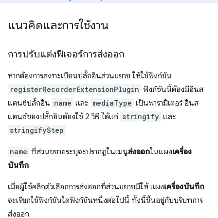
แนวคิดและการใช้งาน
การปรับแต่งฟีเจอร์การส่งออก
หากต้องการลงทะเบียนปลั๊กอินส่วนขยาย ให้ใช้ฟังก์ชัน
registerRecorderExtensionPlugin
ฟังก์ชันนี้ต้องมีอินส
แตนซ์ปลั๊กอิน
name
และ
mediaType
เป็นพารามิเตอร์ อินส
แตนซ์ของปลั๊กอินต้องใช้ 2 วิธี ได้แก่
stringify
และ
stringifyStep
name
ที่ส่วนขยายระบุจะปรากฏในเมนู
ส่งออก
ในแผง
เครื่อง
บันทึก
เมื่อผู้ใช้คลิกตัวเลือกการส่งออกที่ส่วนขยายมีให้ แผง
เครื่องบันทึก
จะเรียกใช้ฟังก์ชันใดฟังก์ชันหนึ่งต่อไปนี้ ทั้งนี้ขึ้นอยู่กับบริบทการ
ส่งออก