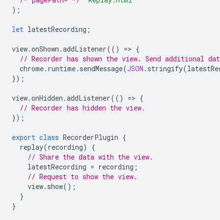
);
let
latestRecording
;
view
.
onShown
.
addListener
(()
=
>
{
// Recorder has shown the view. Send additional dat
chrome
.
runtime
.
sendMessage
(
JSON
.
stringify
(
latestRe
});
view
.
onHidden
.
addListener
(()
=
>
{
// Recorder has hidden the view.
});
export
class
RecorderPlugin
{
replay
(
recording
)
{
// Share the data with the view.
latestRecording
=
recording
;
// Request to show the view.
view
.
show
();
}
}