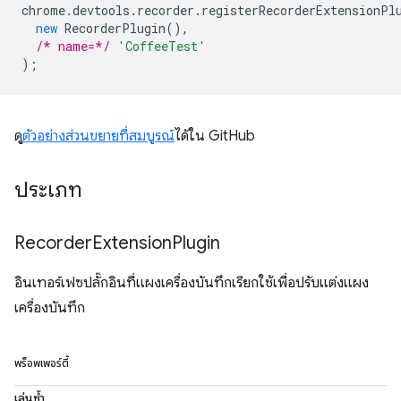
chrome
.
devtools
.
recorder
.
registerRecorderExtensionPl
new
RecorderPlugin
(),
/* name=*/
'CoffeeTest'
);
ดู
ตัวอย่างส่วนขยายที่สมบูรณ์
ได้ใน GitHub
ประเภท
Recorder
Extension
Plugin
อินเทอร์เฟซปลั๊กอินที่แผงเครื่องบันทึกเรียกใช้เพื่อปรับแต่งแผง
เครื่องบันทึก
พร็อพเพอร์ตี้
เล่นซ้ำ