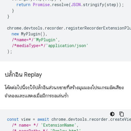
return
Promise
.
resolve
(
JSON
.
stringify
(
step
));
}
}
chrome
.
devtools
.
recorder
.
registerRecorderExtensionPl
new
MyPlugin
(),
/*name=*/
'MyPlugin'
,
/*mediaType=*/
'application/json'
);
ปลั๊กอิน Replay
โค้ดต่อไปนี้จะใช้ปลั๊กอินส่วนขยายที่สร้างมุมมองโปรแกรมอัดเสียง
จำลองและแสดงเมื่อมีการขอเล่นซ้ำ
const
view
=
await
chrome
.
devtools
.
recorder
.
createVi
/* name= */
'ExtensionName'
,
/* pagePath= */
'Replay.html'