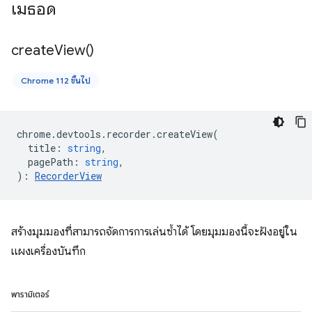
เมธอด
create
View(
)
Chrome 112 ขึ้นไป
chrome
.
devtools
.
recorder
.
createView
(
title
:
string
,
pagePath
:
string
,
)
:
RecorderView
สร้างมุมมองที่สามารถจัดการการเล่นซ้ำได้ โดยมุมมองนี้จะฝังอยู่ใน
แผงเครื่องบันทึก
พารามิเตอร์