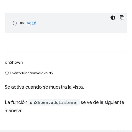
() =>
void
onShown
Event<functionvoidvoid>
Se activa cuando se muestra la vista.
La función
onShown.addListener
se ve de la siguiente
manera: