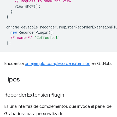
// Request to show the view.
view
.
show
();
}
}
chrome
.
devtools
.
recorder
.
registerRecorderExtensionPl
new
RecorderPlugin
(),
/* name=*/
'CoffeeTest'
);
Encuentra
un ejemplo completo de extensión
en GitHub.
Tipos
Recorder
Extension
Plugin
Es una interfaz de complementos que invoca el panel de
Grabadora para personalizarlo.