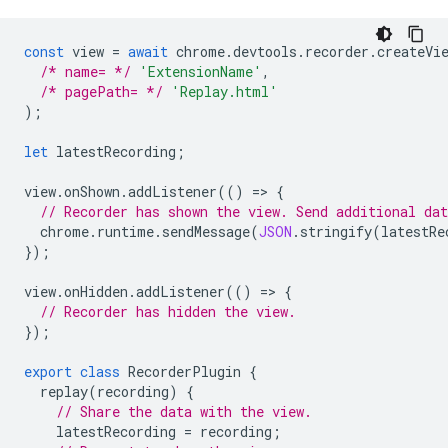
const
view
=
await
chrome
.
devtools
.
recorder
.
createVi
/* name= */
'ExtensionName'
,
/* pagePath= */
'Replay.html'
);
let
latestRecording
;
view
.
onShown
.
addListener
(()
=
>
{
// Recorder has shown the view. Send additional dat
chrome
.
runtime
.
sendMessage
(
JSON
.
stringify
(
latestRe
});
view
.
onHidden
.
addListener
(()
=
>
{
// Recorder has hidden the view.
});
export
class
RecorderPlugin
{
replay
(
recording
)
{
// Share the data with the view.
latestRecording
=
recording
;