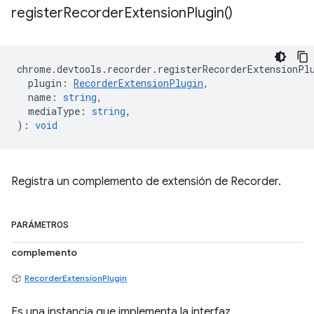
register
Recorder
Extension
Plugin(
)
chrome
.
devtools
.
recorder
.
registerRecorderExtensionPl
plugin
:
RecorderExtensionPlugin
,
name
:
string
,
mediaType
:
string
,
)
:
void
Registra un complemento de extensión de Recorder.
PARÁMETROS
complemento
RecorderExtensionPlugin
Es una instancia que implementa la interfaz