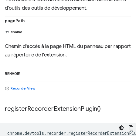
d'outils des outils de développement.
pagePath
chaîne
Chemin d'accès à la page HTML du panneau par rapport
au répertoire de l'extension.
RENVOIE
RecorderView
register
Recorder
Extension
Plugin(
)
chrome
.
devtools
.
recorder
.
registerRecorderExtensionPl