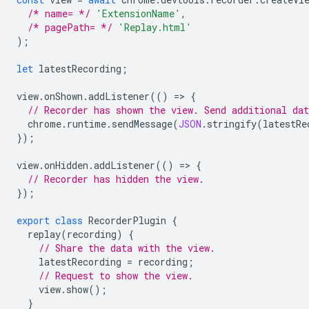
/* name= */
'ExtensionName'
,
/* pagePath= */
'Replay.html'
);
let
latestRecording
;
view
.
onShown
.
addListener
(()
=
>
{
// Recorder has shown the view. Send additional dat
chrome
.
runtime
.
sendMessage
(
JSON
.
stringify
(
latestRe
});
view
.
onHidden
.
addListener
(()
=
>
{
// Recorder has hidden the view.
});
export
class
RecorderPlugin
{
replay
(
recording
)
{
// Share the data with the view.
latestRecording
=
recording
;
// Request to show the view.
view
.
show
();
}