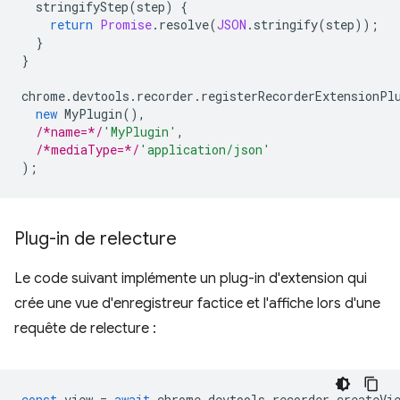
stringifyStep
(
step
)
{
return
Promise
.
resolve
(
JSON
.
stringify
(
step
));
}
}
chrome
.
devtools
.
recorder
.
registerRecorderExtensionPl
new
MyPlugin
(),
/*name=*/
'MyPlugin'
,
/*mediaType=*/
'application/json'
);
Plug-in de relecture
Le code suivant implémente un plug-in d'extension qui
crée une vue d'enregistreur factice et l'affiche lors d'une
requête de relecture :
const
view
=
await
chrome
.
devtools
.
recorder
.
createVi