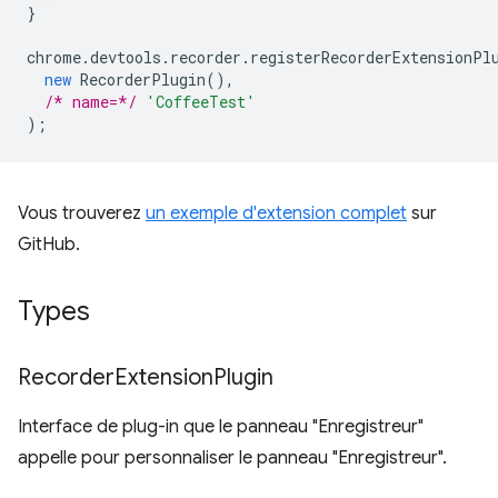
}
chrome
.
devtools
.
recorder
.
registerRecorderExtensionPl
new
RecorderPlugin
(),
/* name=*/
'CoffeeTest'
);
Vous trouverez
un exemple d'extension complet
sur
GitHub.
Types
Recorder
Extension
Plugin
Interface de plug-in que le panneau "Enregistreur"
appelle pour personnaliser le panneau "Enregistreur".