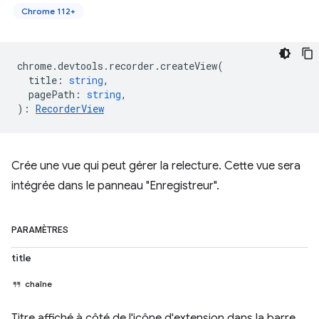
Chrome 112+
chrome
.
devtools
.
recorder
.
createView
(
title
:
string
,
pagePath
:
string
,
)
:
RecorderView
Crée une vue qui peut gérer la relecture. Cette vue sera
intégrée dans le panneau "Enregistreur".
PARAMÈTRES
title
chaîne
Titre affiché à côté de l'icône d'extension dans la barre