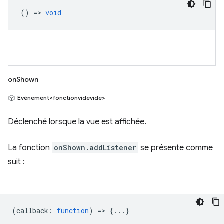
() =>
void
onShown
Événement<fonctionvidevide>
Déclenché lorsque la vue est affichée.
La fonction
onShown.addListener
se présente comme
suit :
(
callback
:
function
) => {...}