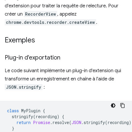
d'extension pour traiter la requête de relecture. Pour
créer un
RecorderView
, appelez
chrome.devtools.recorder.createView
.
Exemples
Plug-in d'exportation
Le code suivant implémente un plug-in d'extension qui
transforme un enregistrement en chaîne à l'aide de
JSON.stringify
:
class
MyPlugin
{
stringify
(
recording
)
{
return
Promise
.
resolve
(
JSON
.
stringify
(
recording
)
}