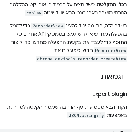
ב
כלי ההקלטה
. כשלוחצים על הכפתור, אובייקט ההקלטה
הנוכחי מועבר כארגומנט הראשון לשיטה
replay
.
בשלב הזה, התוסף יכול להציג
RecorderView
כדי לטפל
בהפעלה מחדש או להשתמש בממשקי API אחרים של
התוסף כדי לעבד את בקשת ההפעלה מחדש. כדי ליצור
RecorderView
חדש, מפעילים את
.
chrome.devtools.recorder.createView
דוגמאות
Export plugin
הקוד הבא מטמיע תוסף הרחבה שממיר הקלטה למחרוזת
באמצעות
JSON.stringify
: