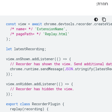
חוזרת:
const
view
=
await
chrome
.
devtools
.
recorder
.
createVi
/* name= */
'ExtensionName'
,
/* pagePath= */
'Replay.html'
);
let
latestRecording
;
view
.
onShown
.
addListener
(()
=
>
{
// Recorder has shown the view. Send additional dat
chrome
.
runtime
.
sendMessage
(
JSON
.
stringify
(
latestRe
});
view
.
onHidden
.
addListener
(()
=
>
{
// Recorder has hidden the view.
});
export
class
RecorderPlugin
{
replay
(
recording
)
{