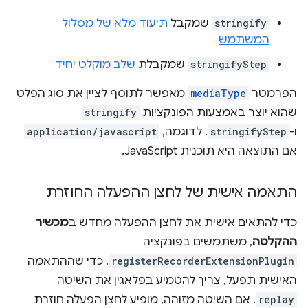
stringify
שמקבל
תיעוד מלא של מסלול
המשתמש
stringifyStep
שמקבלת
שלב מוקלט יחיד
הפרמטר
mediaType
מאפשר לתוסף לציין את סוג הפלט
שהוא יוצר באמצעות הפונקציות
stringify
ו-
stringifyStep
. לדוגמה,
application/javascript
אם התוצאה היא תוכנית JavaScript.
התאמה אישית של לחצן ההפעלה החוזרת
כדי להתאים אישית את לחצן ההפעלה מחדש ב
מכשיר
ההקלטה
, משתמשים בפונקציה
registerRecorderExtensionPlugin
. כדי שההתאמה
האישית תפעל, צריך להטמיע בפלאגין את השיטה
replay
. אם השיטה מזוהה, מופיע לחצן הפעלה חוזרת