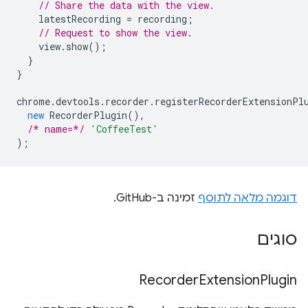
// Share the data with the view.
latestRecording
=
recording
;
// Request to show the view.
view
.
show
();
}
}
chrome
.
devtools
.
recorder
.
registerRecorderExtensionPl
new
RecorderPlugin
(),
/* name=*/
'CoffeeTest'
);
דוגמה מלאה לתוסף
זמינה ב-GitHub.
סוגים
Recorder
Extension
Plugin