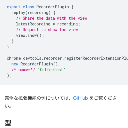
export
class
RecorderPlugin
{
replay
(
recording
)
{
// Share the data with the view.
latestRecording
=
recording
;
// Request to show the view.
view
.
show
();
}
}
chrome
.
devtools
.
recorder
.
registerRecorderExtensionPl
new
RecorderPlugin
(),
/* name=*/
'CoffeeTest'
);
完全な拡張機能の例については、
GitHub
をご覧くださ
い。
型