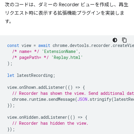
次のコードは、ダミーの Recorder ビューを作成し、再生
リクエスト時に表示する拡張機能プラグインを実装しま
す。
const
view
=
await
chrome
.
devtools
.
recorder
.
createVi
/* name= */
'ExtensionName'
,
/* pagePath= */
'Replay.html'
);
let
latestRecording
;
view
.
onShown
.
addListener
(()
=
>
{
// Recorder has shown the view. Send additional dat
chrome
.
runtime
.
sendMessage
(
JSON
.
stringify
(
latestRe
});
view
.
onHidden
.
addListener
(()
=
>
{
// Recorder has hidden the view.
});