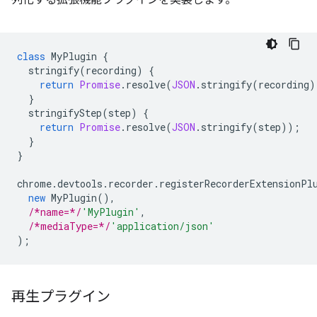
列化する拡張機能プラグインを実装します。
class
MyPlugin
{
stringify
(
recording
)
{
return
Promise
.
resolve
(
JSON
.
stringify
(
recording
)
}
stringifyStep
(
step
)
{
return
Promise
.
resolve
(
JSON
.
stringify
(
step
));
}
}
chrome
.
devtools
.
recorder
.
registerRecorderExtensionPl
new
MyPlugin
(),
/*name=*/
'MyPlugin'
,
/*mediaType=*/
'application/json'
);
再生プラグイン