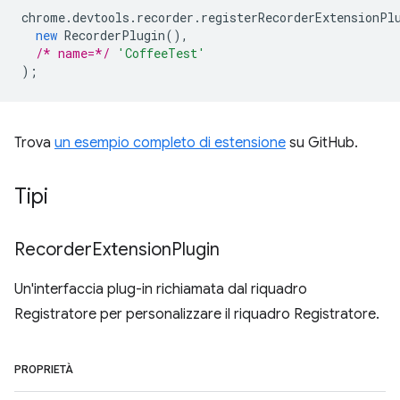
chrome
.
devtools
.
recorder
.
registerRecorderExtensionPl
new
RecorderPlugin
(),
/* name=*/
'CoffeeTest'
);
Trova
un esempio completo di estensione
su GitHub.
Tipi
Recorder
Extension
Plugin
Un'interfaccia plug-in richiamata dal riquadro
Registratore per personalizzare il riquadro Registratore.
PROPRIETÀ