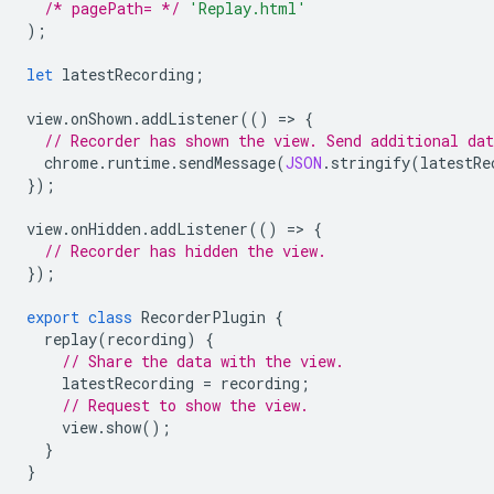
/* pagePath= */
'Replay.html'
);
let
latestRecording
;
view
.
onShown
.
addListener
(()
=
>
{
// Recorder has shown the view. Send additional dat
chrome
.
runtime
.
sendMessage
(
JSON
.
stringify
(
latestRe
});
view
.
onHidden
.
addListener
(()
=
>
{
// Recorder has hidden the view.
});
export
class
RecorderPlugin
{
replay
(
recording
)
{
// Share the data with the view.
latestRecording
=
recording
;
// Request to show the view.
view
.
show
();
}
}