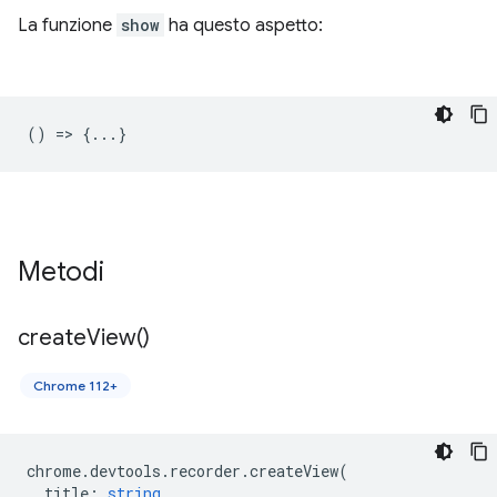
La funzione
show
ha questo aspetto:
() => {...}
Metodi
create
View(
)
Chrome 112+
chrome
.
devtools
.
recorder
.
createView
(
title
:
string
,