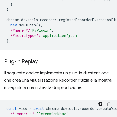
}
}
chrome
.
devtools
.
recorder
.
registerRecorderExtensionPl
new
MyPlugin
(),
/*name=*/
'MyPlugin'
,
/*mediaType=*/
'application/json'
);
Plug-in Replay
Il seguente codice implementa un plug-in di estensione
che crea una visualizzazione Recorder fittizia e la mostra
in seguito a una richiesta di riproduzione:
const
view
=
await
chrome
.
devtools
.
recorder
.
createVi
/* name= */
'ExtensionName'
,