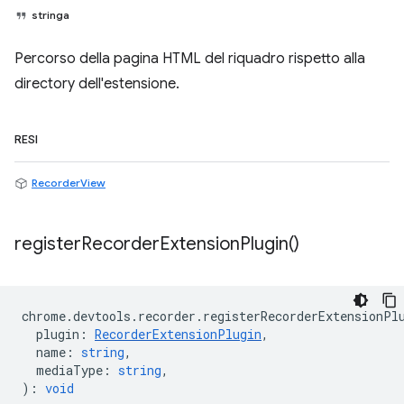
stringa
Percorso della pagina HTML del riquadro rispetto alla
directory dell'estensione.
RESI
RecorderView
register
Recorder
Extension
Plugin(
)
chrome
.
devtools
.
recorder
.
registerRecorderExtensionPl
plugin
:
RecorderExtensionPlugin
,
name
:
string
,
mediaType
:
string
,
)
:
void