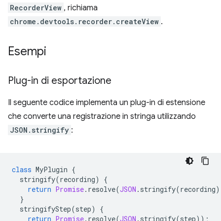
RecorderView
, richiama
chrome.devtools.recorder.createView
.
Esempi
Plug-in di esportazione
Il seguente codice implementa un plug-in di estensione
che converte una registrazione in stringa utilizzando
JSON.stringify
:
class
MyPlugin
{
stringify
(
recording
)
{
return
Promise
.
resolve
(
JSON
.
stringify
(
recording
)
}
stringifyStep
(
step
)
{
return
Promise
.
resolve
(
JSON
.
stringify
(
step
));