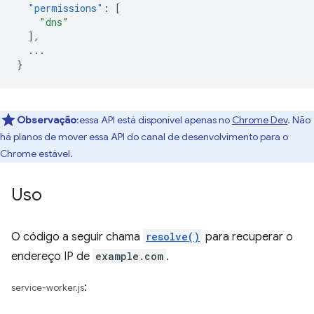
"permissions"
:
[
"dns"
],
...
}
Observação
:essa API está disponível apenas no
Chrome Dev
. Não
há planos de mover essa API do canal de desenvolvimento para o
Chrome estável.
Uso
O código a seguir chama
resolve()
para recuperar o
endereço IP de
example.com
.
:
service-worker.js