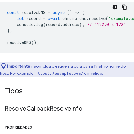
const
resolveDNS
=
async
()
=
>
{
let
record
=
await
chrome
.
dns
.
resolve
(
'example.c
console
.
log
(
record
.
address
);
// "192.0.2.172"
};
resolveDNS
();
Importante
:não inclua o esquema ou a barra final no nome do
host. Por exemplo,
é inválido.
https://example.com/
Tipos
Resolve
Callback
Resolve
Info
PROPRIEDADES