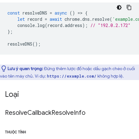
const
resolveDNS
=
async
()
=
>
{
let
record
=
await
chrome
.
dns
.
resolve
(
'example.c
console
.
log
(
record
.
address
);
// "192.0.2.172"
};
resolveDNS
();
Lưu ý quan trọng:
Đừng thêm lược đồ hoặc dấu gạch chéo ở cuối
vào tên máy chủ. Ví dụ:
không hợp lệ.
https://example.com/
Loại
Resolve
Callback
Resolve
Info
THUỘC TÍNH