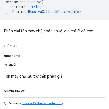
chrome
.
dns
.
resolve
(
hostname
:
string
,
)
:
Promise<
ResolveCallbackResolveInfo
>
Phân giải tên máy chủ hoặc chuỗi địa chỉ IP đã cho.
THÔNG SỐ
hostname
chuỗi
Tên máy chủ lưu trữ cần phân giải.
GIÁ TRỊ TRẢ VỀ
Promise<
ResolveCallbackResolveInfo
>