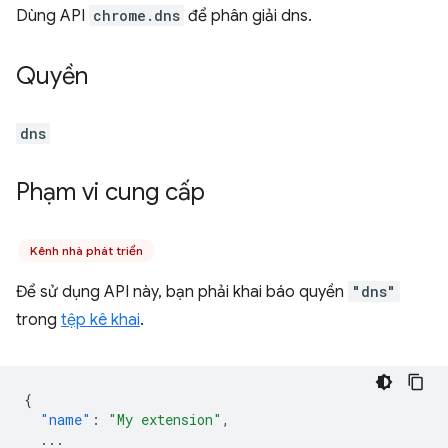
Dùng API
chrome.dns
để phân giải dns.
Quyền
dns
Phạm vi cung cấp
Kênh nhà phát triển
Để sử dụng API này, bạn phải khai báo quyền
"dns"
trong
tệp kê khai
.
{
"name"
:
"My extension"
,
...