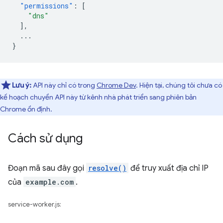
"permissions"
:
[
"dns"
],
...
}
Lưu ý:
API này chỉ có trong
Chrome Dev
. Hiện tại, chúng tôi chưa có
kế hoạch chuyển API này từ kênh nhà phát triển sang phiên bản
Chrome ổn định.
Cách sử dụng
Đoạn mã sau đây gọi
resolve()
để truy xuất địa chỉ IP
của
example.com
.
service-worker.js: