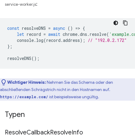
:
service-worker.js
const
resolveDNS
=
async
()
=
>
{
let
record
=
await
chrome
.
dns
.
resolve
(
'example.c
console
.
log
(
record
.
address
);
// "192.0.2.172"
};
resolveDNS
();
Wichtiger Hinweis:
Nehmen Sie das Schema oder den
abschließenden Schrägstrich nicht in den Hostnamen auf.
ist beispielsweise ungültig.
https://example.com/
Typen
Resolve
Callback
Resolve
Info