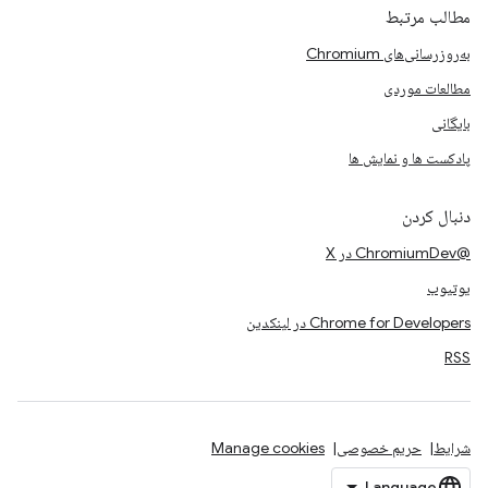
مطالب مرتبط
به‌روزرسانی‌های Chromium
مطالعات موردی
بایگانی
پادکست ها و نمایش ها
دنبال کردن
@ChromiumDev در X
یوتیوب
Chrome for Developers در لینکدین
RSS
شرایط
حریم خصوصی
Manage cookies