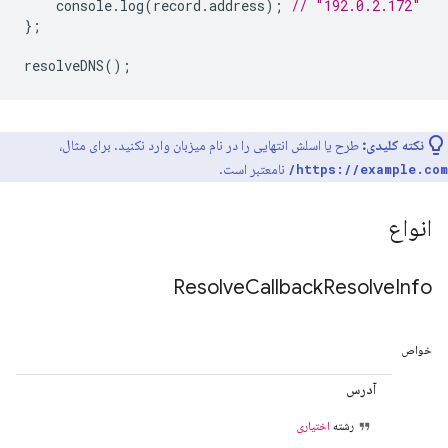
console
.
log
(
record
.
address
);
// "192.0.2.172"
};
resolveDNS
();
نکته کلیدی:
طرح یا اسلش انتهایی را در نام میزبان وارد نکنید. برای مثال،
نامعتبر است.
https://example.com/
انواع
Resolve
Callback
Resolve
Info
خواص
آدرس
رشته
اختیاری