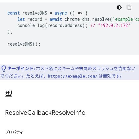
const
resolveDNS
=
async
()
=
>
{
let
record
=
await
chrome
.
dns
.
resolve
(
'example.c
console
.
log
(
record
.
address
);
// "192.0.2.172"
};
resolveDNS
();
キーポイント:
ホスト名にスキームや末尾のスラッシュを含めない
でください。たとえば、
は無効です。
https://example.com/
型
Resolve
Callback
Resolve
Info
プロパティ