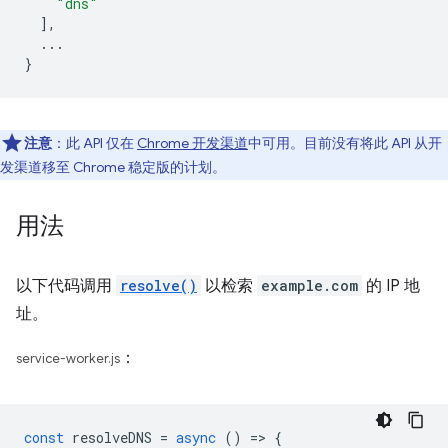
"dns"
],
...
}
注意
：此 API 仅在
Chrome 开发渠道
中可用。目前没有将此 API 从开
发渠道移至 Chrome 稳定版的计划。
用法
以下代码调用
resolve()
以检索
example.com
的 IP 地
址。
：
service-worker.js
const
resolveDNS
=
async
()
=
>
{