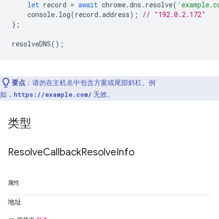
let
record
=
await
chrome
.
dns
.
resolve
(
'example.c
console
.
log
(
record
.
address
);
// "192.0.2.172"
};
resolveDNS
();
要点
：请勿在主机名中包含方案或尾部斜杠。例
如，
无效。
https://example.com/
类型
Resolve
Callback
Resolve
Info
属性
地址