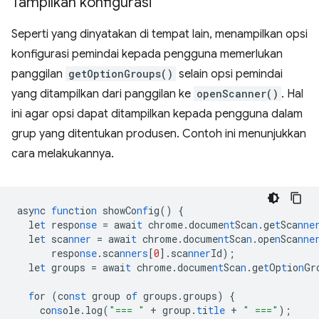
Tampilkan konfigurasi
Seperti yang dinyatakan di tempat lain, menampilkan opsi
konfigurasi pemindai kepada pengguna memerlukan
panggilan
getOptionGroups()
selain opsi pemindai
yang ditampilkan dari panggilan ke
openScanner()
. Hal
ini agar opsi dapat ditampilkan kepada pengguna dalam
grup yang ditentukan produsen. Contoh ini menunjukkan
cara melakukannya.
asy
n
c
fun
c
t
io
n
showCo
nf
ig()
{
le
t
respo
nse
=
awai
t
chrome.docume
nt
Sca
n
.ge
t
Sca
nne
le
t
sca
nner
=
awai
t
chrome.docume
nt
Sca
n
.ope
n
Sca
nne
respo
nse
.sca
nners
[
0
]
.sca
nner
Id);
le
t
groups
=
awai
t
chrome.docume
nt
Sca
n
.ge
t
Op
t
io
n
Gr
f
or
(co
nst
group
o
f
groups.groups)
{
co
ns
ole.log(
"=== "
+
group.
t
i
tle
+
" ==="
);