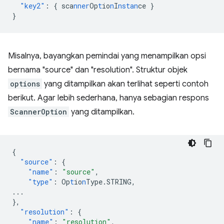
"key2"
:
{
sca
nner
Op
t
io
n
I
nstan
ce
}
}
Misalnya, bayangkan pemindai yang menampilkan opsi
bernama "source" dan "resolution". Struktur objek
options
yang ditampilkan akan terlihat seperti contoh
berikut. Agar lebih sederhana, hanya sebagian respons
ScannerOption
yang ditampilkan.
{
"source"
:
{
"name"
:
"source"
,
"type"
:
Op
t
io
n
Type.STRING
,
...
},
"resolution"
:
{
"name"
:
"resolution"
,