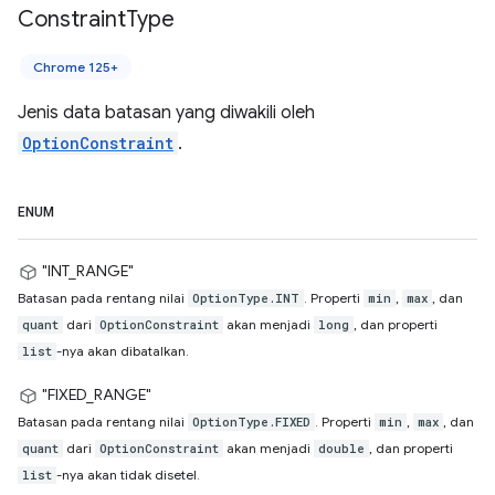
Constraint
Type
Chrome 125+
Jenis data batasan yang diwakili oleh
OptionConstraint
.
ENUM
"INT_RANGE"
Batasan pada rentang nilai
. Properti
,
, dan
OptionType.INT
min
max
dari
akan menjadi
, dan properti
quant
OptionConstraint
long
-nya akan dibatalkan.
list
"FIXED_RANGE"
Batasan pada rentang nilai
. Properti
,
, dan
OptionType.FIXED
min
max
dari
akan menjadi
, dan properti
quant
OptionConstraint
double
-nya akan tidak disetel.
list