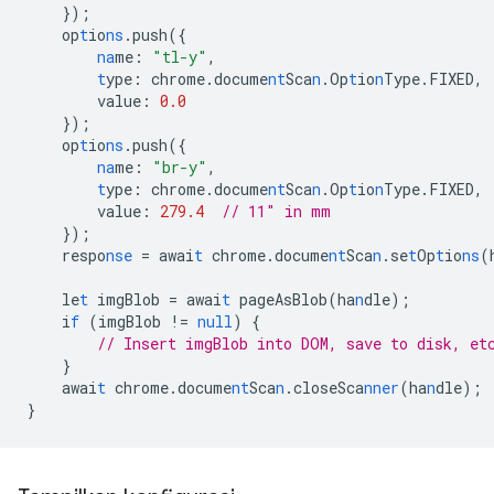
}
);
op
t
io
ns
.push(
{
na
me
:
"tl-y"
,
t
ype
:
chrome.docume
nt
Sca
n
.Op
t
io
n
Type.FIXED
,
value
:
0.0
}
);
op
t
io
ns
.push(
{
na
me
:
"br-y"
,
t
ype
:
chrome.docume
nt
Sca
n
.Op
t
io
n
Type.FIXED
,
value
:
279.4
// 11" in mm
}
);
respo
nse
=
awai
t
chrome.docume
nt
Sca
n
.se
t
Op
t
io
ns
(
le
t
imgBlob
=
awai
t
pageAsBlob(ha
n
dle);
i
f
(imgBlob
!=
null
)
{
// Insert imgBlob into DOM, save to disk, et
}
awai
t
chrome.docume
nt
Sca
n
.closeSca
nner
(ha
n
dle);
}