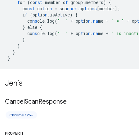
f
or
(co
nst
member
o
f
group.members)
{
co
nst
op
t
io
n
=
sca
nner
.op
t
io
ns
[
member
]
;
i
f
(op
t
io
n
.isAc
t
ive)
{
co
ns
ole.log(
"  "
+
op
t
io
n
.
na
me
+
" = "
+
op
}
else
{
co
ns
ole.log(
"  "
+
op
t
io
n
.
na
me
+
" is inacti
}
}
}
}
Jenis
Cancel
Scan
Response
Chrome 125+
PROPERTI