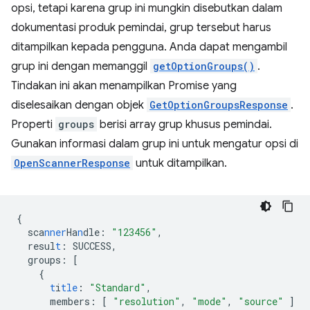
opsi, tetapi karena grup ini mungkin disebutkan dalam
dokumentasi produk pemindai, grup tersebut harus
ditampilkan kepada pengguna. Anda dapat mengambil
grup ini dengan memanggil
getOptionGroups()
.
Tindakan ini akan menampilkan Promise yang
diselesaikan dengan objek
GetOptionGroupsResponse
.
Properti
groups
berisi array grup khusus pemindai.
Gunakan informasi dalam grup ini untuk mengatur opsi di
OpenScannerResponse
untuk ditampilkan.
{
sca
nner
Ha
n
dle
:
"123456"
,
resul
t
:
SUCCESS
,
groups
:
[
{
t
i
tle
:
"Standard"
,
members
:
[
"resolution"
,
"mode"
,
"source"
]