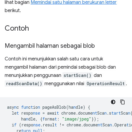
lihat bagian
Memindai satu halaman berukuran letter
berikut.
Contoh
Mengambil halaman sebagai blob
Contoh ini menunjukkan salah satu cara untuk
mengambil halaman dari pemindai sebagai blob dan
menunjukkan penggunaan
startScan()
dan
readScanData()
menggunakan nilai
OperationResult
.
asy
n
c
fun
c
t
io
n
pageAsBlob(ha
n
dle)
{
le
t
respo
nse
=
awai
t
chrome.docume
nt
Sca
n
.s
tart
Sca
n
ha
n
dle
,
{
f
orma
t
:
"image/jpeg"
}
);
i
f
(respo
nse
.resul
t
!=
chrome.docume
nt
Sca
n
.Opera
t
i
re
turn
null
;