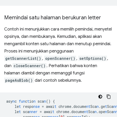
Memindai satu halaman berukuran letter
Contoh ini menunjukkan cara memilih pemindai, menyetel
opsinya, dan membukanya. Kemudian, aplikasi akan
mengambil konten satu halaman dan menutup pemindai.
Proses ini menunjukkan penggunaan
getScannerList()
,
openScanner()
,
setOptions()
,
dan
closeScanner()
. Perhatikan bahwa konten
halaman diambil dengan memanggil fungsi
pageAsBlob()
dari contoh sebelumnya.
asy
n
c
fun
c
t
io
n
sca
n
()
{
le
t
respo
nse
=
awai
t
chrome.docume
nt
Sca
n
.ge
t
Sca
n
le
t
sca
nner
=
awai
t
chrome.docume
nt
Sca
n
.ope
n
Sca
n
respo
nse
.sca
nners
[
0
]
.sca
nner
Id);