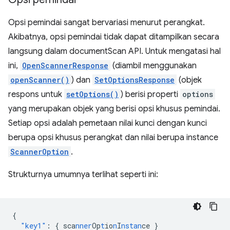
Opsi pemindai sangat bervariasi menurut perangkat.
Akibatnya, opsi pemindai tidak dapat ditampilkan secara
langsung dalam documentScan API. Untuk mengatasi hal
ini,
OpenScannerResponse
(diambil menggunakan
openScanner()
) dan
SetOptionsResponse
(objek
respons untuk
setOptions()
) berisi properti
options
yang merupakan objek yang berisi opsi khusus pemindai.
Setiap opsi adalah pemetaan nilai kunci dengan kunci
berupa opsi khusus perangkat dan nilai berupa instance
ScannerOption
.
Strukturnya umumnya terlihat seperti ini:
{
"key1"
:
{
sca
nner
Op
t
io
n
I
nstan
ce
}