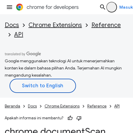
Masuk
Docs
Chrome Extensions
Reference
API
Google menggunakan teknologi AI untuk menerjemahkan
konten ke dalam bahasa pilihan Anda. Terjemahan AI mungkin
mengandung kesalahan.
Beranda
Docs
Chrome Extensions
Reference
API
Apakah informasi ini membantu?
chrome
.
document
Scan