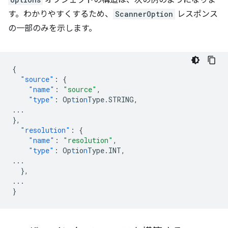
オブジェクトの構造は、次の例のようになりま
す。わかりやすくするため、
ScannerOption
レスポンス
の一部のみを示します。
{
"source"
:
{
"name"
:
"source"
,
"type"
:
Op
t
io
n
Type.STRING
,
...
},
"resolution"
:
{
"name"
:
"resolution"
,
"type"
:
Op
t
io
n
Type.INT
,
...
},
...
}