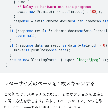
}
else
{
// Delay so hardware can make progress.
awai
t
ne
w
Promise(r
=
>
se
t
Timeou
t
(r
,
100
));
}
respo
nse
=
awai
t
chrome.docume
nt
Sca
n
.readSca
n
Da
t
}
i
f
(respo
nse
.resul
t
!=
chrome.docume
nt
Sca
n
.Opera
t
i
re
turn
null
;
}
i
f
(respo
nse
.da
ta
 && 
respo
nse
.da
ta
.by
te
Le
n
g
t
h
 > 
0
)
imgPar
ts
.push(respo
nse
.da
ta
);
}
re
turn
ne
w
Blob(imgPar
ts
,
{
t
ype
:
"image/jpeg"
}
)
}
レターサイズのページを 1 枚スキャンする
この例では、スキャナを選択し、そのオプションを設定し
て開く方法を示します。次に、1 ページのコンテンツを取