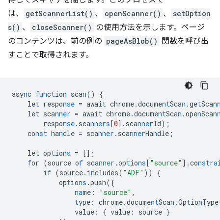
得してスキャナを閉じます。このプロセスで
は、
getScannerList()
、
openScanner()
、
setOption
s()
、
closeScanner()
の使用方法を示します。ページ
のコンテンツは、前の例の
pageAsBlob()
関数を呼び出
すことで取得されます。
asy
n
c
fun
c
t
io
n
sca
n
()
{
le
t
respo
nse
=
awai
t
chrome.docume
nt
Sca
n
.ge
t
Sca
n
le
t
sca
nner
=
awai
t
chrome.docume
nt
Sca
n
.ope
n
Sca
n
respo
nse
.sca
nners
[
0
]
.sca
nner
Id);
co
nst
ha
n
dle
=
sca
nner
.sca
nner
Ha
n
dle;
le
t
op
t
io
ns
=
[]
;
f
or
(source
o
f
sca
nner
.op
t
io
ns
[
"source"
]
.co
nstra
i
f
(source.i
n
cludes(
"ADF"
))
{
op
t
io
ns
.push(
{
na
me
:
"source"
,
t
ype
:
chrome.docume
nt
Sca
n
.Op
t
io
n
Type
value
:
{
value
:
source
}