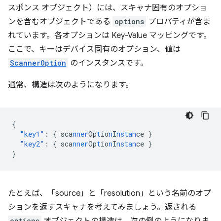
スポンス オブジェクト）には、スキャナ固有のオプショ
ンを含むオブジェクトである
options
プロパティが含ま
れています。各オプションは Key-Value マッピングです。
ここで、キーはデバイス固有のオプション、値は
ScannerOption
のインスタンスです。
通常、構造は次のようになります。
{
"key1"
:
{
sca
nner
Op
t
io
n
I
nstan
ce
}
"key2"
:
{
sca
nner
Op
t
io
n
I
nstan
ce
}
}
たとえば、「source」と「resolution」という名前のオプ
ションを返すスキャナを考えてみましょう。返される
options