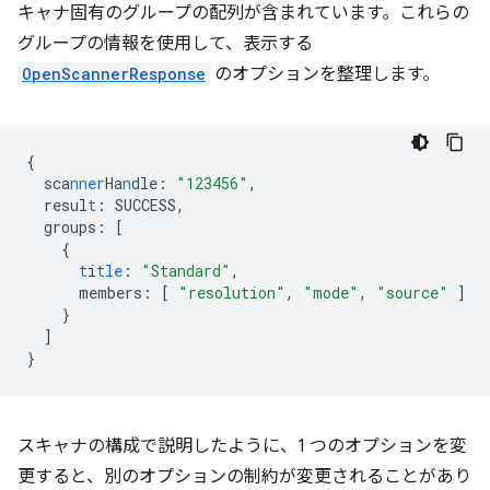
キャナ固有のグループの配列が含まれています。これらの
グループの情報を使用して、表示する
OpenScannerResponse
のオプションを整理します。
{
sca
nner
Ha
n
dle
:
"123456"
,
resul
t
:
SUCCESS
,
groups
:
[
{
t
i
tle
:
"Standard"
,
members
:
[
"resolution"
,
"mode"
,
"source"
]
}
]
}
スキャナの構成で説明したように、1 つのオプションを変
更すると、別のオプションの制約が変更されることがあり