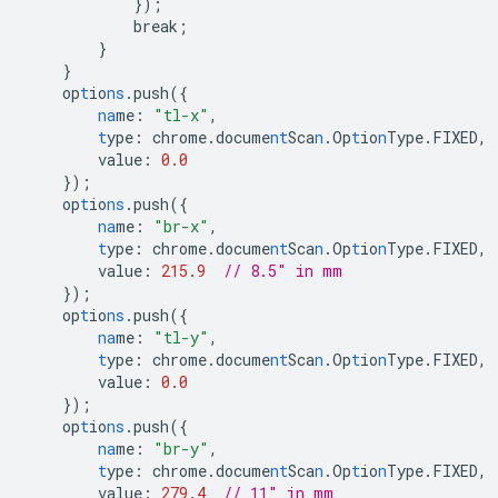
}
);
break;
}
}
op
t
io
ns
.push(
{
na
me
:
"tl-x"
,
t
ype
:
chrome.docume
nt
Sca
n
.Op
t
io
n
Type.FIXED
,
value
:
0.0
}
);
op
t
io
ns
.push(
{
na
me
:
"br-x"
,
t
ype
:
chrome.docume
nt
Sca
n
.Op
t
io
n
Type.FIXED
,
value
:
215.9
// 8.5" in mm
}
);
op
t
io
ns
.push(
{
na
me
:
"tl-y"
,
t
ype
:
chrome.docume
nt
Sca
n
.Op
t
io
n
Type.FIXED
,
value
:
0.0
}
);
op
t
io
ns
.push(
{
na
me
:
"br-y"
,
t
ype
:
chrome.docume
nt
Sca
n
.Op
t
io
n
Type.FIXED
,
value
:
279.4
// 11" in mm