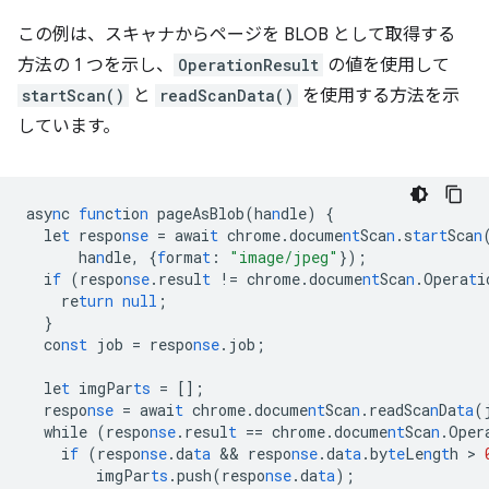
この例は、スキャナからページを BLOB として取得する
方法の 1 つを示し、
OperationResult
の値を使用して
startScan()
と
readScanData()
を使用する方法を示
しています。
asy
n
c
fun
c
t
io
n
pageAsBlob(ha
n
dle)
{
le
t
respo
nse
=
awai
t
chrome.docume
nt
Sca
n
.s
tart
Sca
n
ha
n
dle
,
{
f
orma
t
:
"image/jpeg"
}
);
i
f
(respo
nse
.resul
t
!=
chrome.docume
nt
Sca
n
.Opera
t
i
re
turn
null
;
}
co
nst
job
=
respo
nse
.job;
le
t
imgPar
ts
=
[]
;
respo
nse
=
awai
t
chrome.docume
nt
Sca
n
.readSca
n
Da
ta
(
while
(respo
nse
.resul
t
==
chrome.docume
nt
Sca
n
.Oper
i
f
(respo
nse
.da
ta
 && 
respo
nse
.da
ta
.by
te
Le
n
g
t
h
 > 
imgPar
ts
.push(respo
nse
.da
ta
);