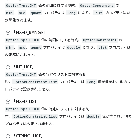
値の範囲に対する制約。
の
OptionType.INT
OptionConstraint
、
、
プロパティは
になり、
プロパティは設
min
max
quant
long
list
定解除されます。
「FIXED_RANGE」
値の範囲に対する制約。
の
OptionType.FIXED
OptionConstraint
、
、
プロパティは
になり、
プロパティは
min
max
quant
double
list
設定解除されます。
「INT_LIST」
値の特定のリストに対する制
OptionType.INT
約。
プロパティには
値が含まれ、他のプ
OptionConstraint.list
long
ロパティは設定されません。
「FIXED_LIST」
値の特定のリストに対する制
OptionType.FIXED
約。
プロパティには
値が含まれ、他の
OptionConstraint.list
double
プロパティは設定されません。
「STRING_LIST」