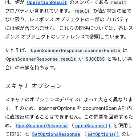
は、値が
OperationResult
のメンバーである
result
プロパティが含まれています。
result
の値が特定の値で
ない限り、レスポンス オブジェクトの一部のプロパティ
には値が含まれません。これらの関係については、各レス
ポンス オブジェクトのリファレンスで説明しています。
たとえば、
OpenScannerResponse.scannerHandle
は
OpenScannerResponse.result
が
SUCCESS
と等しい場
合にのみ値を持ちます。
スキャナ オプション
スキャナのオプションはデバイスによって大きく異なりま
す。そのため、scannerOptions を documentScan API 内
に直接反映することはできません。この問題を回避するた
め、
OpenScannerResponse
（
openScanner()
を使用し
て取得）と
SetOptionsResponse
（
setOptions()
のレ