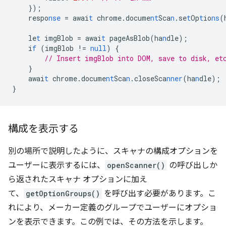
}
);
respo
nse
=
awai
t
chrome.docume
nt
Sca
n
.se
t
Op
t
io
ns
(
le
t
imgBlob
=
awai
t
pageAsBlob(ha
n
dle);
i
f
(imgBlob
!=
null
)
{
// Insert imgBlob into DOM, save to disk, et
}
awai
t
chrome.docume
nt
Sca
n
.closeSca
nner
(ha
n
dle);
}
構成を表示する
別の場所で説明したように、スキャナの構成オプションを
ユーザーに表示するには、
openScanner()
の呼び出しか
ら返されたスキャナ オプションに加え
て、
getOptionGroups()
を呼び出す必要があります。こ
れにより、メーカー定義のグループでユーザーにオプショ
ンを表示できます。この例では、その方法を示します。