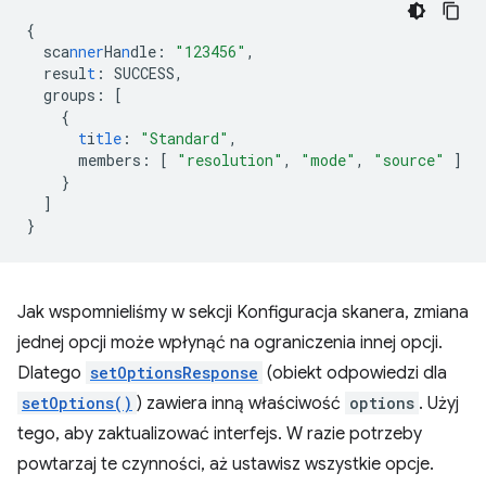
{
sca
nner
Ha
n
dle
:
"123456"
,
resul
t
:
SUCCESS
,
groups
:
[
{
t
i
tle
:
"Standard"
,
members
:
[
"resolution"
,
"mode"
,
"source"
]
}
]
}
Jak wspomnieliśmy w sekcji Konfiguracja skanera, zmiana
jednej opcji może wpłynąć na ograniczenia innej opcji.
Dlatego
setOptionsResponse
(obiekt odpowiedzi dla
setOptions()
) zawiera inną właściwość
options
. Użyj
tego, aby zaktualizować interfejs. W razie potrzeby
powtarzaj te czynności, aż ustawisz wszystkie opcje.