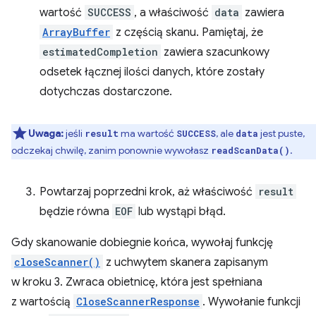
wartość
SUCCESS
, a właściwość
data
zawiera
ArrayBuffer
z częścią skanu. Pamiętaj, że
estimatedCompletion
zawiera szacunkowy
odsetek łącznej ilości danych, które zostały
dotychczas dostarczone.
Uwaga:
jeśli
ma wartość
, ale
jest puste,
result
SUCCESS
data
odczekaj chwilę, zanim ponownie wywołasz
.
readScanData()
Powtarzaj poprzedni krok, aż właściwość
result
będzie równa
EOF
lub wystąpi błąd.
Gdy skanowanie dobiegnie końca, wywołaj funkcję
closeScanner()
z uchwytem skanera zapisanym
w kroku 3. Zwraca obietnicę, która jest spełniana
z wartością
CloseScannerResponse
. Wywołanie funkcji