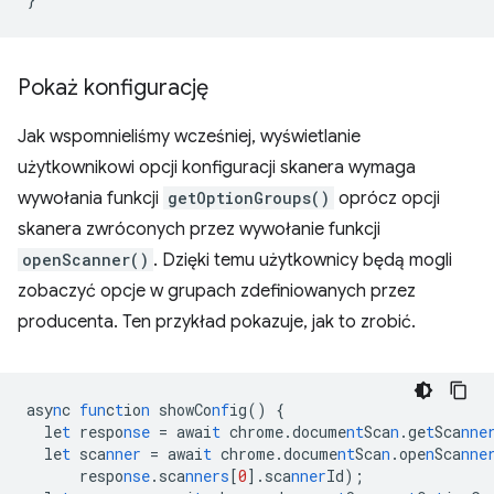
Pokaż konfigurację
Jak wspomnieliśmy wcześniej, wyświetlanie
użytkownikowi opcji konfiguracji skanera wymaga
wywołania funkcji
getOptionGroups()
oprócz opcji
skanera zwróconych przez wywołanie funkcji
openScanner()
. Dzięki temu użytkownicy będą mogli
zobaczyć opcje w grupach zdefiniowanych przez
producenta. Ten przykład pokazuje, jak to zrobić.
asy
n
c
fun
c
t
io
n
showCo
nf
ig()
{
le
t
respo
nse
=
awai
t
chrome.docume
nt
Sca
n
.ge
t
Sca
nne
le
t
sca
nner
=
awai
t
chrome.docume
nt
Sca
n
.ope
n
Sca
nne
respo
nse
.sca
nners
[
0
]
.sca
nner
Id);