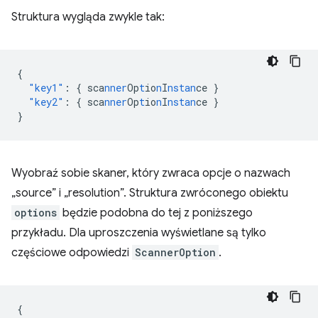
Struktura wygląda zwykle tak:
{
"key1"
:
{
sca
nner
Op
t
io
n
I
nstan
ce
}
"key2"
:
{
sca
nner
Op
t
io
n
I
nstan
ce
}
}
Wyobraź sobie skaner, który zwraca opcje o nazwach
„source” i „resolution”. Struktura zwróconego obiektu
options
będzie podobna do tej z poniższego
przykładu. Dla uproszczenia wyświetlane są tylko
częściowe odpowiedzi
ScannerOption
.
{