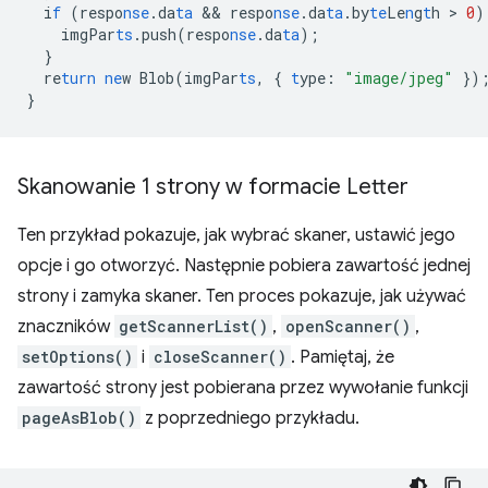
i
f
(respo
nse
.da
ta
 && 
respo
nse
.da
ta
.by
te
Le
n
g
t
h
 > 
0
)
imgPar
ts
.push(respo
nse
.da
ta
);
}
re
turn
ne
w
Blob(imgPar
ts
,
{
t
ype
:
"image/jpeg"
}
)
}
Skanowanie 1 strony w formacie Letter
Ten przykład pokazuje, jak wybrać skaner, ustawić jego
opcje i go otworzyć. Następnie pobiera zawartość jednej
strony i zamyka skaner. Ten proces pokazuje, jak używać
znaczników
getScannerList()
,
openScanner()
,
setOptions()
i
closeScanner()
. Pamiętaj, że
zawartość strony jest pobierana przez wywołanie funkcji
pageAsBlob()
z poprzedniego przykładu.