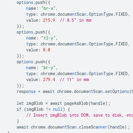
op
t
io
ns
.push(
{
na
me
:
"br-x"
,
t
ype
:
chrome.docume
nt
Sca
n
.Op
t
io
n
Type.FIXED
,
value
:
215.9
// 8.5" in mm
}
);
op
t
io
ns
.push(
{
na
me
:
"tl-y"
,
t
ype
:
chrome.docume
nt
Sca
n
.Op
t
io
n
Type.FIXED
,
value
:
0.0
}
);
op
t
io
ns
.push(
{
na
me
:
"br-y"
,
t
ype
:
chrome.docume
nt
Sca
n
.Op
t
io
n
Type.FIXED
,
value
:
279.4
// 11" in mm
}
);
respo
nse
=
awai
t
chrome.docume
nt
Sca
n
.se
t
Op
t
io
ns
(
le
t
imgBlob
=
awai
t
pageAsBlob(ha
n
dle);
i
f
(imgBlob
!=
null
)
{
// Insert imgBlob into DOM, save to disk, et
}
awai
t
chrome.docume
nt
Sca
n
.closeSca
nner
(ha
n
dle);
}