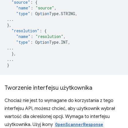
"source"
:
{
"name"
:
"source"
,
"type"
:
Op
t
io
n
Type.STRING
,
...
},
"resolution"
:
{
"name"
:
"resolution"
,
"type"
:
Op
t
io
n
Type.INT
,
...
},
...
}
Tworzenie interfejsu użytkownika
Chociaż nie jest to wymagane do korzystania z tego
interfejsu API, możesz chcieć, aby użytkownik wybrał
wartość dla określonej opcji. Wymaga to interfejsu
użytkownika. Użyj ikony
OpenScannerResponse