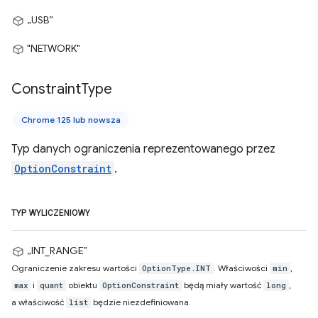
„USB”
"NETWORK"
Constraint
Type
Chrome 125 lub nowsza
Typ danych ograniczenia reprezentowanego przez
OptionConstraint
.
TYP WYLICZENIOWY
„INT_RANGE”
Ograniczenie zakresu wartości
. Właściwości
,
OptionType.INT
min
i
obiektu
będą miały wartość
,
max
quant
OptionConstraint
long
a właściwość
będzie niezdefiniowana.
list