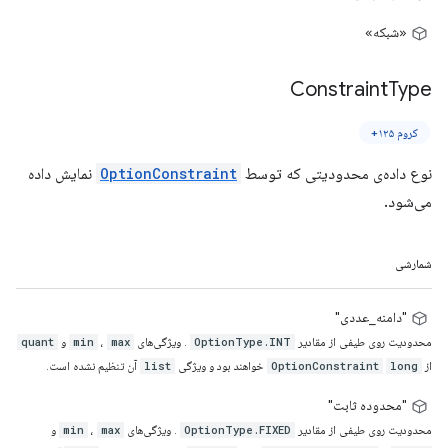
«شبکه»
Constraint
Type
کروم ۱۲۵+
نوع داده‌ی محدودیتی که توسط
OptionConstraint
نمایش داده
می‌شود.
شمارشی
"دامنه_عددی"
محدودیت روی طیفی از مقادیر
. ویژگی‌های
،
و
quant
min
max
OptionType.INT
از
خواهند بود و ویژگی
آن تنظیم نشده است.
list
OptionConstraint
long
"محدوده ثابت"
محدودیت روی طیفی از مقادیر
. ویژگی‌های
،
و
min
max
OptionType.FIXED