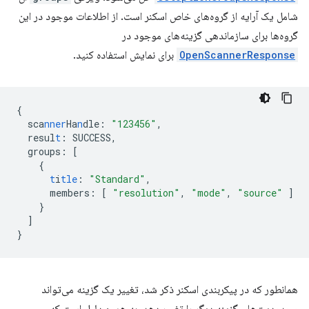
شامل یک آرایه از گروه‌های خاص اسکنر است. از اطلاعات موجود در این
گروه‌ها برای سازماندهی گزینه‌های موجود در
OpenScannerResponse
برای نمایش استفاده کنید.
{
sca
nner
Ha
n
dle
:
"123456"
,
resul
t
:
SUCCESS
,
groups
:
[
{
t
i
tle
:
"Standard"
,
members
:
[
"resolution"
,
"mode"
,
"source"
]
}
]
}
همانطور که در پیکربندی اسکنر ذکر شد، تغییر یک گزینه می‌تواند