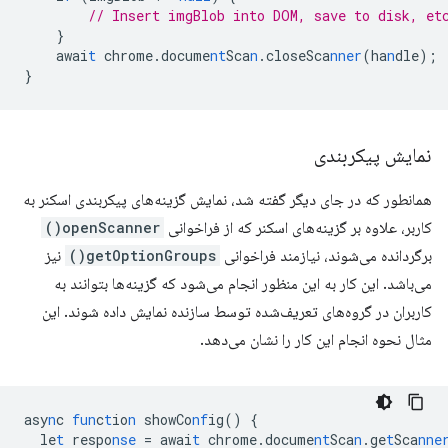
// Insert imgBlob into DOM, save to disk, et
}
awai
t
chrome.docume
nt
Sca
n
.closeSca
nner
(ha
n
dle);
}
نمایش پیکربندی
همانطور که در جای دیگر گفته شد، نمایش گزینه‌های پیکربندی اسکنر به
کاربر، علاوه بر گزینه‌های اسکنر که از فراخوانی
openScanner()
برگردانده می‌شوند، نیازمند فراخوانی
getOptionGroups()
نیز
می‌باشد. این کار به این منظور انجام می‌شود که گزینه‌ها بتوانند به
کاربران در گروه‌های تعریف‌شده توسط سازنده نمایش داده شوند. این
مثال نحوه انجام این کار را نشان می‌دهد.
asy
n
c
fun
c
t
io
n
showCo
nf
ig()
{
le
t
respo
nse
=
awai
t
chrome.docume
nt
Sca
n
.ge
t
Sca
nne