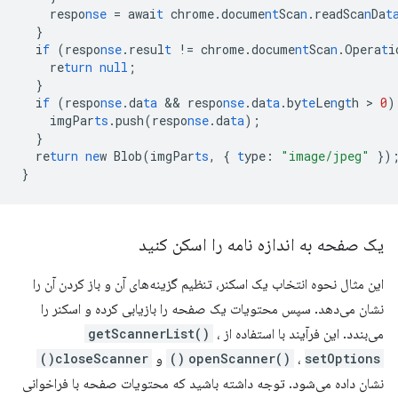
respo
nse
=
awai
t
chrome.docume
nt
Sca
n
.readSca
n
Da
t
}
i
f
(respo
nse
.resul
t
!=
chrome.docume
nt
Sca
n
.Opera
t
i
re
turn
null
;
}
i
f
(respo
nse
.da
ta
 && 
respo
nse
.da
ta
.by
te
Le
n
g
t
h
 > 
0
)
imgPar
ts
.push(respo
nse
.da
ta
);
}
re
turn
ne
w
Blob(imgPar
ts
,
{
t
ype
:
"image/jpeg"
}
)
}
یک صفحه به اندازه نامه را اسکن کنید
این مثال نحوه انتخاب یک اسکنر، تنظیم گزینه‌های آن و باز کردن آن را
نشان می‌دهد. سپس محتویات یک صفحه را بازیابی کرده و اسکنر را
می‌بندد. این فرآیند با استفاده از
،
getScannerList()
setOptions()
،
openScanner()
و
closeScanner()
نشان داده می‌شود. توجه داشته باشید که محتویات صفحه با فراخوانی