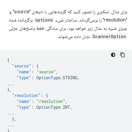
برای مثال، اسکنری را تصور کنید که گزینه‌هایی با نام‌های "source" و
"resolution" را برمی‌گرداند. ساختار شیء
options
برگردانده شده
چیزی شبیه به مثال زیر خواهد بود. برای سادگی، فقط پاسخ‌های جزئی
ScannerOption
نشان داده می‌شوند.
{
"source"
:
{
"name"
:
"source"
,
"type"
:
Op
t
io
n
Type.STRING
,
...
},
"resolution"
:
{
"name"
:
"resolution"
,
"type"
:
Op
t
io
n
Type.INT
,
...
},
...
}