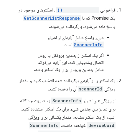
فراخوانی
getScannerList()
. اسکنرهای موجود در
یک Promise که با
GetScannerListResponse
پاسخ داده می‌شود، بازگردانده می‌شوند.
شیء پاسخ شامل آرایه‌ای از اشیاء
ScannerInfo
است.
اگر یک اسکنر از چندین پروتکل یا روش
اتصال پشتیبانی کند، این آرایه می‌تواند
شامل چندین ورودی برای یک اسکنر باشد.
یک اسکنر را از آرایه‌ی برگردانده شده انتخاب کنید و مقدار
ویژگی
scannerId
آن را ذخیره کنید.
از ویژگی‌های اشیاء
ScannerInfo
به صورت جداگانه
برای تمایز بین چندین شیء برای یک اسکنر استفاده کنید.
اشیاء از یک اسکنر مشابه، مقدار یکسانی برای ویژگی
deviceUuid
خواهند داشت.
ScannerInfo