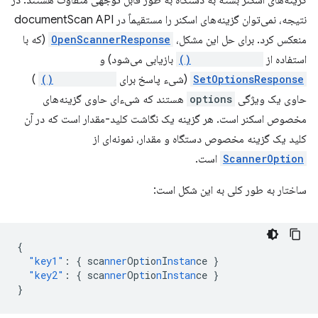
گزینه‌های اسکنر بسته به دستگاه به طور قابل توجهی متفاوت هستند. در
نتیجه، نمی‌توان گزینه‌های اسکنر را مستقیماً در documentScan API
منعکس کرد. برای حل این مشکل،
OpenScannerResponse
(که با
استفاده از
openScanner()
بازیابی می‌شود) و
SetOptionsResponse
(شیء پاسخ برای
setOptions()
)
حاوی یک ویژگی
options
هستند که شیء‌ای حاوی گزینه‌های
مخصوص اسکنر است. هر گزینه یک نگاشت کلید-مقدار است که در آن
کلید یک گزینه مخصوص دستگاه و مقدار، نمونه‌ای از
ScannerOption
است.
ساختار به طور کلی به این شکل است:
{
"key1"
:
{
sca
nner
Op
t
io
n
I
nstan
ce
}
"key2"
:
{
sca
nner
Op
t
io
n
I
nstan
ce
}
}