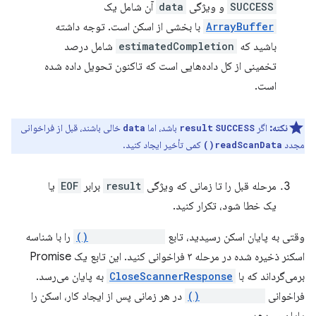
SUCCESS
و ویژگی
data
آن شامل یک
ArrayBuffer
با بخشی از اسکن است. توجه داشته
باشید که
estimatedCompletion
شامل درصد
تخمینی از کل داده‌هایی است که تاکنون تحویل داده شده
است.
نکته:
اگر
باشد، اما
خالی باشند، قبل از فراخوانی
data
result
SUCCESS
مجدد
کمی تأخیر ایجاد کنید.
readScanData()
مرحله قبل را تا زمانی که ویژگی
result
برابر
EOF
یا
یک خطا شود، تکرار کنید.
وقتی به پایان اسکن رسیدید، تابع
closeScanner()
را با شناسه
اسکنر ذخیره شده در مرحله ۳ فراخوانی کنید. این تابع یک Promise
برمی‌گرداند که با
CloseScannerResponse
به پایان می‌رسد.
فراخوانی
cancelScan()
در هر زمانی پس از ایجاد کار، اسکن را