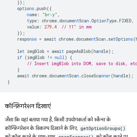
}
);
op
t
io
ns
.push(
{
na
me
:
"br-y"
,
t
ype
:
chrome.docume
nt
Sca
n
.Op
t
io
n
Type.FIXED
,
value
:
279.4
// 11" in mm
}
);
respo
nse
=
awai
t
chrome.docume
nt
Sca
n
.se
t
Op
t
io
ns
(
le
t
imgBlob
=
awai
t
pageAsBlob(ha
n
dle);
i
f
(imgBlob
!=
null
)
{
// Insert imgBlob into DOM, save to disk, et
}
awai
t
chrome.docume
nt
Sca
n
.closeSca
nner
(ha
n
dle);
}
कॉन्फ़िगरेशन दिखाएं
जैसा कि यहां बताया गया है, किसी उपयोगकर्ता को स्कैनर के
कॉन्फ़िगरेशन के विकल्प दिखाने के लिए,
getOptionGroups()
openScanner()