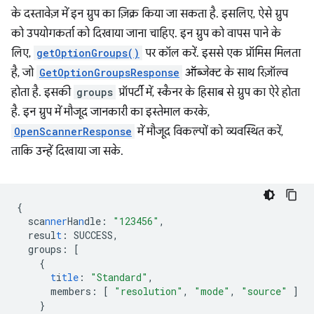
के दस्तावेज़ में इन ग्रुप का ज़िक्र किया जा सकता है. इसलिए, ऐसे ग्रुप
को उपयोगकर्ता को दिखाया जाना चाहिए. इन ग्रुप को वापस पाने के
लिए,
getOptionGroups()
पर कॉल करें. इससे एक प्रॉमिस मिलता
है, जो
GetOptionGroupsResponse
ऑब्जेक्ट के साथ रिज़ॉल्व
होता है. इसकी
groups
प्रॉपर्टी में, स्कैनर के हिसाब से ग्रुप का ऐरे होता
है. इन ग्रुप में मौजूद जानकारी का इस्तेमाल करके,
OpenScannerResponse
में मौजूद विकल्पों को व्यवस्थित करें,
ताकि उन्हें दिखाया जा सके.
{
sca
nner
Ha
n
dle
:
"123456"
,
resul
t
:
SUCCESS
,
groups
:
[
{
t
i
tle
:
"Standard"
,
members
:
[
"resolution"
,
"mode"
,
"source"
]
}