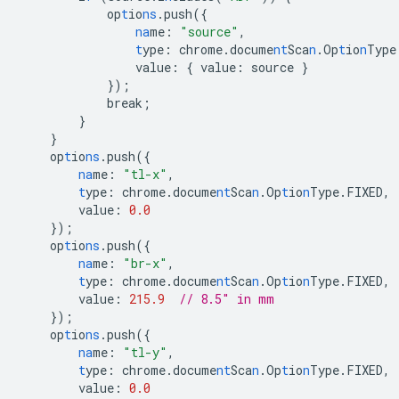
op
t
io
ns
.push(
{
na
me
:
"source"
,
t
ype
:
chrome.docume
nt
Sca
n
.Op
t
io
n
Type
value
:
{
value
:
source
}
}
);
break;
}
}
op
t
io
ns
.push(
{
na
me
:
"tl-x"
,
t
ype
:
chrome.docume
nt
Sca
n
.Op
t
io
n
Type.FIXED
,
value
:
0.0
}
);
op
t
io
ns
.push(
{
na
me
:
"br-x"
,
t
ype
:
chrome.docume
nt
Sca
n
.Op
t
io
n
Type.FIXED
,
value
:
215.9
// 8.5" in mm
}
);
op
t
io
ns
.push(
{
na
me
:
"tl-y"
,
t
ype
:
chrome.docume
nt
Sca
n
.Op
t
io
n
Type.FIXED
,
value
:
0.0