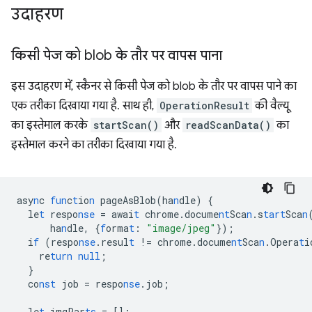
उदाहरण
किसी पेज को blob के तौर पर वापस पाना
इस उदाहरण में, स्कैनर से किसी पेज को blob के तौर पर वापस पाने का
एक तरीका दिखाया गया है. साथ ही,
OperationResult
की वैल्यू
का इस्तेमाल करके
startScan()
और
readScanData()
का
इस्तेमाल करने का तरीका दिखाया गया है.
asy
n
c
fun
c
t
io
n
pageAsBlob(ha
n
dle)
{
le
t
respo
nse
=
awai
t
chrome.docume
nt
Sca
n
.s
tart
Sca
n
ha
n
dle
,
{
f
orma
t
:
"image/jpeg"
}
);
i
f
(respo
nse
.resul
t
!=
chrome.docume
nt
Sca
n
.Opera
t
i
re
turn
null
;
}
co
nst
job
=
respo
nse
.job;
le
t
imgPar
ts
=
[]
;