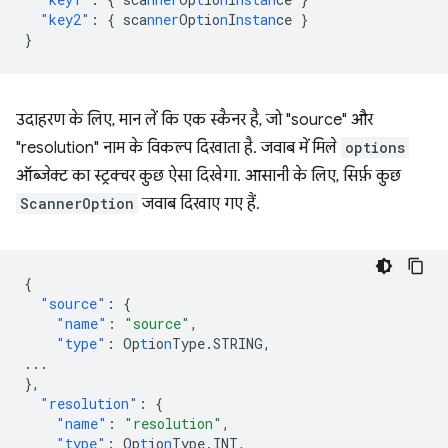
"key2"
:
{
sca
nner
Op
t
io
n
I
nstan
ce
}
}
उदाहरण के लिए, मान लें कि एक स्कैनर है, जो "source" और
"resolution" नाम के विकल्प दिखाता है. जवाब में मिले
options
ऑब्जेक्ट का स्ट्रक्चर कुछ ऐसा दिखेगा. आसानी के लिए, सिर्फ़ कुछ
ScannerOption
जवाब दिखाए गए हैं.
{
"source"
:
{
"name"
:
"source"
,
"type"
:
Op
t
io
n
Type.STRING
,
...
},
"resolution"
:
{
"name"
:
"resolution"
,
"type"
:
Op
t
io
n
Type.INT
,