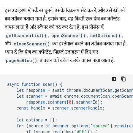
इस उदाहरण में, स्कैनर चुनने, उसके विकल्प सेट करने, और उसे खोलने
का तरीका बताया गया है. इसके बाद, यह किसी एक पेज का कॉन्टेंट
वापस लाता है और स्कैनर को बंद कर देता है. इस प्रोसेस में,
getScannerList()
,
openScanner()
,
setOptions()
,
और
closeScanner()
का इस्तेमाल करने का तरीका बताया गया है.
ध्यान दें कि पेज का कॉन्टेंट, पिछले उदाहरण में दिए गए
pageAsBlob()
फ़ंक्शन को कॉल करके वापस पाया जाता है.
asy
n
c
fun
c
t
io
n
sca
n
()
{
le
t
respo
nse
=
awai
t
chrome.docume
nt
Sca
n
.ge
t
Sca
n
le
t
sca
nner
=
awai
t
chrome.docume
nt
Sca
n
.ope
n
Sca
n
respo
nse
.sca
nners
[
0
]
.sca
nner
Id);
co
nst
ha
n
dle
=
sca
nner
.sca
nner
Ha
n
dle;
le
t
op
t
io
ns
=
[]
;
f
or
(source
o
f
sca
nner
.op
t
io
ns
[
"source"
]
.co
nstra
i
f
(source.i
n
cludes(
"ADF"
))
{