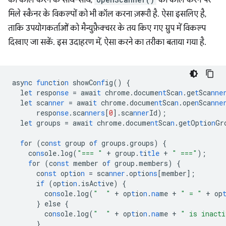
को कॉल करने के साथ-साथ,
को कॉल करने पर
मिले स्कैनर के विकल्पों को भी कॉल करना ज़रूरी है. ऐसा इसलिए है,
ताकि उपयोगकर्ताओं को मैन्युफ़ैक्चरर के तय किए गए ग्रुप में विकल्प
दिखाए जा सकें. इस उदाहरण में, ऐसा करने का तरीका बताया गया है.
asy
n
c
fun
c
t
io
n
showCo
nf
ig()
{
le
t
respo
nse
=
awai
t
chrome.docume
nt
Sca
n
.ge
t
Sca
nne
le
t
sca
nner
=
awai
t
chrome.docume
nt
Sca
n
.ope
n
Sca
nne
respo
nse
.sca
nners
[
0
]
.sca
nner
Id);
le
t
groups
=
awai
t
chrome.docume
nt
Sca
n
.ge
t
Op
t
io
n
Gr
f
or
(co
nst
group
o
f
groups.groups)
{
co
ns
ole.log(
"=== "
+
group.
t
i
tle
+
" ==="
);
f
or
(co
nst
member
o
f
group.members)
{
co
nst
op
t
io
n
=
sca
nner
.op
t
io
ns
[
member
]
;
i
f
(op
t
io
n
.isAc
t
ive)
{
co
ns
ole.log(
"  "
+
op
t
io
n
.
na
me
+
" = "
+
op
}
else
{
co
ns
ole.log(
"  "
+
op
t
io
n
.
na
me
+
" is inacti
}