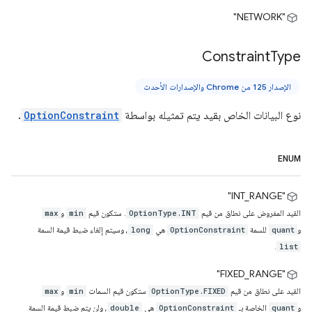
"NETWORK"
Constraint
Type
الإصدار 125 من Chrome والإصدارات الأحدث
نوع البيانات الخاص بقيد يتم تمثيله بواسطة
OptionConstraint
.
ENUM
"INT_RANGE"
القيد المفروض على نطاق من قيم
. ستكون قيم
و
max
min
OptionType.INT
و
للسمة
هي
، وسيتم إلغاء ضبط قيمة السمة
long
OptionConstraint
quant
.
list
‫"FIXED_RANGE"
القيد على نطاق من قيم
ستكون قيم السمات
و
max
min
OptionType.FIXED
و
الخاصة بـ
هي
، ولن يتم ضبط قيمة السمة
double
OptionConstraint
quant