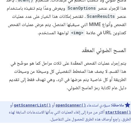
ماسح ضوئي ولا تتطلّب التحكّم في الإعدادات، استخدِم
. يأخذ
هذا الإجراء عنصر
ScanOptions
ويعرض وعدًا يتم تنفيذه باستخدام
عنصر
ScanResults
. تقتصر إمكانات هذا الخيار على عدد عمليات
الفحص وأنواع MIME التي سيقبلها المتصل. يتم عرض عمليات الفحص
كعناوين URL في علامة
<img>
لواجهة المستخدم.
المسح الضوئي المعقّد
يتم إجراء عمليات الفحص المعقّدة على ثلاث مراحل كما هو موضّح في
هذا القسم. لا يصف هذا المخطط التفصيلي كل وسيطة من وسيطات
الطريقة أو كل خاصية يتم عرضها في الرد. وهي تهدف فقط إلى تقديم
دليل عام لكتابة رمز الماسح الضوئي.
ملاحظة:
سيؤدي استدعاء
أو
أو
getScannerList()
openScanner()
أكثر من مرة إلى إلغاء العمليات التي بدأتها الاستدعاءات السابقة لهذه
startScan()
الطرق. راجِع أوصاف هذه الطرق للحصول على التفاصيل.