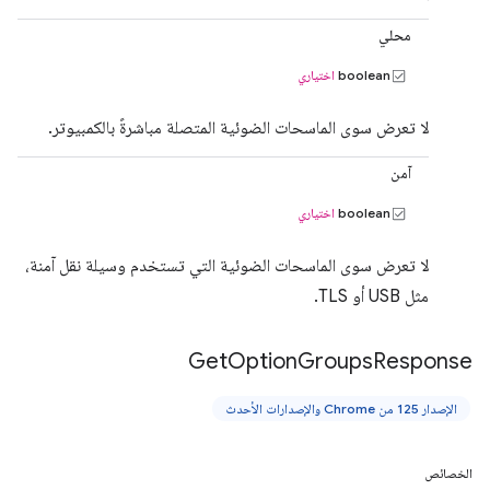
محلي
boolean
اختياري
لا تعرض سوى الماسحات الضوئية المتصلة مباشرةً بالكمبيوتر.
آمن
boolean
اختياري
لا تعرض سوى الماسحات الضوئية التي تستخدم وسيلة نقل آمنة،
مثل USB أو TLS.
Get
Option
Groups
Response
الإصدار 125 من Chrome والإصدارات الأحدث
الخصائص