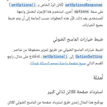
setOptionsResponse
(كائن الردّ الخاص بـ
setOptions()
)
على سمة
options
أخرى. استخدِم هذا الإجراء لتعديل واجهة
المستخدم. بعد ذلك، كرِّر هذه الخطوات حسب الحاجة إلى أن يتم ضبط
جميع الخيارات.
ضبط خيارات الماسح الضوئي
اضبط خيارات الماسح الضوئي عن طريق تمرير مصفوفة من عناصر
OptionSetting
إلى
setOptions()
. للاطّلاع على مثال، راجِع
القسم التالي
مسح صفحة واحدة بحجم الرسالة ضوئيًا
.
أمثلة
استرداد صفحة ككائن ثنائي كبير
يوضّح هذا المثال إحدى طرق استرداد صفحة من الماسح الضوئي ككائن