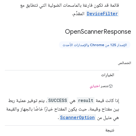
قائمة قد تكون فارغة بالماسحات الضوئية التي تتطابق مع
DeviceFilter
المقدَّم.
Open
Scanner
Response
الإصدار 125 من Chrome والإصدارات الأحدث
الخصائص
الخيارات
عنصر
اختياري
إذا كانت قيمة
result
هي
SUCCESS
، يتم توفير عملية ربط
بين مفتاح وقيمة، حيث يكون المفتاح خيارًا خاصًا بالجهاز والقيمة
هي مثيل من
ScannerOption
.
نتيجة