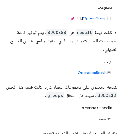
مجموعات
OptionGroup
[]
اختياري
إذا كانت قيمة
result
هي
SUCCESS
، يتم توفير قائمة
بمجموعات الخيارات بالترتيب الذي يوفّره برنامج تشغيل الماسح
الضوئي.
نتيجة
OperationResult
نتيجة الحصول على مجموعات الخيارات إذا كانت قيمة هذا الحقل
SUCCESS
، سيتم ملء الحقل
groups
.
scannerHandle
سلسلة
مقبض الماسح الضوئي نفسه الذي تم تمريره إلى