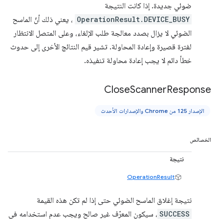
ضوئي جديدة. إذا كانت النتيجة
OperationResult.DEVICE_BUSY
، يعني ذلك أنّ الماسح
الضوئي لا يزال بصدد معالجة طلب الإلغاء، وعلى المتصل الانتظار
لفترة قصيرة وإعادة المحاولة. تشير قيم النتائج الأخرى إلى حدوث
خطأ دائم لا يجب إعادة محاولة تنفيذه.
Close
Scanner
Response
الإصدار 125 من Chrome والإصدارات الأحدث
الخصائص
نتيجة
OperationResult
نتيجة إغلاق الماسح الضوئي حتى إذا لم تكن هذه القيمة
SUCCESS
، سيكون المعرّف غير صالح ويجب عدم استخدامه في