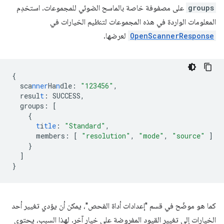
groups
على مصفوفة خاصة بالماسح الضوئي للمجموعات. استخدِم
المعلومات الواردة في هذه المجموعات لتنظيم الخيارات في
OpenScannerResponse
لعرضها.
{
sca
nner
Ha
n
dle
:
"123456"
,
resul
t
:
SUCCESS
,
groups
:
[
{
t
i
tle
:
"Standard"
,
members
:
[
"resolution"
,
"mode"
,
"source"
]
}
]
}
كما هو موضّح في قسم "إعدادات أداة الفحص"، يمكن أن يؤدي تغيير أحد
الخيارات إلى تغيير القيود المفروضة على خيار آخر. لهذا السبب، يحتوي