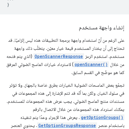
}
إنشاء واجهة مستخدم
على الرغم من أنّ استخدام واجهة برمجة التطبيقات هذه ليس إلزاميًا، قد
تحتاج إلى أن يختار المستخدم قيمة خيار معيّن. يتطلّب ذلك واجهة
مستخدم. استخدِم الرمز
OpenScannerResponse
(الذي يتم فتحه
من خلال
openScanner()
) لاسترداد خيارات الماسح الضوئي المرفق
كما هو موضّح في القسم السابق.
تجمّع بعض الماسحات الضوئية الخيارات بطرق خاصة بالجهاز. ولا تؤثر
في سلوك الخيار، ولكن بما أنّه قد تتم الإشارة إلى هذه المجموعات في
مستندات منتج الماسح الضوئي، يجب عرض هذه المجموعات للمستخدم.
يمكنك استرداد هذه المجموعات من خلال الاتصال بالرقم
getOptionGroups()
. يعرض هذا الإجراء وعدًا يتم تنفيذه
باستخدام عنصر
GetOptionGroupsResponse
. يحتوي العنصر