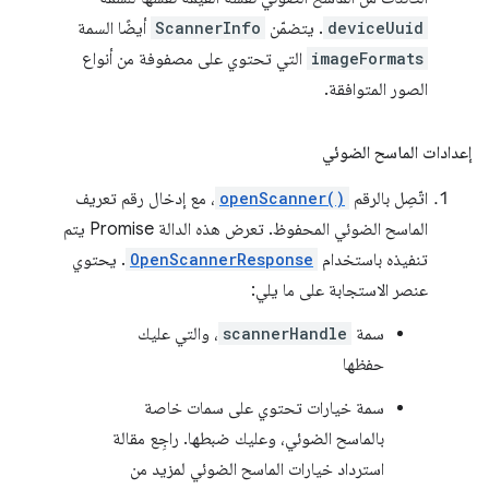
deviceUuid
. يتضمّن
ScannerInfo
أيضًا السمة
imageFormats
التي تحتوي على مصفوفة من أنواع
الصور المتوافقة.
إعدادات الماسح الضوئي
اتّصِل بالرقم
openScanner()
، مع إدخال رقم تعريف
الماسح الضوئي المحفوظ. تعرض هذه الدالة Promise يتم
تنفيذه باستخدام
OpenScannerResponse
. يحتوي
عنصر الاستجابة على ما يلي:
سمة
scannerHandle
، والتي عليك
حفظها
سمة خيارات تحتوي على سمات خاصة
بالماسح الضوئي، وعليك ضبطها. راجِع مقالة
استرداد خيارات الماسح الضوئي لمزيد من