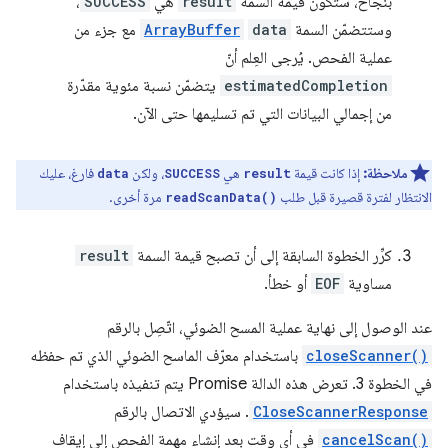
بنجاح، ستكون قيمة السمة
result
هي
SUCCESS
،
وستتضمّن السمة
data
ArrayBuffer
مع جزء من
عملية الفحص. يُرجى العِلم أنّ
estimatedCompletion
يتضمّن نسبة مئوية مقدّرة
من إجمالي البيانات التي تم تسليمها حتى الآن.
ملاحظة:
إذا كانت قيمة
هي
، ولكن
فارغ، عليك
data
SUCCESS
result
الانتظار لفترة قصيرة قبل طلب
مرة أخرى.
readScanData()
كرِّر الخطوة السابقة إلى أن تصبح قيمة السمة
result
مساوية
EOF
أو خطأ.
عند الوصول إلى نهاية عملية المسح الضوئي، اتّصِل بالرقم
closeScanner()
باستخدام معرّف الماسح الضوئي الذي تم حفظه
في الخطوة 3. تعرض هذه الدالة Promise يتم تنفيذه باستخدام
CloseScannerResponse
. سيؤدي الاتصال بالرقم
cancelScan()
في أي وقت بعد إنشاء مهمة الفحص إلى إيقاف