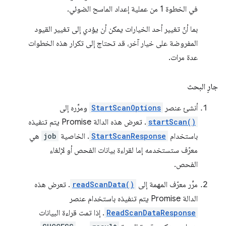
في الخطوة 1 من عملية إعداد الماسح الضوئي.
بما أنّ تغيير أحد الخيارات يمكن أن يؤدي إلى تغيير القيود
المفروضة على خيار آخر، قد تحتاج إلى تكرار هذه الخطوات
عدة مرات.
جارٍ البحث
أنشئ عنصر
StartScanOptions
ومرِّره إلى
startScan()
. تعرض هذه الدالة Promise يتم تنفيذه
باستخدام
StartScanResponse
. الخاصية
job
هي
معرّف ستستخدمه إما لقراءة بيانات الفحص أو لإلغاء
الفحص.
مرِّر معرّف المهمة إلى
readScanData()
. تعرض هذه
الدالة Promise يتم تنفيذه باستخدام عنصر
ReadScanDataResponse
. إذا تمت قراءة البيانات