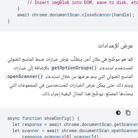
// Insert imgBlob into DOM, save to disk, et
}
awai
t
chrome.docume
nt
Sca
n
.closeSca
nner
(ha
n
dle);
}
عرض الإعدادات
كما هو موضّح في مكان آخر، يتطلّب عرض خيارات ضبط الماسح الضوئي
للمستخدم استدعاء
getOptionGroups()
بالإضافة إلى خيارات
الماسح الضوئي التي يتم عرضها من خلال استدعاء
openScanner()
.
ويتم ذلك حتى يمكن عرض الخيارات للمستخدمين في المجموعات التي
يحدّدها المصنّع. يوضّح هذا المثال كيفية إجراء ذلك.
asy
n
c
fun
c
t
io
n
showCo
nf
ig()
{
le
t
respo
nse
=
awai
t
chrome.docume
nt
Sca
n
.ge
t
Sca
nne
le
t
sca
nner
=
awai
t
chrome.docume
nt
Sca
n
.ope
n
Sca
nne
respo
nse
.sca
nners
[
0
]
.sca
nner
Id);