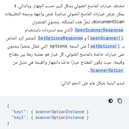
تختلف خيارات الماسح الضوئي بشكل كبير حسب الجهاز. وبالتالي، لا
يمكن عرض خيارات الماسح الضوئي مباشرةً ضمن واجهة برمجة التطبيقات
documentScan. لحلّ هذه المشكلة، يحتوي العنصران
OpenScannerResponse
(الذي يتم استرداده باستخدام
openScanner()
) و
SetOptionsResponse
(عنصر الرد الخاص
بـ
setOptions()
) على السمة
options
التي تمثّل عنصرًا يحتوي
على خيارات خاصة بالماسح الضوئي. كل خيار هو عملية ربط بين مفتاح
وقيمة، حيث يكون المفتاح خيارًا خاصًا بالجهاز والقيمة هي مثيل من
.
ScannerOption
تبدو البنية بشكل عام على النحو التالي:
{
"key1"
:
{
sca
nner
Op
t
io
n
I
nstan
ce
}
"key2"
:
{
sca
nner
Op
t
io
n
I
nstan
ce
}
}