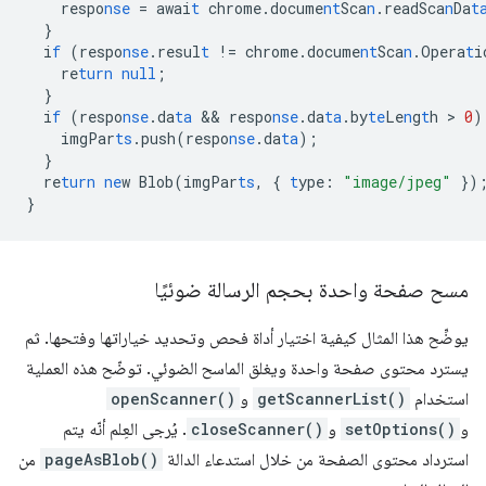
respo
nse
=
awai
t
chrome.docume
nt
Sca
n
.readSca
n
Da
t
}
i
f
(respo
nse
.resul
t
!=
chrome.docume
nt
Sca
n
.Opera
t
i
re
turn
null
;
}
i
f
(respo
nse
.da
ta
 && 
respo
nse
.da
ta
.by
te
Le
n
g
t
h
 > 
0
)
imgPar
ts
.push(respo
nse
.da
ta
);
}
re
turn
ne
w
Blob(imgPar
ts
,
{
t
ype
:
"image/jpeg"
}
)
}
مسح صفحة واحدة بحجم الرسالة ضوئيًا
يوضِّح هذا المثال كيفية اختيار أداة فحص وتحديد خياراتها وفتحها. ثم
يسترد محتوى صفحة واحدة ويغلق الماسح الضوئي. توضّح هذه العملية
استخدام
getScannerList()
و
openScanner()
و
setOptions()
و
closeScanner()
. يُرجى العِلم أنّه يتم
استرداد محتوى الصفحة من خلال استدعاء الدالة
pageAsBlob()
من