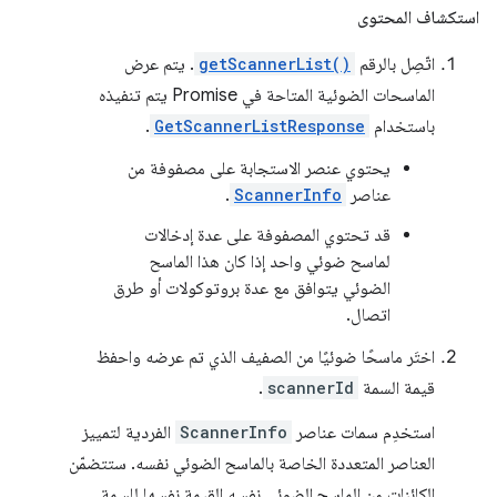
استكشاف المحتوى
اتّصِل بالرقم
getScannerList()
. يتم عرض
الماسحات الضوئية المتاحة في Promise يتم تنفيذه
باستخدام
GetScannerListResponse
.
يحتوي عنصر الاستجابة على مصفوفة من
عناصر
ScannerInfo
.
قد تحتوي المصفوفة على عدة إدخالات
لماسح ضوئي واحد إذا كان هذا الماسح
الضوئي يتوافق مع عدة بروتوكولات أو طرق
اتصال.
اختَر ماسحًا ضوئيًا من الصفيف الذي تم عرضه واحفظ
قيمة السمة
scannerId
.
استخدِم سمات عناصر
ScannerInfo
الفردية لتمييز
العناصر المتعددة الخاصة بالماسح الضوئي نفسه. ستتضمّن
الكائنات من الماسح الضوئي نفسه القيمة نفسها للسمة