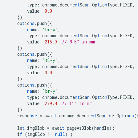
t
ype
:
chrome.docume
nt
Sca
n
.Op
t
io
n
Type.FIXED
,
value
:
0.0
}
);
op
t
io
ns
.push(
{
na
me
:
"br-x"
,
t
ype
:
chrome.docume
nt
Sca
n
.Op
t
io
n
Type.FIXED
,
value
:
215.9
// 8.5" in mm
}
);
op
t
io
ns
.push(
{
na
me
:
"tl-y"
,
t
ype
:
chrome.docume
nt
Sca
n
.Op
t
io
n
Type.FIXED
,
value
:
0.0
}
);
op
t
io
ns
.push(
{
na
me
:
"br-y"
,
t
ype
:
chrome.docume
nt
Sca
n
.Op
t
io
n
Type.FIXED
,
value
:
279.4
// 11" in mm
}
);
respo
nse
=
awai
t
chrome.docume
nt
Sca
n
.se
t
Op
t
io
ns
(
le
t
imgBlob
=
awai
t
pageAsBlob(ha
n
dle);
i
f
(imgBlob
!=
null
)
{