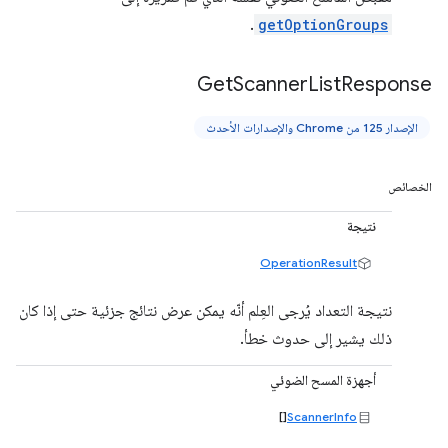
.
getOptionGroups
Get
Scanner
List
Response
الإصدار 125 من Chrome والإصدارات الأحدث
الخصائص
نتيجة
OperationResult
نتيجة التعداد يُرجى العِلم أنّه يمكن عرض نتائج جزئية حتى إذا كان
ذلك يشير إلى حدوث خطأ.
أجهزة المسح الضوئي
[]
ScannerInfo