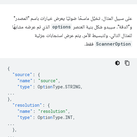
على سبيل المثال، تخيَّل ماسحًا ضوئيًا يعرض خيارات باسم "المصدر"
و"الدقة". سيبدو شكل بنية العنصر
options
الذي تم عرضه مشابهًا
للمثال التالي. ولتبسيط الأمر، يتم عرض استجابات جزئية
ScannerOption
فقط.
{
"source"
:
{
"name"
:
"source"
,
"type"
:
Op
t
io
n
Type.STRING
,
...
},
"resolution"
:
{
"name"
:
"resolution"
,
"type"
:
Op
t
io
n
Type.INT
,
...
},
...