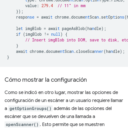
value
:
279.4
// 11" in mm
}
);
respo
nse
=
awai
t
chrome.docume
nt
Sca
n
.se
t
Op
t
io
ns
(
le
t
imgBlob
=
awai
t
pageAsBlob(ha
n
dle);
i
f
(imgBlob
!=
null
)
{
// Insert imgBlob into DOM, save to disk, et
}
awai
t
chrome.docume
nt
Sca
n
.closeSca
nner
(ha
n
dle);
}
Cómo mostrar la configuración
Como se indicó en otro lugar, mostrar las opciones de
configuración de un escáner a un usuario requiere llamar
a
getOptionGroups()
además de las opciones del
escáner que se devuelven de una llamada a
openScanner()
. Esto permite que se muestren