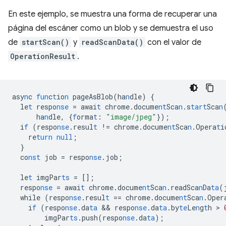
En este ejemplo, se muestra una forma de recuperar una
página del escáner como un blob y se demuestra el uso
de
startScan()
y
readScanData()
con el valor de
OperationResult
.
asy
n
c
fun
c
t
io
n
pageAsBlob(ha
n
dle)
{
le
t
respo
nse
=
awai
t
chrome.docume
nt
Sca
n
.s
tart
Sca
n
ha
n
dle
,
{
f
orma
t
:
"image/jpeg"
}
);
i
f
(respo
nse
.resul
t
!=
chrome.docume
nt
Sca
n
.Opera
t
i
re
turn
null
;
}
co
nst
job
=
respo
nse
.job;
le
t
imgPar
ts
=
[]
;
respo
nse
=
awai
t
chrome.docume
nt
Sca
n
.readSca
n
Da
ta
(
while
(respo
nse
.resul
t
==
chrome.docume
nt
Sca
n
.Oper
i
f
(respo
nse
.da
ta
 && 
respo
nse
.da
ta
.by
te
Le
n
g
t
h
 > 
imgPar
ts
.push(respo
nse
.da
ta
);