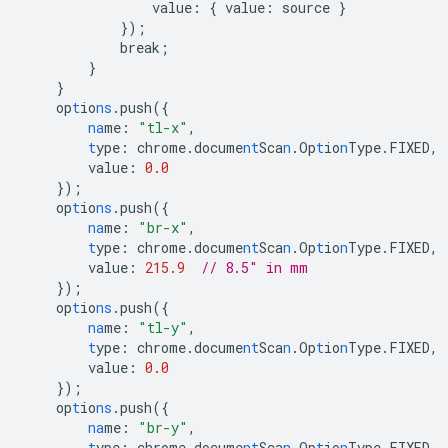
value
:
{
value
:
source
}
}
);
break;
}
}
op
t
io
ns
.push(
{
na
me
:
"tl-x"
,
t
ype
:
chrome.docume
nt
Sca
n
.Op
t
io
n
Type.FIXED
,
value
:
0.0
}
);
op
t
io
ns
.push(
{
na
me
:
"br-x"
,
t
ype
:
chrome.docume
nt
Sca
n
.Op
t
io
n
Type.FIXED
,
value
:
215.9
// 8.5" in mm
}
);
op
t
io
ns
.push(
{
na
me
:
"tl-y"
,
t
ype
:
chrome.docume
nt
Sca
n
.Op
t
io
n
Type.FIXED
,
value
:
0.0
}
);
op
t
io
ns
.push(
{
na
me
:
"br-y"
,
t
ype
:
chrome.docume
nt
Sca
n
.Op
t
io
n
Type.FIXED
,