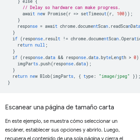
}
else
{
// Delay so hardware can make progress.
awai
t
ne
w
Promise(r
=
>
se
t
Timeou
t
(r
,
100
));
}
respo
nse
=
awai
t
chrome.docume
nt
Sca
n
.readSca
n
Da
t
}
i
f
(respo
nse
.resul
t
!=
chrome.docume
nt
Sca
n
.Opera
t
i
re
turn
null
;
}
i
f
(respo
nse
.da
ta
 && 
respo
nse
.da
ta
.by
te
Le
n
g
t
h
 > 
0
)
imgPar
ts
.push(respo
nse
.da
ta
);
}
re
turn
ne
w
Blob(imgPar
ts
,
{
t
ype
:
"image/jpeg"
}
)
}
Escanear una página de tamaño carta
En este ejemplo, se muestra cómo seleccionar un
escáner, establecer sus opciones y abrirlo. Luego,
recupera el contenido de una sola página y cierra el