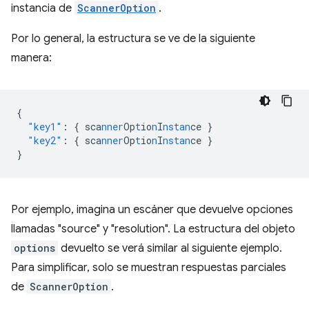
instancia de
ScannerOption
.
Por lo general, la estructura se ve de la siguiente
manera:
{
"key1"
:
{
sca
nner
Op
t
io
n
I
nstan
ce
}
"key2"
:
{
sca
nner
Op
t
io
n
I
nstan
ce
}
}
Por ejemplo, imagina un escáner que devuelve opciones
llamadas "source" y "resolution". La estructura del objeto
options
devuelto se verá similar al siguiente ejemplo.
Para simplificar, solo se muestran respuestas parciales
de
ScannerOption
.