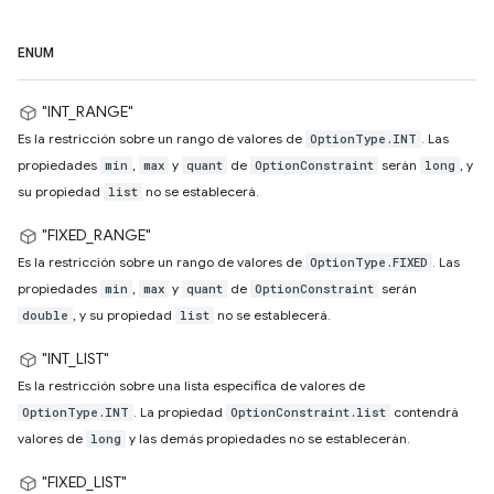
ENUM
"INT_RANGE"
Es la restricción sobre un rango de valores de
. Las
OptionType.INT
propiedades
,
y
de
serán
, y
min
max
quant
OptionConstraint
long
su propiedad
no se establecerá.
list
"FIXED_RANGE"
Es la restricción sobre un rango de valores de
. Las
OptionType.FIXED
propiedades
,
y
de
serán
min
max
quant
OptionConstraint
, y su propiedad
no se establecerá.
double
list
"INT_LIST"
Es la restricción sobre una lista específica de valores de
. La propiedad
contendrá
OptionType.INT
OptionConstraint.list
valores de
y las demás propiedades no se establecerán.
long
"FIXED_LIST"