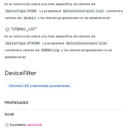
Es la restricción sobre una lista específica de valores de
. La propiedad
contendrá
OptionType.FIXED
OptionConstraint.list
valores de
y las demás propiedades no se establecerán.
double
"STRING_LIST"
Es la restricción sobre una lista específica de valores de
. La propiedad
OptionType.STRING
OptionConstraint.list
contendrá valores de
y las demás propiedades no se
DOMString
establecerán.
Device
Filter
Chrome 125 y versiones posteriores
PROPIEDADES
local
booleano
opcional