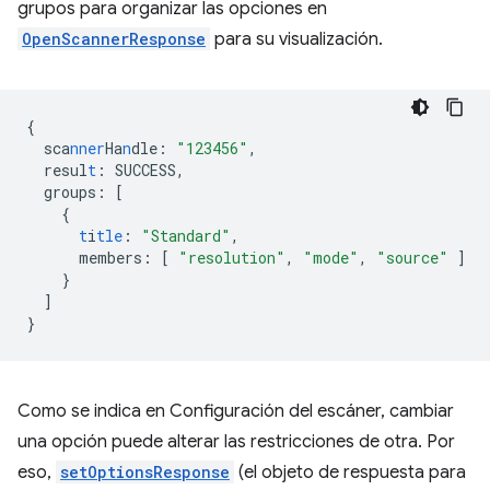
grupos para organizar las opciones en
OpenScannerResponse
para su visualización.
{
sca
nner
Ha
n
dle
:
"123456"
,
resul
t
:
SUCCESS
,
groups
:
[
{
t
i
tle
:
"Standard"
,
members
:
[
"resolution"
,
"mode"
,
"source"
]
}
]
}
Como se indica en Configuración del escáner, cambiar
una opción puede alterar las restricciones de otra. Por
eso,
setOptionsResponse
(el objeto de respuesta para