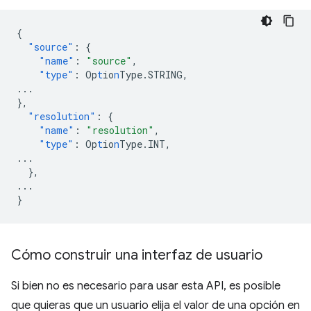
{
"source"
:
{
"name"
:
"source"
,
"type"
:
Op
t
io
n
Type.STRING
,
...
},
"resolution"
:
{
"name"
:
"resolution"
,
"type"
:
Op
t
io
n
Type.INT
,
...
},
...
}
Cómo construir una interfaz de usuario
Si bien no es necesario para usar esta API, es posible
que quieras que un usuario elija el valor de una opción en