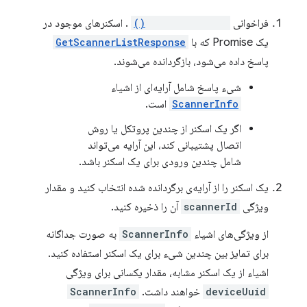
فراخوانی
getScannerList()
. اسکنرهای موجود در
یک Promise که با
GetScannerListResponse
پاسخ داده می‌شود، بازگردانده می‌شوند.
شیء پاسخ شامل آرایه‌ای از اشیاء
ScannerInfo
است.
اگر یک اسکنر از چندین پروتکل یا روش
اتصال پشتیبانی کند، این آرایه می‌تواند
شامل چندین ورودی برای یک اسکنر باشد.
یک اسکنر را از آرایه‌ی برگردانده شده انتخاب کنید و مقدار
ویژگی
scannerId
آن را ذخیره کنید.
از ویژگی‌های اشیاء
ScannerInfo
به صورت جداگانه
برای تمایز بین چندین شیء برای یک اسکنر استفاده کنید.
اشیاء از یک اسکنر مشابه، مقدار یکسانی برای ویژگی
deviceUuid
خواهند داشت.
ScannerInfo