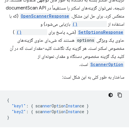
گزینه‌های اسکنر بسته به دستگاه به طور قابل توجهی متفاوت هستند. در
نتیجه، نمی‌توان گزینه‌های اسکنر را مستقیماً در documentScan API
منعکس کرد. برای حل این مشکل،
OpenScannerResponse
(که با
استفاده از
openScanner()
بازیابی می‌شود) و
SetOptionsResponse
(شیء پاسخ برای
setOptions()
)
حاوی یک ویژگی
options
هستند که شیء‌ای حاوی گزینه‌های
مخصوص اسکنر است. هر گزینه یک نگاشت کلید-مقدار است که در آن
کلید یک گزینه مخصوص دستگاه و مقدار، نمونه‌ای از
ScannerOption
است.
ساختار به طور کلی به این شکل است:
{
"key1"
:
{
sca
nner
Op
t
io
n
I
nstan
ce
}
"key2"
:
{
sca
nner
Op
t
io
n
I
nstan
ce
}
}