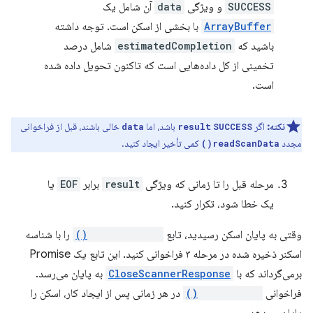
SUCCESS
و ویژگی
data
آن شامل یک
ArrayBuffer
با بخشی از اسکن است. توجه داشته
باشید که
estimatedCompletion
شامل درصد
تخمینی از کل داده‌هایی است که تاکنون تحویل داده شده
است.
نکته:
اگر
باشد، اما
خالی باشند، قبل از فراخوانی
data
result
SUCCESS
مجدد
کمی تأخیر ایجاد کنید.
readScanData()
مرحله قبل را تا زمانی که ویژگی
result
برابر
EOF
یا
یک خطا شود، تکرار کنید.
وقتی به پایان اسکن رسیدید، تابع
closeScanner()
را با شناسه
اسکنر ذخیره شده در مرحله ۳ فراخوانی کنید. این تابع یک Promise
برمی‌گرداند که با
CloseScannerResponse
به پایان می‌رسد.
فراخوانی
cancelScan()
در هر زمانی پس از ایجاد کار، اسکن را