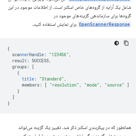
شامل یک آرایه از گروه‌های خاص اسکنر است. از اطلاعات موجود در این
گروه‌ها برای سازماندهی گزینه‌های موجود در
OpenScannerResponse
برای نمایش استفاده کنید.
{
sca
nner
Ha
n
dle
:
"123456"
,
resul
t
:
SUCCESS
,
groups
:
[
{
t
i
tle
:
"Standard"
,
members
:
[
"resolution"
,
"mode"
,
"source"
]
}
]
}
همانطور که در پیکربندی اسکنر ذکر شد، تغییر یک گزینه می‌تواند