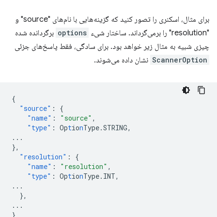
برای مثال، اسکنری را تصور کنید که گزینه‌هایی با نام‌های "source" و
"resolution" را برمی‌گرداند. ساختار شیء
options
برگردانده شده
چیزی شبیه به مثال زیر خواهد بود. برای سادگی، فقط پاسخ‌های جزئی
ScannerOption
نشان داده می‌شوند.
{
"source"
:
{
"name"
:
"source"
,
"type"
:
Op
t
io
n
Type.STRING
,
...
},
"resolution"
:
{
"name"
:
"resolution"
,
"type"
:
Op
t
io
n
Type.INT
,
...
},
...
}