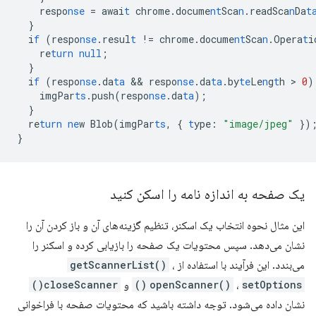
respo
nse
=
awai
t
chrome.docume
nt
Sca
n
.readSca
n
Da
t
}
i
f
(respo
nse
.resul
t
!=
chrome.docume
nt
Sca
n
.Opera
t
i
re
turn
null
;
}
i
f
(respo
nse
.da
ta
 && 
respo
nse
.da
ta
.by
te
Le
n
g
t
h
 > 
0
)
imgPar
ts
.push(respo
nse
.da
ta
);
}
re
turn
ne
w
Blob(imgPar
ts
,
{
t
ype
:
"image/jpeg"
}
)
}
یک صفحه به اندازه نامه را اسکن کنید
این مثال نحوه انتخاب یک اسکنر، تنظیم گزینه‌های آن و باز کردن آن را
نشان می‌دهد. سپس محتویات یک صفحه را بازیابی کرده و اسکنر را
می‌بندد. این فرآیند با استفاده از
،
getScannerList()
setOptions()
،
openScanner()
و
closeScanner()
نشان داده می‌شود. توجه داشته باشید که محتویات صفحه با فراخوانی