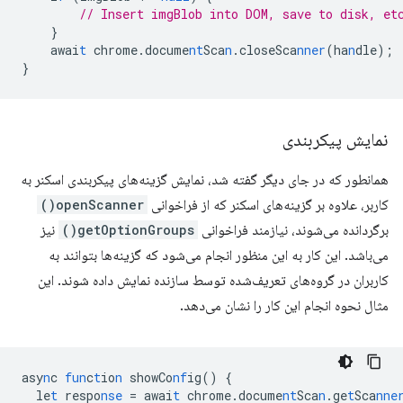
// Insert imgBlob into DOM, save to disk, et
}
awai
t
chrome.docume
nt
Sca
n
.closeSca
nner
(ha
n
dle);
}
نمایش پیکربندی
همانطور که در جای دیگر گفته شد، نمایش گزینه‌های پیکربندی اسکنر به
کاربر، علاوه بر گزینه‌های اسکنر که از فراخوانی
openScanner()
برگردانده می‌شوند، نیازمند فراخوانی
getOptionGroups()
نیز
می‌باشد. این کار به این منظور انجام می‌شود که گزینه‌ها بتوانند به
کاربران در گروه‌های تعریف‌شده توسط سازنده نمایش داده شوند. این
مثال نحوه انجام این کار را نشان می‌دهد.
asy
n
c
fun
c
t
io
n
showCo
nf
ig()
{
le
t
respo
nse
=
awai
t
chrome.docume
nt
Sca
n
.ge
t
Sca
nne