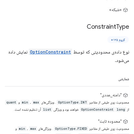
«شبکه»
Constraint
Type
کروم ۱۲۵+
نوع داده‌ی محدودیتی که توسط
OptionConstraint
نمایش داده
می‌شود.
شمارشی
"دامنه_عددی"
محدودیت روی طیفی از مقادیر
. ویژگی‌های
،
و
quant
min
max
OptionType.INT
از
خواهند بود و ویژگی
آن تنظیم نشده است.
list
OptionConstraint
long
"محدوده ثابت"
محدودیت روی طیفی از مقادیر
. ویژگی‌های
،
و
min
max
OptionType.FIXED