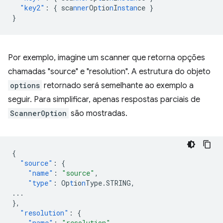
"key2"
:
{
sca
nner
Op
t
io
n
I
nstan
ce
}
}
Por exemplo, imagine um scanner que retorna opções
chamadas "source" e "resolution". A estrutura do objeto
options
retornado será semelhante ao exemplo a
seguir. Para simplificar, apenas respostas parciais de
ScannerOption
são mostradas.
{
"source"
:
{
"name"
:
"source"
,
"type"
:
Op
t
io
n
Type.STRING
,
...
},
"resolution"
:
{
"name"
:
"resolution"
,