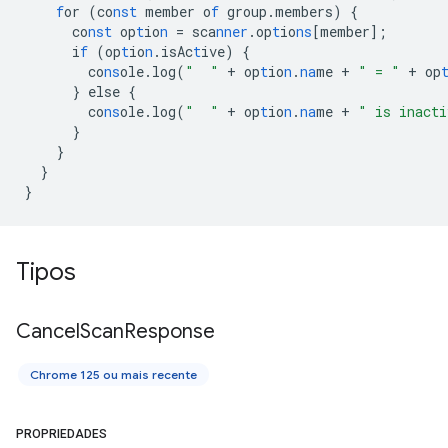
f
or
(co
nst
member
o
f
group.members)
{
co
nst
op
t
io
n
=
sca
nner
.op
t
io
ns
[
member
]
;
i
f
(op
t
io
n
.isAc
t
ive)
{
co
ns
ole.log(
"  "
+
op
t
io
n
.
na
me
+
" = "
+
op
}
else
{
co
ns
ole.log(
"  "
+
op
t
io
n
.
na
me
+
" is inacti
}
}
}
}
Tipos
Cancel
Scan
Response
Chrome 125 ou mais recente
PROPRIEDADES