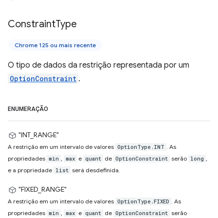
Constraint
Type
Chrome 125 ou mais recente
O tipo de dados da restrição representada por um
OptionConstraint
.
ENUMERAÇÃO
"INT_RANGE"
A restrição em um intervalo de valores
. As
OptionType.INT
propriedades
,
e
de
serão
,
min
max
quant
OptionConstraint
long
e a propriedade
será desdefinida.
list
"FIXED_RANGE"
A restrição em um intervalo de valores
. As
OptionType.FIXED
propriedades
,
e
de
serão
min
max
quant
OptionConstraint