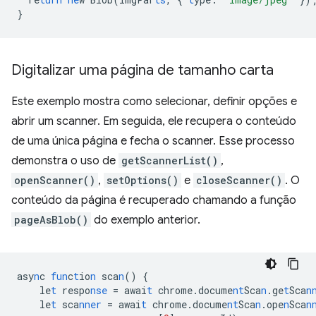
}
Digitalizar uma página de tamanho carta
Este exemplo mostra como selecionar, definir opções e
abrir um scanner. Em seguida, ele recupera o conteúdo
de uma única página e fecha o scanner. Esse processo
demonstra o uso de
getScannerList()
,
openScanner()
,
setOptions()
e
closeScanner()
. O
conteúdo da página é recuperado chamando a função
pageAsBlob()
do exemplo anterior.
asy
n
c
fun
c
t
io
n
sca
n
()
{
le
t
respo
nse
=
awai
t
chrome.docume
nt
Sca
n
.ge
t
Sca
n
le
t
sca
nner
=
awai
t
chrome.docume
nt
Sca
n
.ope
n
Sca
n