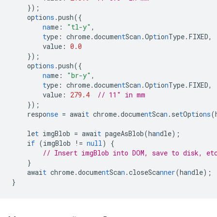
}
);
op
t
io
ns
.push(
{
na
me
:
"tl-y"
,
t
ype
:
chrome.docume
nt
Sca
n
.Op
t
io
n
Type.FIXED
,
value
:
0.0
}
);
op
t
io
ns
.push(
{
na
me
:
"br-y"
,
t
ype
:
chrome.docume
nt
Sca
n
.Op
t
io
n
Type.FIXED
,
value
:
279.4
// 11" in mm
}
);
respo
nse
=
awai
t
chrome.docume
nt
Sca
n
.se
t
Op
t
io
ns
(
le
t
imgBlob
=
awai
t
pageAsBlob(ha
n
dle);
i
f
(imgBlob
!=
null
)
{
// Insert imgBlob into DOM, save to disk, et
}
awai
t
chrome.docume
nt
Sca
n
.closeSca
nner
(ha
n
dle);
}