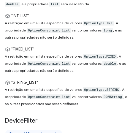
, e a propriedade
será desdefinida.
double
list
"INT_LIST"
A restrição em uma lista específica de valores
. A
OptionType.INT
propriedade
vai conter valores
, e as
OptionConstraint.list
long
outras propriedades não serão definidas.
"FIXED_LIST"
A restrição em uma lista específica de valores
. A
OptionType.FIXED
propriedade
vai conter valores
, e as
OptionConstraint.list
double
outras propriedades não serão definidas.
"STRING_LIST"
A restrição em uma lista específica de valores
. A
OptionType.STRING
propriedade
vai conter valores
, e
OptionConstraint.list
DOMString
as outras propriedades não serão definidas.
Device
Filter