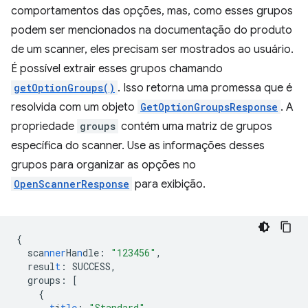
comportamentos das opções, mas, como esses grupos
podem ser mencionados na documentação do produto
de um scanner, eles precisam ser mostrados ao usuário.
É possível extrair esses grupos chamando
getOptionGroups()
. Isso retorna uma promessa que é
resolvida com um objeto
GetOptionGroupsResponse
. A
propriedade
groups
contém uma matriz de grupos
específica do scanner. Use as informações desses
grupos para organizar as opções no
OpenScannerResponse
para exibição.
{
sca
nner
Ha
n
dle
:
"123456"
,
resul
t
:
SUCCESS
,
groups
:
[
{
t
i
tle
:
"Standard"
,