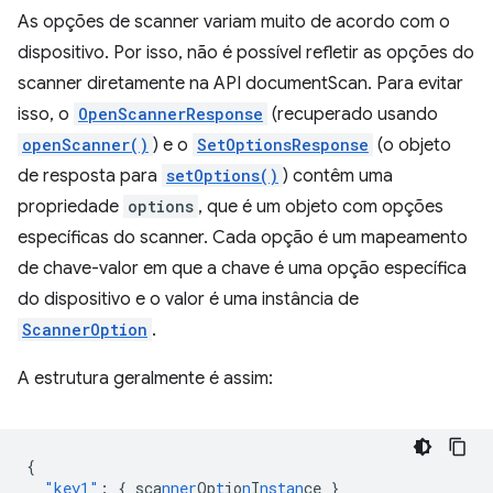
As opções de scanner variam muito de acordo com o
dispositivo. Por isso, não é possível refletir as opções do
scanner diretamente na API documentScan. Para evitar
isso, o
OpenScannerResponse
(recuperado usando
openScanner()
) e o
SetOptionsResponse
(o objeto
de resposta para
setOptions()
) contêm uma
propriedade
options
, que é um objeto com opções
específicas do scanner. Cada opção é um mapeamento
de chave-valor em que a chave é uma opção específica
do dispositivo e o valor é uma instância de
ScannerOption
.
A estrutura geralmente é assim:
{
"key1"
:
{
sca
nner
Op
t
io
n
I
nstan
ce
}