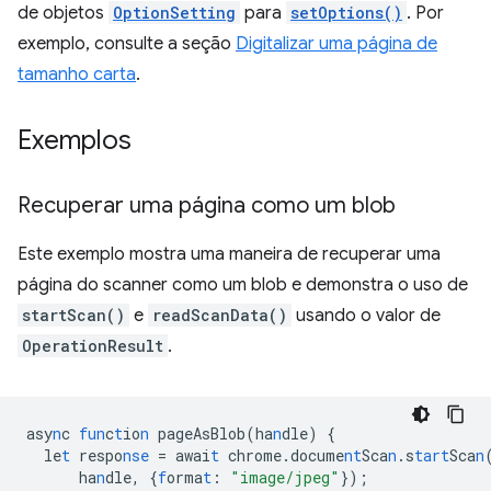
de objetos
OptionSetting
para
setOptions()
. Por
exemplo, consulte a seção
Digitalizar uma página de
tamanho carta
.
Exemplos
Recuperar uma página como um blob
Este exemplo mostra uma maneira de recuperar uma
página do scanner como um blob e demonstra o uso de
startScan()
e
readScanData()
usando o valor de
OperationResult
.
asy
n
c
fun
c
t
io
n
pageAsBlob(ha
n
dle)
{
le
t
respo
nse
=
awai
t
chrome.docume
nt
Sca
n
.s
tart
Sca
n
ha
n
dle
,
{
f
orma
t
:
"image/jpeg"
}
);