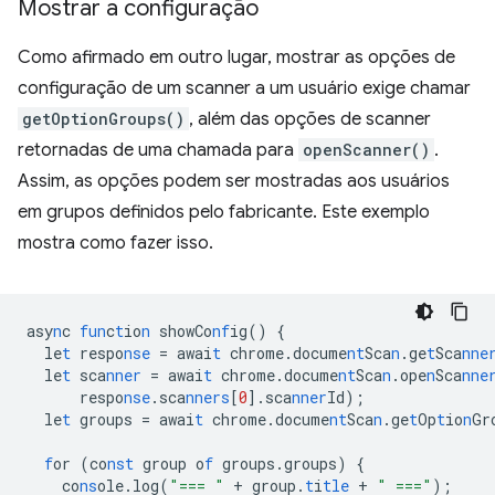
Mostrar a configuração
Como afirmado em outro lugar, mostrar as opções de
configuração de um scanner a um usuário exige chamar
getOptionGroups()
, além das opções de scanner
retornadas de uma chamada para
openScanner()
.
Assim, as opções podem ser mostradas aos usuários
em grupos definidos pelo fabricante. Este exemplo
mostra como fazer isso.
asy
n
c
fun
c
t
io
n
showCo
nf
ig()
{
le
t
respo
nse
=
awai
t
chrome.docume
nt
Sca
n
.ge
t
Sca
nne
le
t
sca
nner
=
awai
t
chrome.docume
nt
Sca
n
.ope
n
Sca
nne
respo
nse
.sca
nners
[
0
]
.sca
nner
Id);
le
t
groups
=
awai
t
chrome.docume
nt
Sca
n
.ge
t
Op
t
io
n
Gr
f
or
(co
nst
group
o
f
groups.groups)
{
co
ns
ole.log(
"=== "
+
group.
t
i
tle
+
" ==="
);