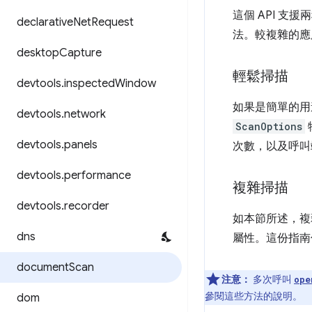
這個 API 
declarative
Net
Request
法。較複雜的應用
desktop
Capture
輕鬆掃描
devtools
.
inspected
Window
如果是簡單的用
devtools
.
network
ScanOptions
devtools
.
panels
次數，以及呼叫
devtools
.
performance
複雜掃描
devtools
.
recorder
如本節所述，複
dns
屬性。這份指南
document
Scan
注意：
多次呼叫
ope
參閱這些方法的說明。
dom