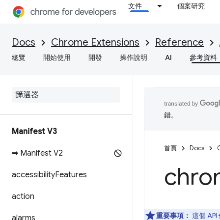
文件
個案研究
Docs
Chrome Extensions
Reference
總覽
開始使用
開發
操作說明
AI
參考資料
錯。
Manifest V3
首頁
Docs
➡ Manifest V2
chro
accessibility
Features
action
重要事項：
這個 API
alarms