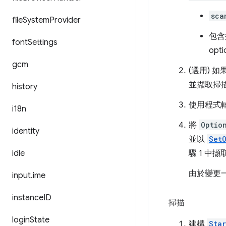
sca
file
System
Provider
包含
font
Settings
opt
gcm
(選用)
並擷取掃
history
使用程式
i18n
將
Optio
identity
並以
Set
idle
驟 1 中擷
由於變更
input
.
ime
instance
ID
掃描
login
State
建構
Sta