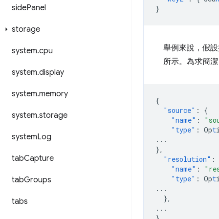
side
Panel
}
storage
舉例來說，假設掃
system
.
cpu
所示。為求簡潔
system
.
display
system
.
memory
{
"source"
:
{
system
.
storage
"name"
:
"so
"type"
:
Op
t
system
Log
...
},
tab
Capture
"resolution"
:
"name"
:
"re
"type"
:
Op
t
tab
Groups
...
},
tabs
...
}