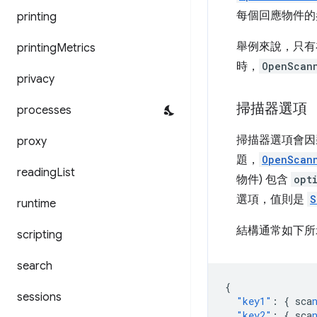
每個回應物件的
printing
舉例來說，只
printing
Metrics
時，
OpenScan
privacy
掃描器選項
processes
掃描器選項會因裝
proxy
題，
OpenScan
reading
List
物件) 包含
opt
選項，值則是
S
runtime
結構通常如下所
scripting
search
{
sessions
"key1"
:
{
sca
"key2"
:
{
sca