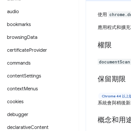
audio
使用
chrome.d
bookmarks
應用程式和擴充功
browsing
Data
權限
certificate
Provider
documentScan
commands
content
Settings
保留期限
context
Menus
Chrome 44 以
cookies
系統會與稍後新
debugger
概念和用
declarative
Content