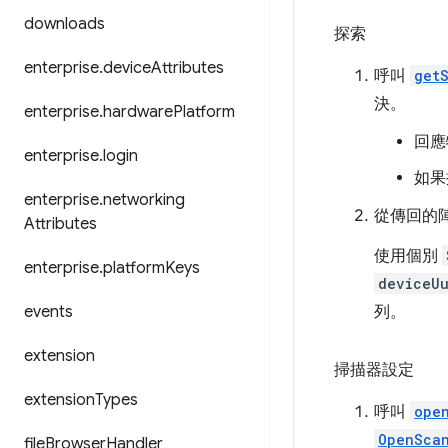
downloads
探索
enterprise
.
device
Attributes
呼叫
get
決。
enterprise
.
hardware
Platform
回應
enterprise
.
login
如果
enterprise
.
networking
從傳回的
Attributes
使用個別
enterprise
.
platform
Keys
deviceU
events
列。
extension
掃描器設定
extension
Types
呼叫
ope
OpenSca
file
Browser
Handler