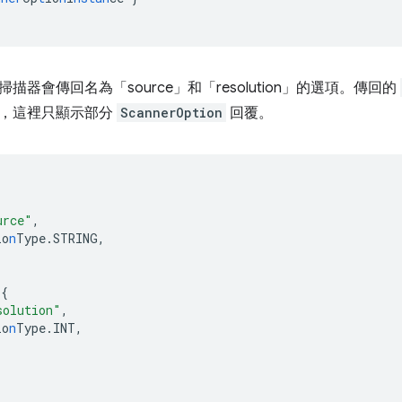
描器會傳回名為「source」和「resolution」的選項。傳回的
，這裡只顯示部分
ScannerOption
回覆。
urce"
,
io
n
Type.STRING
,
{
solution"
,
io
n
Type.INT
,