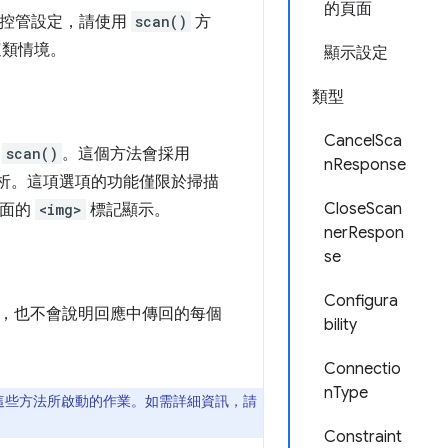
的頁面
要控管設定，請使用
scan()
方
這類情境。
顯示設定
類型
CancelSca
叫
scan()
。這個方法會採用
nResponse
析。這項選項的功能僅限於掃描
CloseScan
介面的
<img>
標記顯示。
nerRespon
se
Configura
，也不會說明回應中傳回的每個
bility
Connectio
nType
這些方法所啟動的作業。如需詳細資訊，請
Constraint