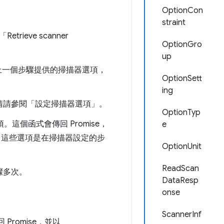
OptionCon
straint
eve scanner
OptionGro
up
上一個步驟提供的掃描器選項，
OptionSett
ing
情請參閱「設定掃描器選項」。
OptionTyp
這個函式會傳回 Promise，
e
，這些選項是在掃描器設定的步
OptionUnit
ReadScan
驟多次。
DataResp
onse
ScannerInf
Promise，並以