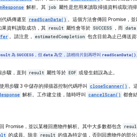
nResponse
解析。其
job
屬性是您用來讀取掃描資料或取消掃
制代碼傳遞至
readScanData()
。這個方法會傳回 Promise，
如果資料讀取成功，其
result
屬性會等於
SUCCESS
，而
data
fer
。請注意，
estimatedCompletion
包含目前為止已傳送資
為
，但
為空，請稍待片刻再呼叫
esult
SUCCESS
data
readScanData()
個步驟，直到
result
屬性等於
EOF
或發生錯誤為止。
使用步驟 3 中儲存的掃描器控制代碼呼叫
closeScanner()
。這
Response
解析。工作建立後，隨時呼叫
cancelScan()
都會
回 Promise，並以某種回應物件解析。其中大多數都包含
resul
ult
的成員。除非
result
的值為特定值，否則回應物件的部分