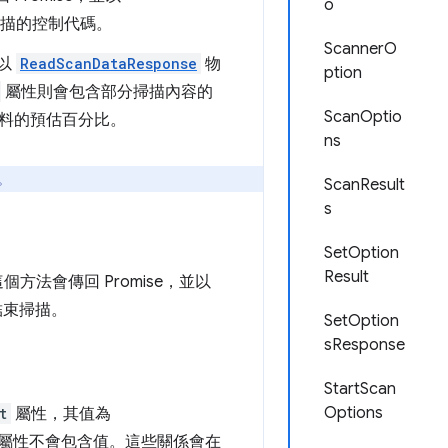
o
描的控制代碼。
ScannerO
並以
ReadScanDataResponse
物
ption
屬性則會包含部分掃描內容的
ScanOptio
料的預估百分比。
ns
。
ScanResult
s
SetOption
Result
個方法會傳回 Promise，並以
結束掃描。
SetOption
sResponse
StartScan
Options
t
屬性，其值為
屬性不會包含值。這些關係會在