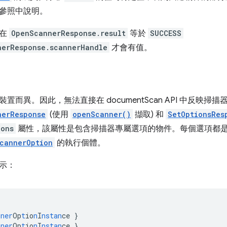
參照中說明。
有在
OpenScannerResponse.result
等於
SUCCESS
nerResponse.scannerHandle
才會有值。
置而異。因此，無法直接在 documentScan API 中反映掃
nerResponse
(使用
openScanner()
擷取) 和
SetOptionsRes
ions
屬性，該屬性是包含掃描器專屬選項的物件。每個選項都
cannerOption
的執行個體。
示：
nner
Op
t
io
n
I
nstan
ce
}
nner
Op
t
io
n
I
nstan
ce
}