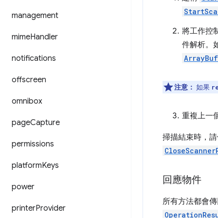
StartSca
management
將工作控
mime
Handler
件解析。
notifications
ArrayBuf
offscreen
注意：
如果
r
omnibox
重複上一
page
Capture
掃描結束時，請
permissions
CloseScanner
platform
Keys
回應物件
power
所有方法都會傳
printer
Provider
OperationRes