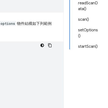
readScanD
ata()
scan()
options
物件結構如下列範例
setOptions
()
startScan()