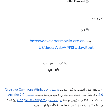
HTMLElement
المرتجعات
كائن
راجِع
https://developer.mozilla.org/en-
US/docs/Web/API/ShadowRoot
هل كان المحتوى مفيدًا؟
إنّ محتوى هذه الصفحة مرخّص بموجب
ترخيص Creative Commons Attribution
4.0‏
ما لم يُنصّ على خلاف ذلك، ونماذج الرموز مرخّصة بموجب
ترخيص Apache 2.0‏
.
للاطّلاع على التفاصيل، يُرجى مراجعة
سياسات موقع Google Developers‏
. إنّ Java
هي علامة تجارية مسجَّلة لشركة Oracle و/أو شركائها التابعين.