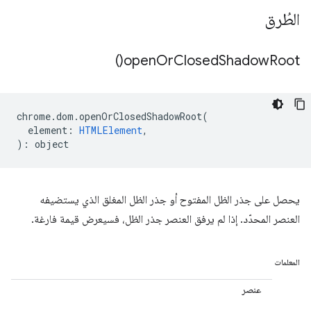
الطُرق
)
open
Or
Closed
Shadow
Root(
chrome
.
dom
.
openOrClosedShadowRoot
(
element
:
HTMLElement
,
)
:
object
يحصل على جذر الظل المفتوح أو جذر الظل المغلق الذي يستضيفه
العنصر المحدّد. إذا لم يرفق العنصر جذر الظل، فسيعرض قيمة فارغة.
المعلمات
عنصر