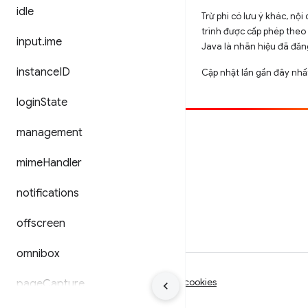
idle
Trừ phi có lưu ý khác, n
trình được cấp phép theo
input
.
ime
Java là nhãn hiệu đã đăng
instance
ID
Cập nhật lần gần đây nhấ
login
State
management
Đóng góp
Báo cáo lỗi
mime
Handler
Xem các sự cố mở
notifications
offscreen
omnibox
Điều khoản
Quyền riêng tư
Manage cookies
page
Capture