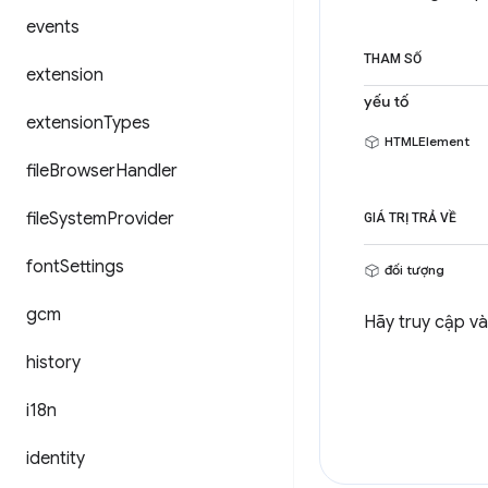
events
THAM SỐ
extension
yếu tố
extension
Types
HTMLElement
file
Browser
Handler
file
System
Provider
GIÁ TRỊ TRẢ VỀ
font
Settings
đối tượng
gcm
Hãy truy cập v
history
i18n
identity