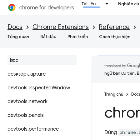
Tài liệu
Nghiên cứu
contextMenus
cookies
Docs
Chrome Extensions
Reference
debugger
Tổng quan
Bắt đầu
Phát triển
Cách thực hiện
declarative
Content
declarative
Net
Request
ngữ bạn ưu tiên. B
desktop
Capture
devtools
.
inspected
Window
Trang chủ
Doc
devtools
.
network
chro
devtools
.
panels
devtools
.
performance
Dùng
chrome.