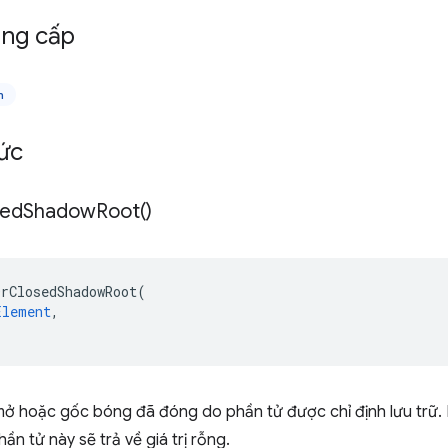
ng cấp
n
ức
sed
Shadow
Root(
)
OrClosedShadowRoot
(
Element
,
ở hoặc gốc bóng đã đóng do phần tử được chỉ định lưu trữ
ần tử này sẽ trả về giá trị rỗng.