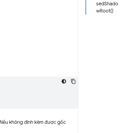
sedShado
wRoot()
. Nếu không đính kèm được gốc