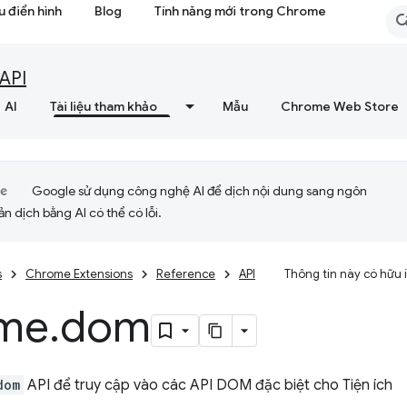
 điển hình
Blog
Tính năng mới trong Chrome
API
AI
Tài liệu tham khảo
Mẫu
Chrome Web Store
Google sử dụng công nghệ AI để dịch nội dung sang ngôn
ản dịch bằng AI có thể có lỗi.
s
Chrome Extensions
Reference
API
Thông tin này có hữu
me
.
dom
dom
API để truy cập vào các API DOM đặc biệt cho Tiện ích