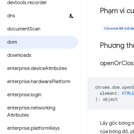
devtools
.
recorder
Phạm vi cu
dns
document
Scan
Chrome 88 trở lê
dom
Phương th
downloads
open
Or
Clo
enterprise
.
device
Attributes
enterprise
.
hardware
Platform
chrome
.
dom
.
open
element
:
HTML
enterprise
.
login
)
:
object
enterprise
.
networking
Attributes
Lấy gốc bóng m
enterprise
.
platform
Keys
của bóng đổ, ph