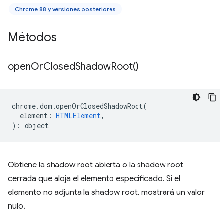
Chrome 88 y versiones posteriores
Métodos
open
Or
Closed
Shadow
Root(
)
chrome
.
dom
.
openOrClosedShadowRoot
(
element
:
HTMLElement
,
)
:
object
Obtiene la shadow root abierta o la shadow root
cerrada que aloja el elemento especificado. Si el
elemento no adjunta la shadow root, mostrará un valor
nulo.