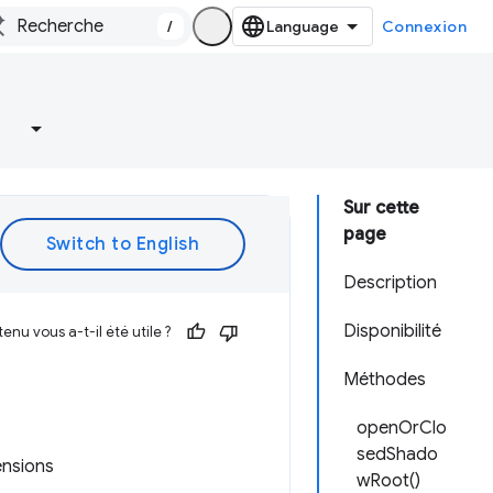
/
Connexion
Sur cette
page
Description
Disponibilité
enu vous a-t-il été utile ?
Méthodes
openOrClo
sedShado
ensions
wRoot()