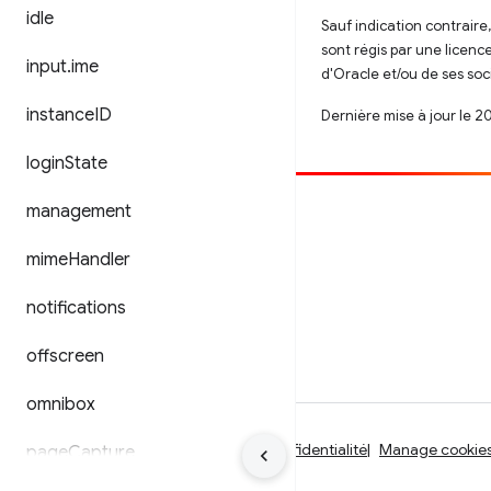
idle
Sauf indication contraire
sont régis par une licenc
input
.
ime
d'Oracle et/ou de ses soci
instance
ID
Dernière mise à jour le 2
login
State
management
Contribuer
Signaler un bug
mime
Handler
Afficher les questions en suspens
notifications
offscreen
omnibox
Conditions d'utilisation
Règles de confidentialité
Manage cookie
page
Capture