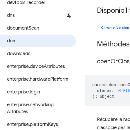
devtools
.
recorder
Disponibili
dns
document
Scan
Chrome (version 
dom
Méthodes
downloads
open
Or
Clo
enterprise
.
device
Attributes
enterprise
.
hardware
Platform
chrome
.
dom
.
open
element
:
HTML
enterprise
.
login
)
:
object
enterprise
.
networking
Attributes
Récupère la rac
enterprise
.
platform
Keys
n'associe pas la 