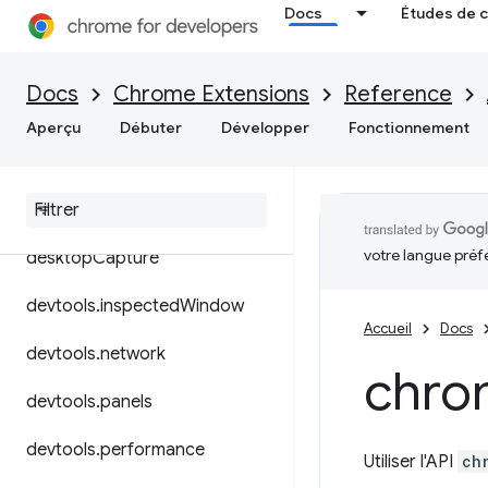
Docs
Études de 
contextMenus
cookies
Docs
Chrome Extensions
Reference
debugger
Aperçu
Débuter
Développer
Fonctionnement
declarative
Content
declarative
Net
Request
votre langue préf
desktop
Capture
devtools
.
inspected
Window
Accueil
Docs
devtools
.
network
chro
devtools
.
panels
devtools
.
performance
Utiliser l'API
ch