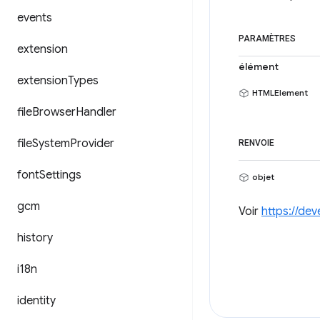
events
PARAMÈTRES
extension
élément
extension
Types
HTMLElement
file
Browser
Handler
file
System
Provider
RENVOIE
font
Settings
objet
gcm
Voir
https://de
history
i18n
identity