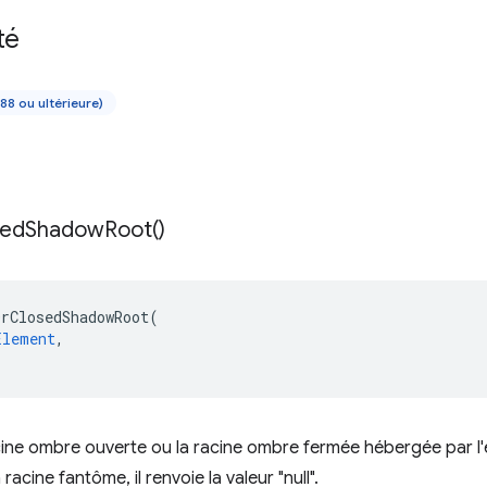
té
88 ou ultérieure)
sed
Shadow
Root(
)
OrClosedShadowRoot
(
Element
,
ine ombre ouverte ou la racine ombre fermée hébergée par l'él
racine fantôme, il renvoie la valeur "null".