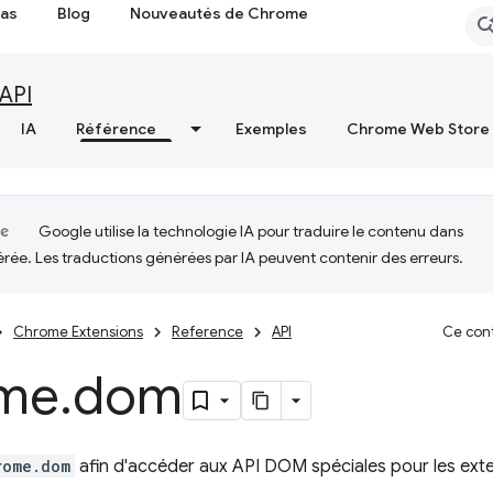
cas
Blog
Nouveautés de Chrome
API
IA
Référence
Exemples
Chrome Web Store
Google utilise la technologie IA pour traduire le contenu dans
érée. Les traductions générées par IA peuvent contenir des erreurs.
Chrome Extensions
Reference
API
Ce cont
me
.
dom
rome.dom
afin d'accéder aux API DOM spéciales pour les ext