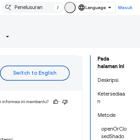
/
Masuk
Pada
halaman ini
Deskripsi
Ketersediaa
n
 informasi ini membantu?
Metode
openOrClo
sedShado