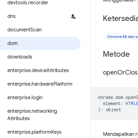
Menggunakan
devtools
.
recorder
dns
Ketersedi
document
Scan
Chrome 88 dan ya
dom
Metode
downloads
enterprise
.
device
Attributes
open
Or
Clo
enterprise
.
hardware
Platform
chrome
.
dom
.
open
enterprise
.
login
element
:
HTML
)
:
object
enterprise
.
networking
Attributes
enterprise
.
platform
Keys
Mendapatkan ro