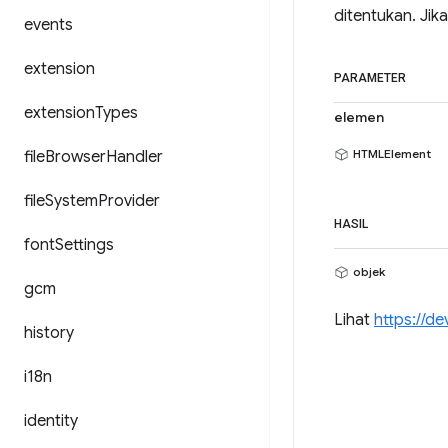
ditentukan. Jik
events
extension
PARAMETER
extension
Types
elemen
HTMLElement
file
Browser
Handler
file
System
Provider
HASIL
font
Settings
objek
gcm
Lihat
https://d
history
i18n
identity