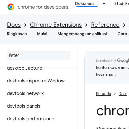
Dokumen
Studi k
contextMenus
cookies
Docs
Chrome Extensions
Reference
debugger
Ringkasan
Mulai
Mengembangkan aplikasi
Cara
declarative
Content
declarative
Net
Request
konten ke dalam 
desktop
Capture
kesalahan.
devtools
.
inspected
Window
devtools
.
network
Beranda
Docs
chro
devtools
.
panels
devtools
.
performance