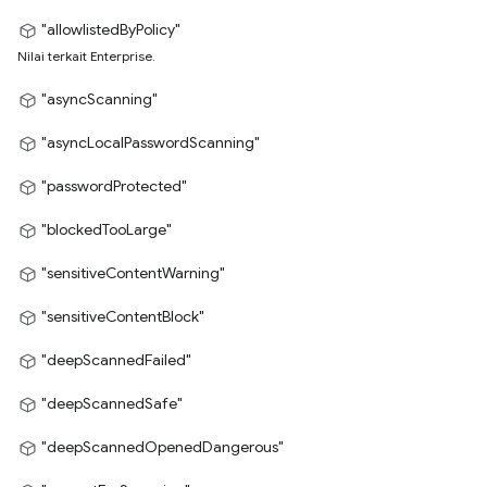
"allowlistedByPolicy"
Nilai terkait Enterprise.
"asyncScanning"
"asyncLocalPasswordScanning"
"passwordProtected"
"blockedTooLarge"
"sensitiveContentWarning"
"sensitiveContentBlock"
"deepScannedFailed"
"deepScannedSafe"
"deepScannedOpenedDangerous"