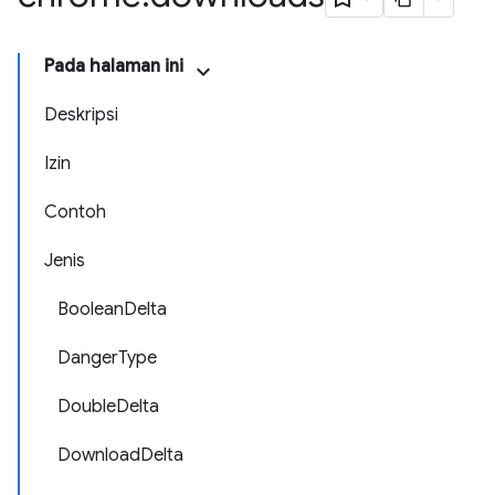
Pada halaman ini
Deskripsi
Izin
Contoh
Jenis
BooleanDelta
DangerType
DoubleDelta
DownloadDelta