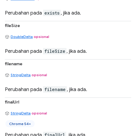
Perubahan pada
exists
, jika ada.
fileSize
DoubleDelta
opsional
Perubahan pada
fileSize
, jika ada.
filename
StringDelta
opsional
Perubahan pada
filename
, jika ada.
finalUrl
StringDelta
opsional
Chrome 54+
Perubahan pada
finalUrl
, jika ada.