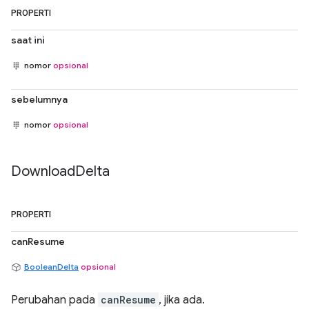
PROPERTI
saat ini
nomor
opsional
sebelumnya
nomor
opsional
Download
Delta
PROPERTI
canResume
BooleanDelta
opsional
Perubahan pada
canResume
, jika ada.