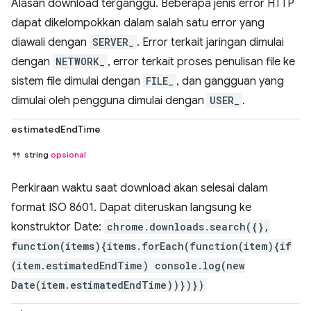
Alasan download terganggu. Beberapa jenis error HTTP
dapat dikelompokkan dalam salah satu error yang
diawali dengan
SERVER_
. Error terkait jaringan dimulai
dengan
NETWORK_
, error terkait proses penulisan file ke
sistem file dimulai dengan
FILE_
, dan gangguan yang
dimulai oleh pengguna dimulai dengan
USER_
.
estimatedEndTime
string
opsional
Perkiraan waktu saat download akan selesai dalam
format ISO 8601. Dapat diteruskan langsung ke
konstruktor Date:
chrome.downloads.search({},
function(items){items.forEach(function(item){if
(item.estimatedEndTime) console.log(new
Date(item.estimatedEndTime))})})