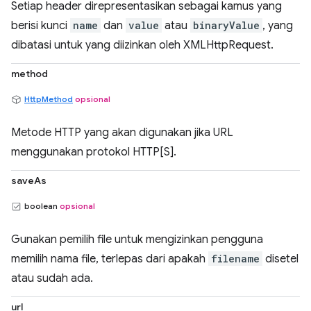
Setiap header direpresentasikan sebagai kamus yang
berisi kunci
name
dan
value
atau
binaryValue
, yang
dibatasi untuk yang diizinkan oleh XMLHttpRequest.
method
HttpMethod
opsional
Metode HTTP yang akan digunakan jika URL
menggunakan protokol HTTP[S].
saveAs
boolean
opsional
Gunakan pemilih file untuk mengizinkan pengguna
memilih nama file, terlepas dari apakah
filename
disetel
atau sudah ada.
url