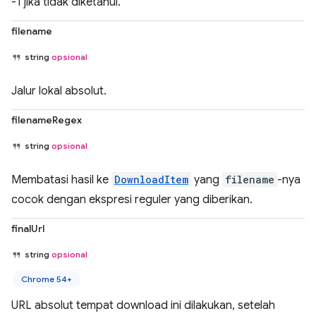
-1 jika tidak diketahui.
filename
string
opsional
Jalur lokal absolut.
filenameRegex
string
opsional
Membatasi hasil ke
DownloadItem
yang
filename
-nya
cocok dengan ekspresi reguler yang diberikan.
finalUrl
string
opsional
Chrome 54+
URL absolut tempat download ini dilakukan, setelah