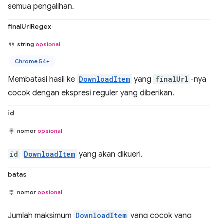
semua pengalihan.
finalUrlRegex
string
opsional
Chrome 54+
Membatasi hasil ke
DownloadItem
yang
finalUrl
-nya
cocok dengan ekspresi reguler yang diberikan.
id
nomor
opsional
id
DownloadItem
yang akan dikueri.
batas
nomor
opsional
Jumlah maksimum
DownloadItem
yang cocok yang