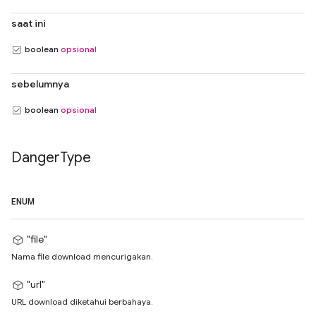
saat ini
boolean
opsional
sebelumnya
boolean
opsional
Danger
Type
ENUM
"file"
Nama file download mencurigakan.
"url"
URL download diketahui berbahaya.