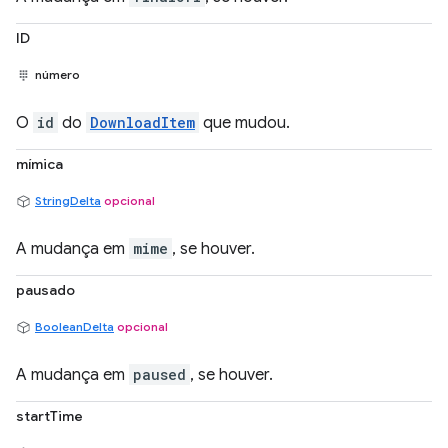
ID
número
O
id
do
DownloadItem
que mudou.
mímica
StringDelta
opcional
A mudança em
mime
, se houver.
pausado
BooleanDelta
opcional
A mudança em
paused
, se houver.
startTime