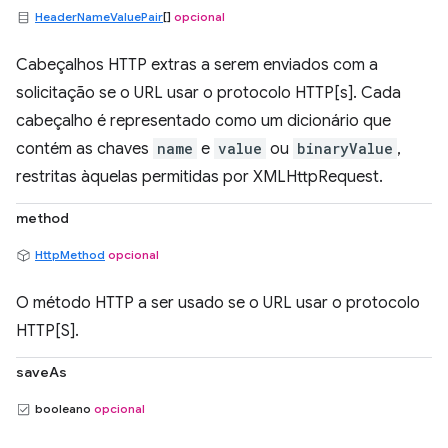
HeaderNameValuePair
[]
opcional
Cabeçalhos HTTP extras a serem enviados com a
solicitação se o URL usar o protocolo HTTP[s]. Cada
cabeçalho é representado como um dicionário que
contém as chaves
name
e
value
ou
binaryValue
,
restritas àquelas permitidas por XMLHttpRequest.
method
HttpMethod
opcional
O método HTTP a ser usado se o URL usar o protocolo
HTTP[S].
saveAs
booleano
opcional