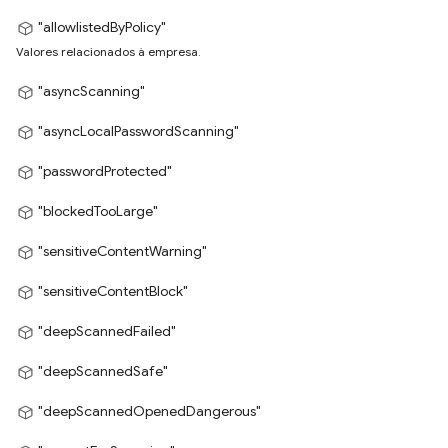
"allowlistedByPolicy"
Valores relacionados à empresa.
"asyncScanning"
"asyncLocalPasswordScanning"
"passwordProtected"
"blockedTooLarge"
"sensitiveContentWarning"
"sensitiveContentBlock"
"deepScannedFailed"
"deepScannedSafe"
"deepScannedOpenedDangerous"