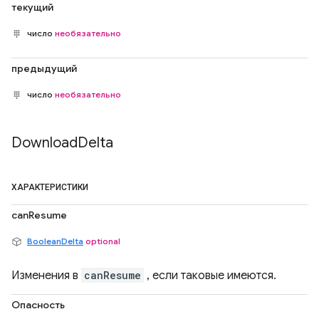
текущий
число
необязательно
предыдущий
число
необязательно
Download
Delta
ХАРАКТЕРИСТИКИ
canResume
BooleanDelta
optional
Изменения в
canResume
, если таковые имеются.
Опасность