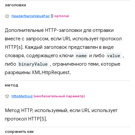
заголовки
HeaderNameValuePair
[]
optional
Дополнительные HTTP-заголовки для отправки
вместе с запросом, если URL использует протокол
HTTP[s]. Каждый заголовок представлен в виде
словаря, содержащего ключи
name
и либо
value
,
либо
binaryValue
, ограниченного теми, которые
разрешены XMLHttpRequest.
метод
HttpMethod
(необязательный параметр)
Метод HTTP, используемый, если URL использует
протокол HTTP[S].
сохранить как