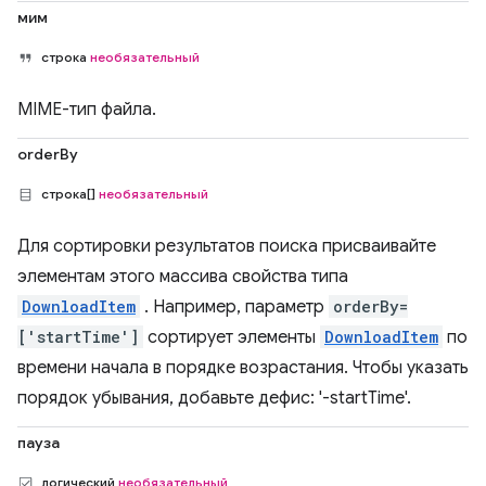
мим
строка
необязательный
MIME-тип файла.
orderBy
строка[]
необязательный
Для сортировки результатов поиска присваивайте
элементам этого массива свойства типа
DownloadItem
. Например, параметр
orderBy=
['startTime']
сортирует элементы
DownloadItem
по
времени начала в порядке возрастания. Чтобы указать
порядок убывания, добавьте дефис: '-startTime'.
пауза
логический
необязательный