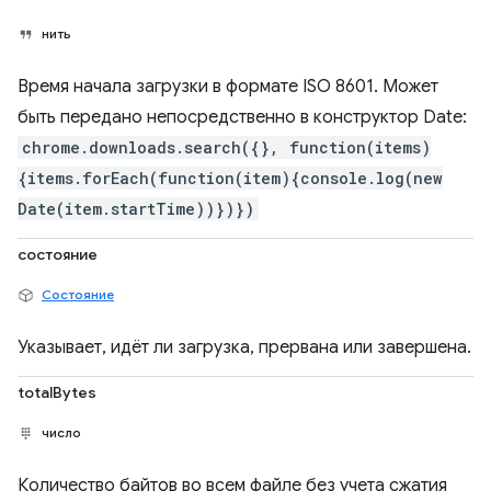
нить
Время начала загрузки в формате ISO 8601. Может
быть передано непосредственно в конструктор Date:
chrome.downloads.search({}, function(items)
{items.forEach(function(item){console.log(new
Date(item.startTime))})})
состояние
Состояние
Указывает, идёт ли загрузка, прервана или завершена.
totalBytes
число
Количество байтов во всем файле без учета сжатия