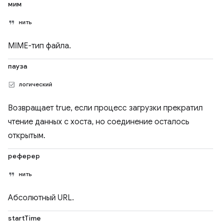
мим
нить
MIME-тип файла.
пауза
логический
Возвращает true, если процесс загрузки прекратил
чтение данных с хоста, но соединение осталось
открытым.
реферер
нить
Абсолютный URL.
startTime