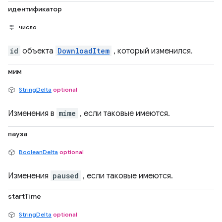
идентификатор
число
id
объекта
DownloadItem
, который изменился.
мим
StringDelta
optional
Изменения в
mime
, если таковые имеются.
пауза
BooleanDelta
optional
Изменения
paused
, если таковые имеются.
startTime
StringDelta
optional