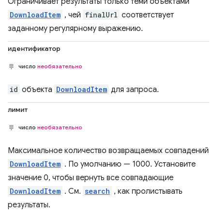
Ограничивает результаты только теми объектами
DownloadItem
, чей
finalUrl
соответствует
заданному регулярному выражению.
идентификатор
число
необязательно
id
объекта
DownloadItem
для запроса.
лимит
число
необязательно
Максимальное количество возвращаемых совпадений
DownloadItem
. По умолчанию — 1000. Установите
значение 0, чтобы вернуть все совпадающие
DownloadItem
. См.
search
, как пролистывать
результаты.