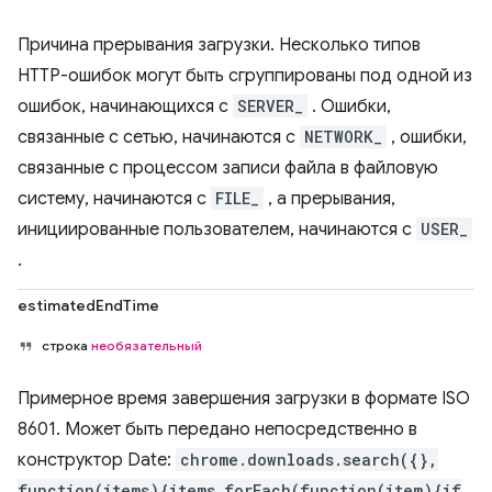
Причина прерывания загрузки. Несколько типов
HTTP-ошибок могут быть сгруппированы под одной из
ошибок, начинающихся с
SERVER_
. Ошибки,
связанные с сетью, начинаются с
NETWORK_
, ошибки,
связанные с процессом записи файла в файловую
систему, начинаются с
FILE_
, а прерывания,
инициированные пользователем, начинаются с
USER_
.
estimatedEndTime
строка
необязательный
Примерное время завершения загрузки в формате ISO
8601. Может быть передано непосредственно в
конструктор Date:
chrome.downloads.search({},
function(items){items.forEach(function(item){if