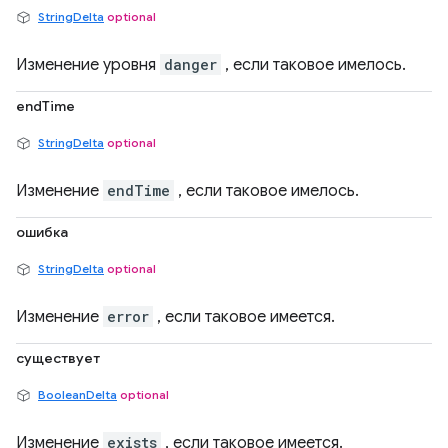
StringDelta
optional
Изменение уровня
danger
, если таковое имелось.
endTime
StringDelta
optional
Изменение
endTime
, если таковое имелось.
ошибка
StringDelta
optional
Изменение
error
, если таковое имеется.
существует
BooleanDelta
optional
Изменение
exists
, если таковое имеется.