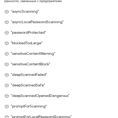
Ценности, связанные с предприятием.
"asyncScanning"
"asyncLocalPasswordScanning"
"passwordProtected"
"blockedTooLarge"
"sensitiveContentWarning"
"sensitiveContentBlock"
"deepScannedFailed"
"deepScannedSafe"
"deepScannedOpenedDangerous"
"promptForScanning"
"promptForLocalPasswordScanning"