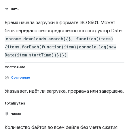
нить
Время начала загрузки в формате ISO 8601. Может
быть передано непосредственно в конструктор Date:
chrome.downloads.search({}, function(items)
{items.forEach(function(item){console.log(new
Date(item.startTime))})})
состояние
Состояние
Указывает, идёт ли загрузка, прервана или завершена.
totalBytes
число
Количество байтов во всем файле без учета сжатия