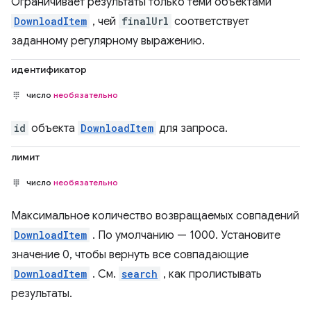
Ограничивает результаты только теми объектами
DownloadItem
, чей
finalUrl
соответствует
заданному регулярному выражению.
идентификатор
число
необязательно
id
объекта
DownloadItem
для запроса.
лимит
число
необязательно
Максимальное количество возвращаемых совпадений
DownloadItem
. По умолчанию — 1000. Установите
значение 0, чтобы вернуть все совпадающие
DownloadItem
. См.
search
, как пролистывать
результаты.