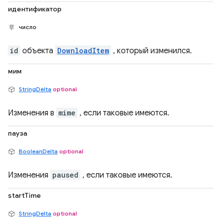
идентификатор
число
id
объекта
DownloadItem
, который изменился.
мим
StringDelta
optional
Изменения в
mime
, если таковые имеются.
пауза
BooleanDelta
optional
Изменения
paused
, если таковые имеются.
startTime
StringDelta
optional