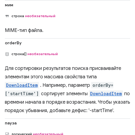
мим
строка
необязательный
MIME-тип файла.
orderBy
строка[]
необязательный
Для сортировки результатов поиска присваивайте
элементам этого массива свойства типа
DownloadItem
. Например, параметр
orderBy=
['startTime']
сортирует элементы
DownloadItem
по
времени начала в порядке возрастания. Чтобы указать
порядок убывания, добавьте дефис: '-startTime'.
пауза
логический
необязательный