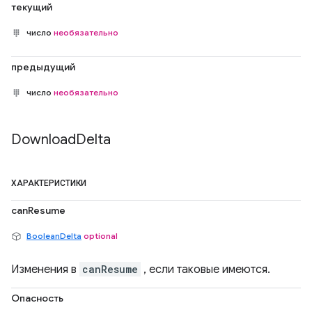
текущий
число
необязательно
предыдущий
число
необязательно
Download
Delta
ХАРАКТЕРИСТИКИ
canResume
BooleanDelta
optional
Изменения в
canResume
, если таковые имеются.
Опасность