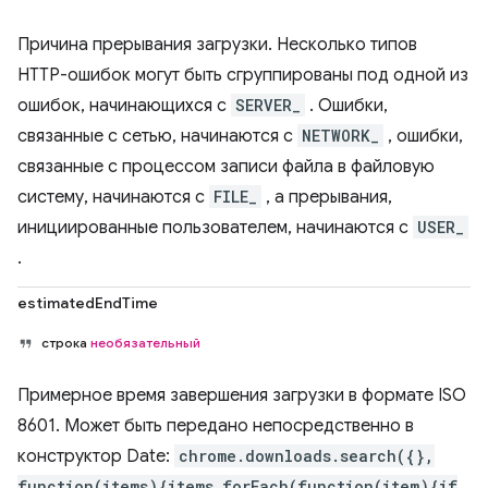
Причина прерывания загрузки. Несколько типов
HTTP-ошибок могут быть сгруппированы под одной из
ошибок, начинающихся с
SERVER_
. Ошибки,
связанные с сетью, начинаются с
NETWORK_
, ошибки,
связанные с процессом записи файла в файловую
систему, начинаются с
FILE_
, а прерывания,
инициированные пользователем, начинаются с
USER_
.
estimatedEndTime
строка
необязательный
Примерное время завершения загрузки в формате ISO
8601. Может быть передано непосредственно в
конструктор Date:
chrome.downloads.search({},
function(items){items.forEach(function(item){if