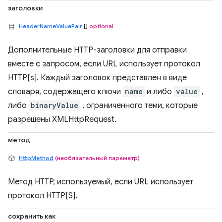
заголовки
HeaderNameValuePair
[]
optional
Дополнительные HTTP-заголовки для отправки
вместе с запросом, если URL использует протокол
HTTP[s]. Каждый заголовок представлен в виде
словаря, содержащего ключи
name
и либо
value
,
либо
binaryValue
, ограниченного теми, которые
разрешены XMLHttpRequest.
метод
HttpMethod
(необязательный параметр)
Метод HTTP, используемый, если URL использует
протокол HTTP[S].
сохранить как