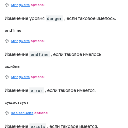
StringDelta
optional
Изменение уровня
danger
, если таковое имелось.
endTime
StringDelta
optional
Изменение
endTime
, если таковое имелось.
ошибка
StringDelta
optional
Изменение
error
, если таковое имеется.
существует
BooleanDelta
optional
Изменение
exists
, если таковое имеется.