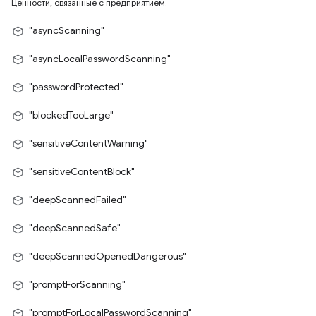
Ценности, связанные с предприятием.
"asyncScanning"
"asyncLocalPasswordScanning"
"passwordProtected"
"blockedTooLarge"
"sensitiveContentWarning"
"sensitiveContentBlock"
"deepScannedFailed"
"deepScannedSafe"
"deepScannedOpenedDangerous"
"promptForScanning"
"promptForLocalPasswordScanning"