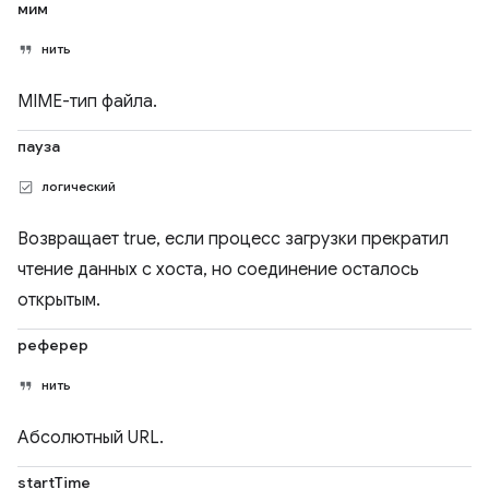
мим
нить
MIME-тип файла.
пауза
логический
Возвращает true, если процесс загрузки прекратил
чтение данных с хоста, но соединение осталось
открытым.
реферер
нить
Абсолютный URL.
startTime