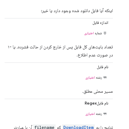
اینکه آیا فایل دانلود شده وجود دارد یا خیر؛
اندازه فایل
شماره
اختیاری
تعداد بایت‌های کل فایل پس از خارج کردن از حالت فشرده، یا -۱
در صورت عدم اطلاع.
نام فایل
رشته
اختیاری
مسیر محلی مطلق.
نام فایلRegex
رشته
اختیاری
نتایج را به
DownloadItem
که
filename
آن با عبارت