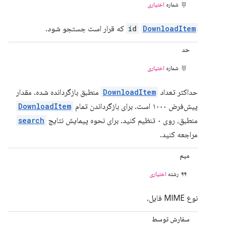
شماره
اختیاری
DownloadItem
id
که قرار است جستجو شود.
حد
شماره
اختیاری
حداکثر تعداد
DownloadItem
منطبق بازگردانده شده. مقدار
پیش‌فرض ۱۰۰۰ است. برای بازگرداندن تمام
DownloadItem
منطبق، روی ۰ تنظیم کنید. برای نحوه پیمایش نتایج
search
مراجعه کنید.
میم
رشته
اختیاری
نوع MIME فایل.
سفارش توسط