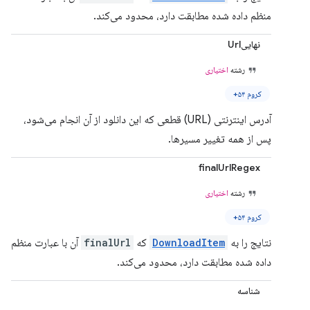
منظم داده شده مطابقت دارد، محدود می‌کند.
نهاییUrl
رشته
اختیاری
کروم ۵۴+
آدرس اینترنتی (URL) قطعی که این دانلود از آن انجام می‌شود،
پس از همه تغییر مسیرها.
finalUrlRegex
رشته
اختیاری
کروم ۵۴+
نتایج را به
DownloadItem
که
finalUrl
آن با عبارت منظم
داده شده مطابقت دارد، محدود می‌کند.
شناسه