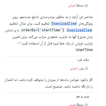
رشته[]
اختیاری
عناصر این آرایه را به منظور مرتب‌سازی نتایج جستجو، روی
ویژگی‌های
DownloadItem
تنظیم کنید. برای مثال، تنظیم
DownloadItem
orderBy=['startTime']
را بر اساس
زمان شروع آنها به ترتیب صعودی مرتب می‌کند. برای تعیین
ترتیب نزولی، از یک خط تیره قبل از آن استفاده کنید: '-
startTime'.
مکث کرد
بولی
اختیاری
اگر دانلود خواندن داده‌ها از میزبان را متوقف کرده باشد، اما اتصال
را باز نگه داشته باشد، صحیح است.
پرس و جو
رشته[]
اختیاری