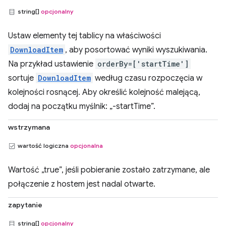
string[]
opcjonalny
Ustaw elementy tej tablicy na właściwości
DownloadItem
, aby posortować wyniki wyszukiwania.
Na przykład ustawienie
orderBy=['startTime']
sortuje
DownloadItem
według czasu rozpoczęcia w
kolejności rosnącej. Aby określić kolejność malejącą,
dodaj na początku myślnik: „-startTime”.
wstrzymana
wartość logiczna
opcjonalna
Wartość „true”, jeśli pobieranie zostało zatrzymane, ale
połączenie z hostem jest nadal otwarte.
zapytanie
string[]
opcjonalny