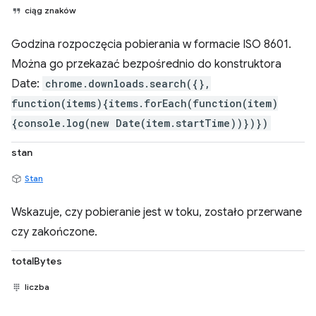
ciąg znaków
Godzina rozpoczęcia pobierania w formacie ISO 8601.
Można go przekazać bezpośrednio do konstruktora
Date:
chrome.downloads.search({},
function(items){items.forEach(function(item)
{console.log(new Date(item.startTime))})})
stan
Stan
Wskazuje, czy pobieranie jest w toku, zostało przerwane
czy zakończone.
totalBytes
liczba