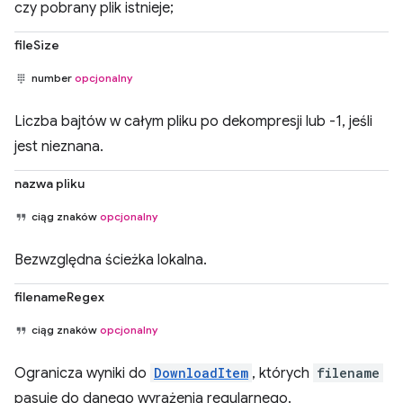
czy pobrany plik istnieje;
fileSize
number
opcjonalny
Liczba bajtów w całym pliku po dekompresji lub -1, jeśli
jest nieznana.
nazwa pliku
ciąg znaków
opcjonalny
Bezwzględna ścieżka lokalna.
filenameRegex
ciąg znaków
opcjonalny
Ogranicza wyniki do
DownloadItem
, których
filename
pasuje do danego wyrażenia regularnego.