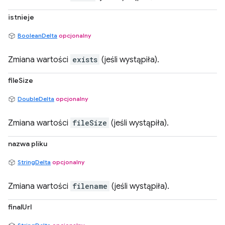
istnieje
BooleanDelta
opcjonalny
Zmiana wartości
exists
(jeśli wystąpiła).
fileSize
DoubleDelta
opcjonalny
Zmiana wartości
fileSize
(jeśli wystąpiła).
nazwa pliku
StringDelta
opcjonalny
Zmiana wartości
filename
(jeśli wystąpiła).
finalUrl