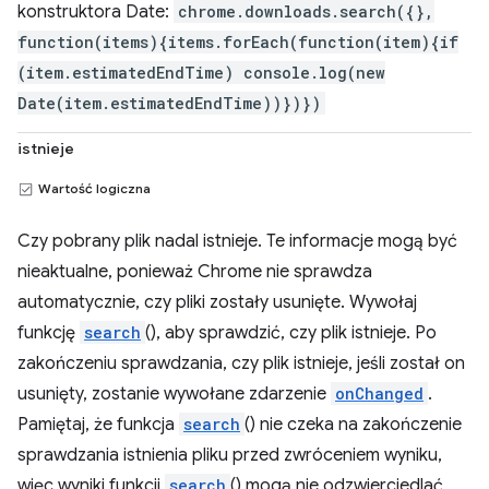
konstruktora Date:
chrome.downloads.search({},
function(items){items.forEach(function(item){if
(item.estimatedEndTime) console.log(new
Date(item.estimatedEndTime))})})
istnieje
Wartość logiczna
Czy pobrany plik nadal istnieje. Te informacje mogą być
nieaktualne, ponieważ Chrome nie sprawdza
automatycznie, czy pliki zostały usunięte. Wywołaj
funkcję
search
(), aby sprawdzić, czy plik istnieje. Po
zakończeniu sprawdzania, czy plik istnieje, jeśli został on
usunięty, zostanie wywołane zdarzenie
onChanged
.
Pamiętaj, że funkcja
search
() nie czeka na zakończenie
sprawdzania istnienia pliku przed zwróceniem wyniku,
więc wyniki funkcji
search
() mogą nie odzwierciedlać