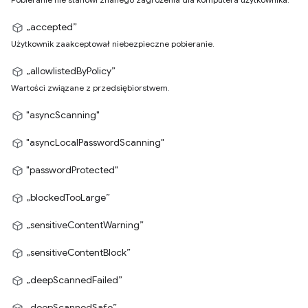
„accepted”
Użytkownik zaakceptował niebezpieczne pobieranie.
„allowlistedByPolicy”
Wartości związane z przedsiębiorstwem.
"asyncScanning"
"asyncLocalPasswordScanning"
"passwordProtected"
„blockedTooLarge”
„sensitiveContentWarning”
„sensitiveContentBlock”
„deepScannedFailed”
„deepScannedSafe”