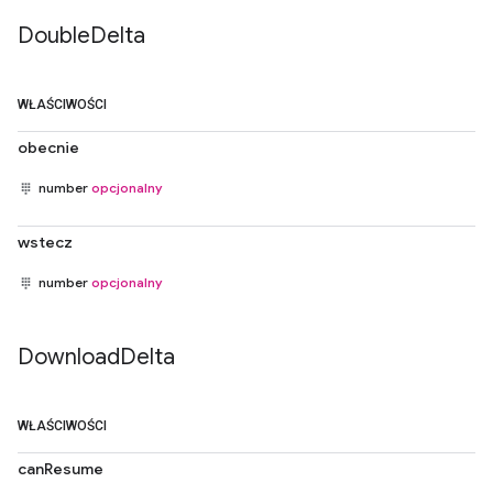
Double
Delta
WŁAŚCIWOŚCI
obecnie
number
opcjonalny
wstecz
number
opcjonalny
Download
Delta
WŁAŚCIWOŚCI
canResume