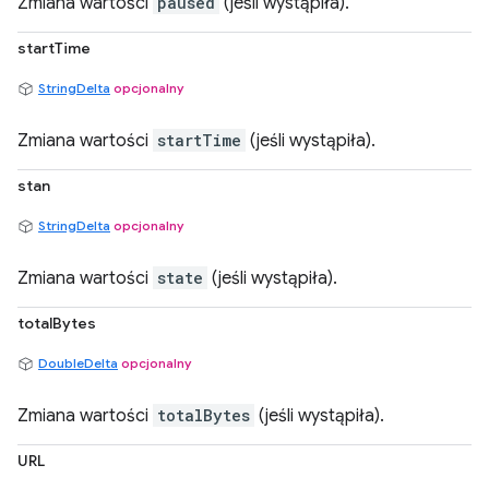
Zmiana wartości
paused
(jeśli wystąpiła).
startTime
StringDelta
opcjonalny
Zmiana wartości
startTime
(jeśli wystąpiła).
stan
StringDelta
opcjonalny
Zmiana wartości
state
(jeśli wystąpiła).
totalBytes
DoubleDelta
opcjonalny
Zmiana wartości
totalBytes
(jeśli wystąpiła).
URL