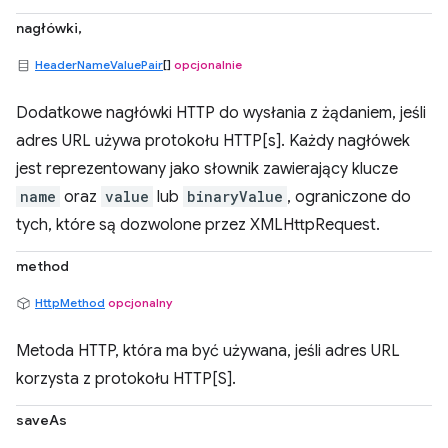
nagłówki,
HeaderNameValuePair
[]
opcjonalnie
Dodatkowe nagłówki HTTP do wysłania z żądaniem, jeśli
adres URL używa protokołu HTTP[s]. Każdy nagłówek
jest reprezentowany jako słownik zawierający klucze
name
oraz
value
lub
binaryValue
, ograniczone do
tych, które są dozwolone przez XMLHttpRequest.
method
HttpMethod
opcjonalny
Metoda HTTP, która ma być używana, jeśli adres URL
korzysta z protokołu HTTP[S].
saveAs