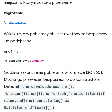
miejsca, w którym zostało przerwane.
zagrożenie,
DangerType
Wskazuje, czy pobierany plik jest uważany za bezpieczny
lub podejrzany.
endTime
ciąg znaków
opcjonalny
Godzina zakończenia pobierania w formacie ISO 8601.
Można go przekazać bezpośrednio do konstruktora
Date:
chrome.downloads.search({},
function(items){items.forEach(function(item){if
(item.endTime) console.log(new
Date(item.endTime))})})