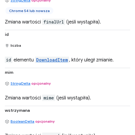
StringDelta
opcjonalny
Chrome 54 lub nowsza
Zmiana wartości
finalUrl
(jeśli wystąpiła).
id
liczba
id
elementu
DownloadItem
, który uległ zmianie.
mim
StringDelta
opcjonalny
Zmiana wartości
mime
(jeśli wystąpiła).
wstrzymana
BooleanDelta
opcjonalny