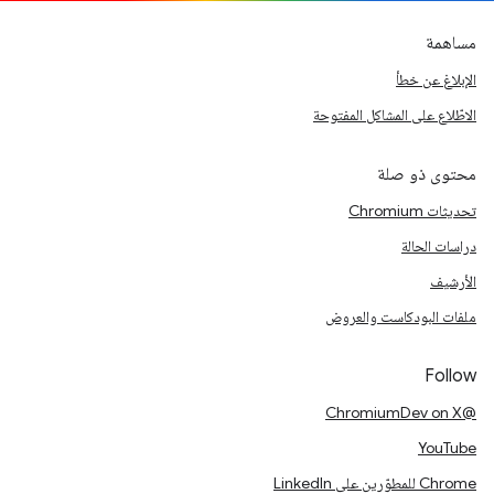
مساهمة
الإبلاغ عن خطأ
الاطّلاع على المشاكل المفتوحة
محتوى ذو صلة
تحديثات Chromium
دراسات الحالة
الأرشيف
ملفات البودكاست والعروض
Follow
@ChromiumDev on X
YouTube
Chrome للمطوّرين على LinkedIn