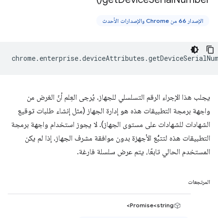
الإصدار 66 من Chrome والإصدارات الأحدث
chrome
.
enterprise
.
deviceAttributes
.
getDeviceSerialNu
يجلب هذا الإجراء الرقم التسلسلي للجهاز. يُرجى العِلم أنّ الغرض من
واجهة برمجة التطبيقات هذه هو إدارة الجهاز (مثل إنشاء طلبات توقيع
الشهادات للشهادات على مستوى الجهاز). لا يجوز استخدام واجهة برمجة
التطبيقات هذه لتتبُّع الأجهزة بدون موافقة مشرف الجهاز. إذا لم يكن
المستخدم الحالي تابعًا، يتم عرض سلسلة فارغة.
المرتجعات
Promise<string>