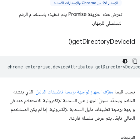
الإصدار 96 من Chrome والإصدارات الأحدث
تعرض هذه الطريقة Promise يتم تنفيذه باستخدام الرقم
التسلسلي للجهاز.
)
get
Directory
Device
Id(
chrome
.
enterprise
.
deviceAttributes
.
getDirectoryDevic
يجلب قيمة
معرّف الجهاز لواجهة برمجة تطبيقات الدليل
، الذي ينشئه
الخادم ويحدّد سجلّ الجهاز على السحابة الإلكترونية للاستعلام عنه في
واجهة برمجة تطبيقات دليل السحابة الإلكترونية. إذا لم يكن المستخدم
الحالي تابعًا، يتم عرض سلسلة فارغة.
المرتجعات