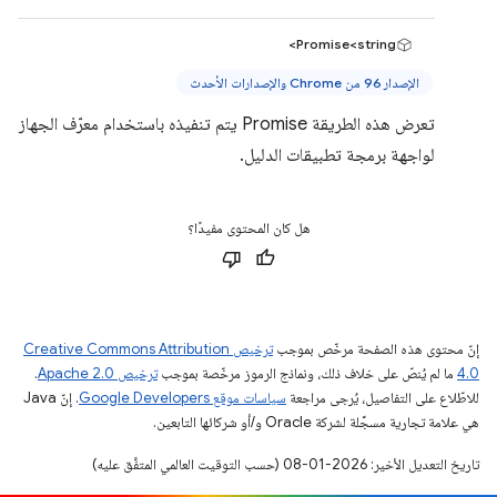
Promise<string>
الإصدار 96 من Chrome والإصدارات الأحدث
تعرض هذه الطريقة Promise يتم تنفيذه باستخدام معرّف الجهاز
لواجهة برمجة تطبيقات الدليل.
هل كان المحتوى مفيدًا؟
إنّ محتوى هذه الصفحة مرخّص بموجب
ترخيص Creative Commons Attribution
4.0‏
ما لم يُنصّ على خلاف ذلك، ونماذج الرموز مرخّصة بموجب
ترخيص Apache 2.0‏
.
للاطّلاع على التفاصيل، يُرجى مراجعة
سياسات موقع Google Developers‏
. إنّ Java
هي علامة تجارية مسجَّلة لشركة Oracle و/أو شركائها التابعين.
تاريخ التعديل الأخير: 2026-01-08 (حسب التوقيت العالمي المتفَّق عليه)