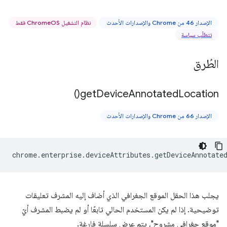
الإصدار 46 من Chrome والإصدارات الأحدث
نظام التشغيل ChromeOS فقط
تتطلّب سياسة
الطُرق
)
get
Device
Annotated
Location(
الإصدار 66 من Chrome والإصدارات الأحدث
chrome
.
enterprise
.
deviceAttributes
.
getDeviceAnnotate
يجلب هذا الحقل الموقع الجغرافي الذي أضاف إليه المشرف تعليقات
توضيحية. إذا لم يكن المستخدم الحالي تابعًا أو لم يضبط المشرف أيّ
"موقع جغرافي مشروح"، يتم عرض سلسلة فارغة.